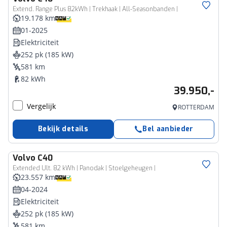
Extend. Range Plus 82kWh | Trekhaak | All-Seasonbanden |
19.178 km
01-2025
Elektriciteit
252 pk (185 kW)
581 km
82 kWh
39.950,-
Vergelijk
ROTTERDAM
Bekijk details
Bel aanbieder
Volvo
C40
Extended Ult. 82 kWh | Panodak | Stoelgeheugen |
23.557 km
04-2024
Elektriciteit
252 pk (185 kW)
581 km