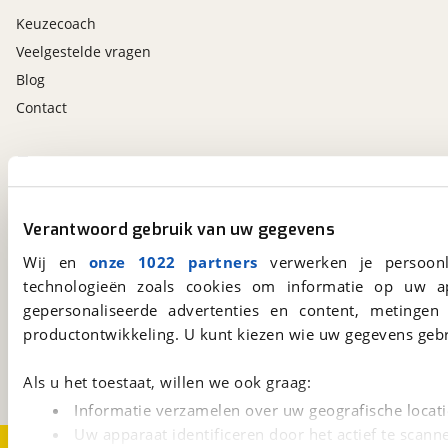
Keuzecoach
Veelgestelde vragen
Blog
Contact
viaBOVAG.nl app
Altijd het meest recente aanbod bij de hand.
Download 'm nu.
Verantwoord gebruik van uw gegevens
Wij en
onze 1022 partners
verwerken je persoonl
technologieën zoals cookies om informatie op uw a
viaBOVAG.nl
gepersonaliseerde advertenties en content, metingen
Kosterijland
15
productontwikkeling. U kunt kiezen wie uw gegevens gebr
3981 AJ
Bunnik
Een initiatief van
Als u het toestaat, willen we ook graag:
BOVAG
Informatie verzamelen over uw geografische locati
Uw apparaat identificeren door het actief te scann
Over viaBOVAG.nl
Disclaimer- en Privacyverklaring