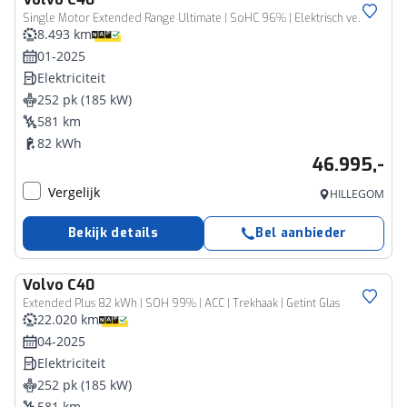
Single Motor Extended Range Ultimate | SoHC 96% | Elektrisch verstelbare stoelen met memory | Harman/Kardon Audio | Elektrische achterklep | Panaormadak | Nubuck interieur | Adaptieve Cruise Control
8.493 km
01-2025
Elektriciteit
252 pk (185 kW)
581 km
82 kWh
46.995,-
Vergelijk
HILLEGOM
Bekijk details
Bel aanbieder
Volvo
C40
Extended Plus 82 kWh | SOH 99% | ACC | Trekhaak | Getint Glas
22.020 km
04-2025
Elektriciteit
252 pk (185 kW)
581 km