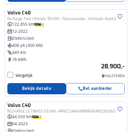
Volvo
C40
Recharge Twin Ultimate 78 kWh - Panoramadak - Intellisafe Assist & Surround - 360º Camera - Elektr. bedienbare voorstoelen links met geheugen - Verwarmbare voorstoelen & stuurwiel - Parkeersensoren voor & achter - Warmtepomp - 20" Wielen
122.855 km
12-2022
Elektriciteit
408 pk (300 kW)
449 km
78 kWh
28.900,-
Vergelijk
HALSTEREN
Bekijk details
Bel aanbieder
Volvo
C40
RECHARGE ULTIMATE 69 kWh -PANO.DAK|HARMAN/KARDON|360°CAM|POWER-SEATS|WARMTEPOMP|TREKHAAK|19"|SoH:93%
44.550 km
04-2023
Elektriciteit