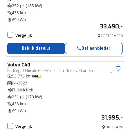
252 pk (185 kW)
438 km
69 kWh
33.490,-
Vergelijk
ZOETERMEER
Bekijk details
Bel aanbieder
Volvo
C40
Recharge Ultimate 69 kWh | Elektrisch verstelbare stoelen met geheugen | Harman/Kardon Audio | Elektrische achterklep | Panorama Dak | Nubuck interieur | Adaptieve Cruise Control
53.778 km
04-2023
Elektriciteit
231 pk (170 kW)
438 km
69 kWh
31.995,-
Vergelijk
HILLEGOM