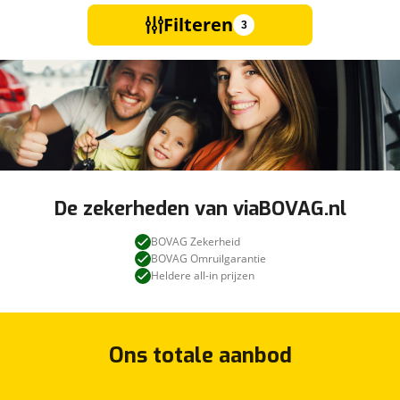
Filteren
3
De zekerheden van viaBOVAG.nl
BOVAG Zekerheid
BOVAG Omruilgarantie
Heldere all-in prijzen
Ons totale aanbod