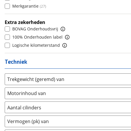
9
(
0
)
Merkgarantie
(
27
)
Daimler
(
2
)
10+
(
0
)
DFSK
(
17
)
Extra zekerheden
Dodge
(
4
)
BOVAG Onderhoudsvrij
Dongfeng
(
90
)
100% Onderhouden label
Donkervoort
(
1
)
Logische kilometerstand
DS
(
488
)
Estrima
(
1
)
Techniek
Etalian
(
0
)
Farizon
(
0
)
Trekgewicht (geremd) van
Ferrari
(
15
)
Fiat
(
2127
)
Motorinhoud van
Ford
(
7220
)
Ford USA
(
1
)
Aantal cilinders
Geely
(
125
)
2
(
0
)
Vermogen (pk) van
Genesis
(
18
)
3
(
0
)
GMC
(
0
)