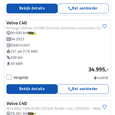
Bekijk details
Bel aanbieder
Volvo
C40
Recharge Ultimate 69 kWh Electrisch verstelbare voorstoelen | Donker getinte ramen achterzijde | 20" Lichtmetalen velgen | Stoel en stuurverwarming | Keyless Entry
99.090 km
04-2023
Elektriciteit
231 pk (170 kW)
438 km
69 kWh
34.995,-
Vergelijk
ALMERE
Bekijk details
Bel aanbieder
Volvo
C40
RECHARGE TWIN INTRO EDITION 78 kWh *FULL OPTIONS!* -PANO.DAK|HARMAN/KARDON|360°CAM|POWER-SEATS|PRIVACY.GLAS|TREKHAAK|20"|SoH:92%
76.361 km