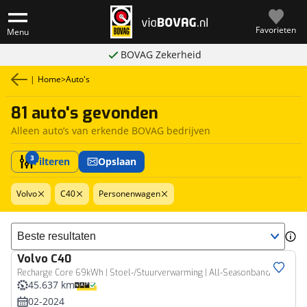
Favorieten
Menu
BOVAG Zekerheid
|
Home
>
Auto's
81 auto's gevonden
Alleen auto’s van erkende BOVAG bedrijven
3
Filteren
Opslaan
Volvo
C40
Personenwagen
Sorteer resultaten
Volvo
C40
Recharge Core 69kWh | Stoel-/Stuurverwarming | All-Seasonbanden |
45.637 km
02-2024