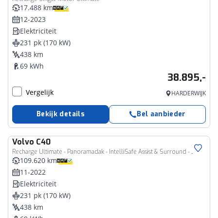
17.488 km
12-2023
Elektriciteit
231 pk (170 kW)
438 km
69 kWh
38.895,-
Vergelijk
HARDERWIJK
Bekijk details
Bel aanbieder
Volvo
C40
Recharge Ultimate - Panoramadak - IntelliSafe Assist & Surround - 360º Camera - Harman/Kardon audio - Verwarmde voorstoelen, stuur & achterbank - Getint glas - Parkeersensoren voor & achter - Elektr. bedienb. voorstoelen met geheugen links - Draadloze tel. lader - Warmtepomp - Inklapbare trekhaak - 20' LMV
109.620 km
11-2022
Elektriciteit
231 pk (170 kW)
438 km