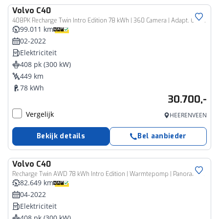
Volvo
C40
408PK Recharge Twin Intro Edition 78 kWh | 360 Camera | Adapt. Cruise | H&K Audio | 20" LMV | Warmtepomp | Verw. Voorstoelen & stuurwiel |
99.011 km
02-2022
Elektriciteit
408 pk (300 kW)
449 km
78 kWh
30.700,-
Vergelijk
HEERENVEEN
Bekijk details
Bel aanbieder
Volvo
C40
Recharge Twin AWD 78 kWh Intro Edition | Warmtepomp | Panoramadak | Lichtmetalen Velgen 20 inch | Harman Kardon Audio | Elektrisch Verstelbare Voorstoelen | Elektrische Achterklep | 360 Graden Camera | Stoel-/Stuurverwarming |
82.649 km
04-2022
Elektriciteit
408 pk (300 kW)