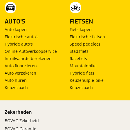
AUTO'S
FIETSEN
Auto kopen
Fiets kopen
Elektrische auto's
Elektrische fietsen
Hybride auto's
Speed pedelecs
Online Autoverkoopservice
Stadsfiets
Inruilwaarde berekenen
Racefiets
Auto financieren
Mountainbike
Auto verzekeren
Hybride fiets
Auto huren
Keuzehulp e-bike
Keuzecoach
Keuzecoach
Zekerheden
BOVAG Zekerheid
BOVAG Garantie