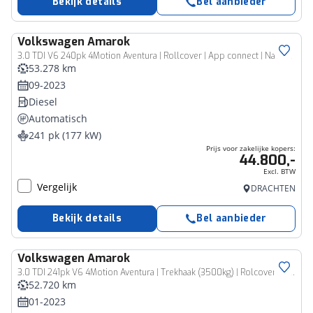
Bekijk details
Bel aanbieder
Volkswagen
Amarok
Bedrijfswagen
3.0 TDI V6 240pk 4Motion Aventura | Rollcover | App connect | Navigatie | Adapt. Cruise | ECC | Leer | 360 Camera | Led | Harman Kardon | 21'' Lm velgen | Trekhaak (3500kg)
53.278 km
09-2023
Diesel
Automatisch
241 pk (177 kW)
Prijs voor zakelijke kopers:
44.800,-
Excl. BTW
Vergelijk
DRACHTEN
Bekijk details
Bel aanbieder
Volkswagen
Amarok
Bedrijfswagen
3.0 TDI 241pk V6 4Motion Aventura | Trekhaak (3500kg) | Rolcover | HarmanKardon | Leder | 360gr Camera
52.720 km
01-2023