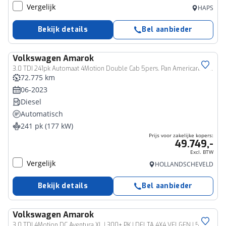
Vergelijk
HAPS
Bekijk details
Bel aanbieder
Volkswagen
Amarok
Bedrijfswagen
3.0 TDI 241pk Automaat 4Motion Double Cab 5pers. Pan Americana H/K Trekhaak Leder Elec stoelen 360Camera Navigatie Sidebars
72.775 km
06-2023
Diesel
Automatisch
241 pk (177 kW)
Prijs voor zakelijke kopers:
49.749,-
Excl. BTW
Vergelijk
HOLLANDSCHEVELD
Bekijk details
Bel aanbieder
Volkswagen
Amarok
Zakelijk voertuig
3.0 TDI 4Motion DC Aventura XL | 300+ PK | DELTA 4X4 VELGEN | 5P |