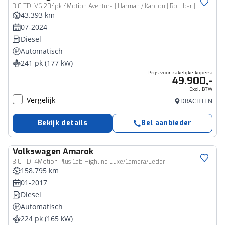
Bedrijfswagen
3.0 TDI V6 204pk 4Motion Aventura | Harman / Kardon | Roll bar | 360 Camera | Treeplanken | Klep met Gasveer | Trekhaak |
43.393 km
07-2024
Diesel
Automatisch
241 pk (177 kW)
Prijs voor zakelijke kopers:
49.900,-
Excl. BTW
Vergelijk
DRACHTEN
Bekijk details
Bel aanbieder
Volkswagen
Amarok
Bedrijfswagen
3.0 TDI 4Motion Plus Cab Highline Luxe/Camera/Leder
158.795 km
01-2017
Diesel
Automatisch
224 pk (165 kW)