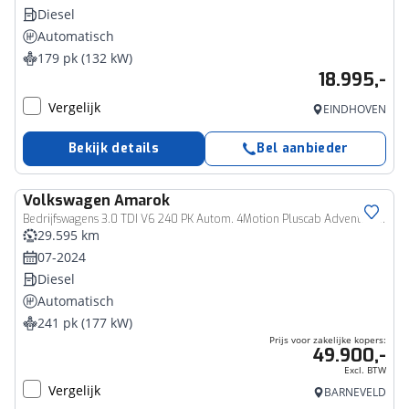
Diesel
Automatisch
179 pk (132 kW)
18.995,-
Vergelijk
EINDHOVEN
Bekijk details
Bel aanbieder
Volkswagen
Amarok
Bedrijfswagen
Bedrijfswagens 3.0 TDI V6 240 PK Autom. 4Motion Pluscab Adventura Climatronic | Ergo Comfort interieur | Leder | Stoelverwarming | Led | Harman kardon geluid | Camera | Omgeving Vieuw | Trekhaak | Laadruimte afdekking
29.595 km
07-2024
Diesel
Automatisch
241 pk (177 kW)
Prijs voor zakelijke kopers:
49.900,-
Excl. BTW
Vergelijk
BARNEVELD