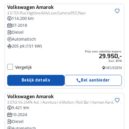
Volkswagen
Amarok
Bedrijfswagen
3.0 TDI Plus Highline/4X4/Luxe/Camera/PDC/Navi
114.200 km
07-2018
Diesel
Automatisch
205 pk (151 kW)
Prijs voor zakelijke kopers:
29.950,-
Excl. BTW
Vergelijk
HEUSDEN
Bekijk details
Bel aanbieder
Volkswagen
Amarok
Bedrijfswagen
3.0Tdi V6 241Pk Aut. | Aventura | 4-Motion | Roll Bar | Harman-Kardon | Trekhaak | 360° Camera | 21'' | Clear White
9.421 km
10-2024
Diesel
Automatisch