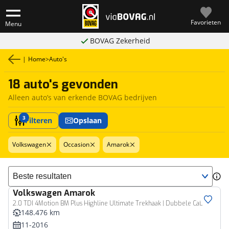
Favorieten
Menu
BOVAG Zekerheid
|
Home
>
Auto's
18 auto's gevonden
Alleen auto’s van erkende BOVAG bedrijven
3
Filteren
Opslaan
Volkswagen
Occasion
Amarok
Sorteer resultaten
Volkswagen
Amarok
Bedrijfswagen
2.0 TDI 4Motion BM Plus Highline Ultimate Trekhaak | Dubbele Cabine | Stoelverwarming | Navigatie | Parkeersensoren
148.476 km
11-2016