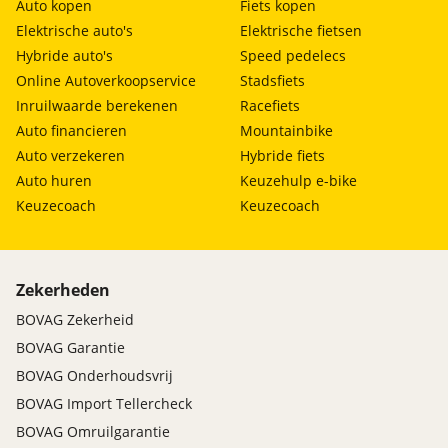
Auto kopen
Fiets kopen
Elektrische auto's
Elektrische fietsen
Hybride auto's
Speed pedelecs
Online Autoverkoopservice
Stadsfiets
Inruilwaarde berekenen
Racefiets
Auto financieren
Mountainbike
Auto verzekeren
Hybride fiets
Auto huren
Keuzehulp e-bike
Keuzecoach
Keuzecoach
Zekerheden
BOVAG Zekerheid
BOVAG Garantie
BOVAG Onderhoudsvrij
BOVAG Import Tellercheck
BOVAG Omruilgarantie