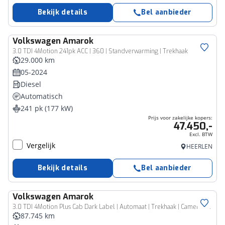
Bekijk details
Bel aanbieder
Volkswagen
Amarok
Bedrijfswagen
3.0 TDI 4Motion 241pk ACC | 360 | Standverwarming | Trekhaak
29.000 km
05-2024
Diesel
Automatisch
241 pk (177 kW)
Prijs voor zakelijke kopers:
47.450,-
Excl. BTW
Vergelijk
HEERLEN
Bekijk details
Bel aanbieder
Volkswagen
Amarok
Bedrijfswagen
3.0 TDI 4Motion Plus Cab Dark Label | Automaat | Trekhaak | Camera | Apple Carplay/Android Auto | Stoelverwarming | Cruise Control | Climate Control | Navigatie
87.745 km