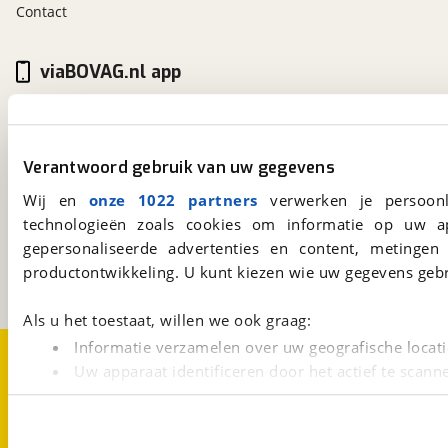
Contact
viaBOVAG.nl app
Altijd het meest recente aanbod bij de hand.
Download 'm nu.
Verantwoord gebruik van uw gegevens
Wij en
onze 1022 partners
verwerken je persoonl
viaBOVAG.nl
technologieën zoals cookies om informatie op uw a
Kosterijland
15
3981 AJ
Bunnik
gepersonaliseerde advertenties en content, metingen
Een initiatief van
productontwikkeling. U kunt kiezen wie uw gegevens gebr
BOVAG
Als u het toestaat, willen we ook graag:
Informatie verzamelen over uw geografische locati
Over viaBOVAG.nl
Disclaimer- en Privacyverklaring
Cookievoorkeuren
Vacatures
Uw apparaat identificeren door het actief te scann
Lees meer over hoe uw persoonlijke gegevens worden ve
U kunt uw toestemming op elk moment wijzigen of intrekk