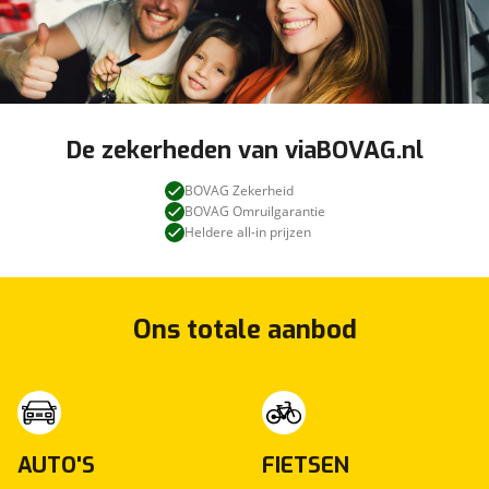
De zekerheden van viaBOVAG.nl
BOVAG Zekerheid
BOVAG Omruilgarantie
Heldere all-in prijzen
Ons totale aanbod
AUTO'S
FIETSEN