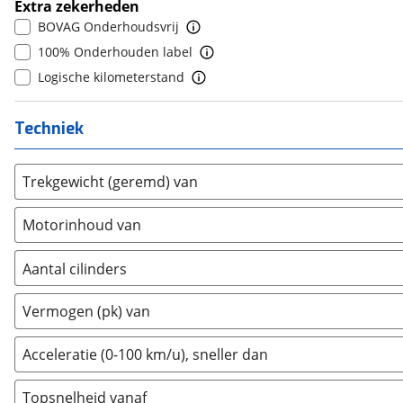
Extra zekerheden
Donkervoort
(
0
)
BOVAG Onderhoudsvrij
DS
(
82
)
100% Onderhouden label
Estrima
(
0
)
Logische kilometerstand
Etalian
(
0
)
Farizon
(
0
)
Techniek
Ferrari
(
2
)
Fiat
(
204
)
Trekgewicht (geremd) van
Ford
(
797
)
Ford USA
(
0
)
Motorinhoud van
Geely
(
0
)
Genesis
(
3
)
Aantal cilinders
GMC
(
1
)
2
(
0
)
Goupil
(
0
)
Vermogen (pk) van
3
(
0
)
Honda
(
49
)
4
(
192
)
Acceleratie (0-100 km/u), sneller dan
Hongqi
(
0
)
5
(
0
)
Hummer
(
0
)
Topsnelheid vanaf
6
(
0
)