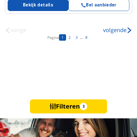
Bekijk details
Bel aanbieder
vorige
volgende
Pagina
1
2
3
...
8
Filteren
3