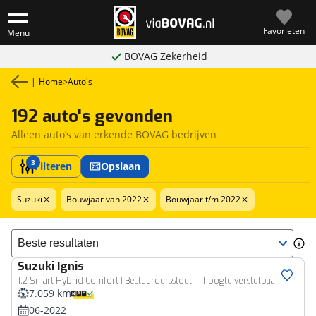
Favorieten
Menu
BOVAG Zekerheid
|
Home
>
Auto's
192 auto's gevonden
Alleen auto’s van erkende BOVAG bedrijven
3
Filteren
Opslaan
Suzuki
Bouwjaar van 2022
Bouwjaar t/m 2022
Sorteer resultaten
Suzuki
Ignis
1.2 Smart Hybrid Comfort | Bestuurdersstoel in hoogte verstelbaar| Airco|
7.059 km
06-2022