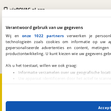
viaBOVAG.nl app
Altijd het meest recente aanbod bij de hand.
Download 'm nu.
Verantwoord gebruik van uw gegevens
Wij en
onze 1022 partners
verwerken je persoonl
technologieën zoals cookies om informatie op uw a
viaBOVAG.nl
gepersonaliseerde advertenties en content, metingen
Kosterijland
15
3981 AJ
Bunnik
productontwikkeling. U kunt kiezen wie uw gegevens gebr
Een initiatief van
BOVAG
Als u het toestaat, willen we ook graag:
Informatie verzamelen over uw geografische locati
Uw apparaat identificeren door het actief te scann
Over viaBOVAG.nl
Disclaimer- en Privacyverklaring
Cookievoorkeuren
Vacatures
Lees meer over hoe uw persoonlijke gegevens worden ve
U kunt uw toestemming op elk moment wijzigen of intrekk
Met cookies en vergelijkbare technieken zorgen we voor 
Accep
cookies zorgen ervoor dat de website goed werkt. Ook g