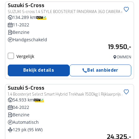
Suzuki
S-Cross
SUZUKI S-cross 1.4 STYLE BOOSTERJET PANORAMA 360 CAMERA HALF-LEER TREKHAAK 1500KG
134.289 km
11-2022
Benzine
Handgeschakeld
19.950,-
Vergelijk
OMMEN
Bekijk details
Bel aanbieder
Suzuki
S-Cross
1.4 Boosterjet Select Smart Hybrid Trekhaak 1500kg l Rijklaarprijs !
54.933 km
04-2022
Benzine
Automatisch
129 pk (95 kW)
24.325,-