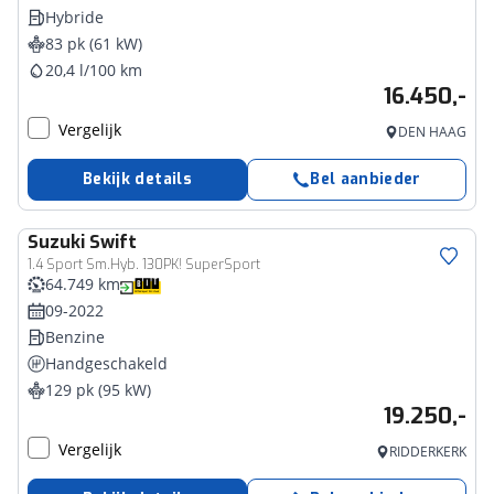
Hybride
83 pk (61 kW)
20,4 l/100 km
16.450,-
Vergelijk
DEN HAAG
Bekijk details
Bel aanbieder
Suzuki
Swift
1.4 Sport Sm.Hyb. 130PK! SuperSport
64.749 km
09-2022
Benzine
Handgeschakeld
129 pk (95 kW)
19.250,-
Vergelijk
RIDDERKERK