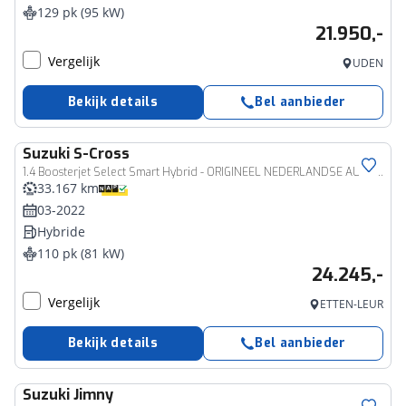
129 pk (95 kW)
21.950,-
Vergelijk
UDEN
Bekijk details
Bel aanbieder
Suzuki
S-Cross
1.4 Boosterjet Select Smart Hybrid - ORIGINEEL NEDERLANDSE AUTO - ACHTERUITRIJCAMERA - APPLE CARPLAY/ANDROID AUTO - DODEHOEKDETECTIE - AFNEEMBARE TREKHAAK (1.500 GEREMD) - ADAPTIEVE CRUISE CONTROL - KEYLESS ENTRY/START
33.167 km
03-2022
Hybride
110 pk (81 kW)
24.245,-
Vergelijk
ETTEN-LEUR
Bekijk details
Bel aanbieder
Suzuki
Jimny
Bedrijfswagen