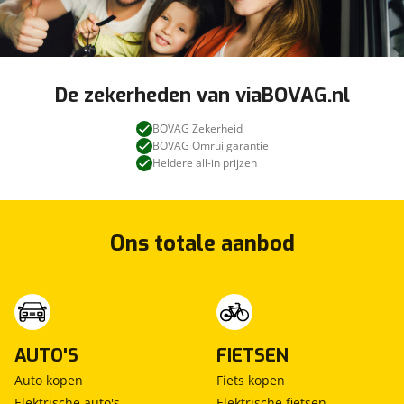
De zekerheden van viaBOVAG.nl
BOVAG Zekerheid
BOVAG Omruilgarantie
Heldere all-in prijzen
Ons totale aanbod
AUTO'S
FIETSEN
Auto kopen
Fiets kopen
Elektrische auto's
Elektrische fietsen