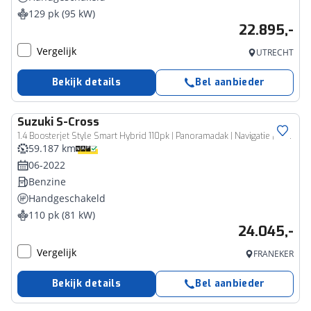
129 pk (95 kW)
22.895,-
Vergelijk
UTRECHT
Bekijk details
Bel aanbieder
Suzuki
S-Cross
1.4 Boosterjet Style Smart Hybrid 110pk | Panoramadak | Navigatie | Camera | Trekhaak | Cruise Control Adaptief | Climate Control | Stoelverwarming
59.187 km
06-2022
Benzine
Handgeschakeld
110 pk (81 kW)
24.045,-
Vergelijk
FRANEKER
Bekijk details
Bel aanbieder