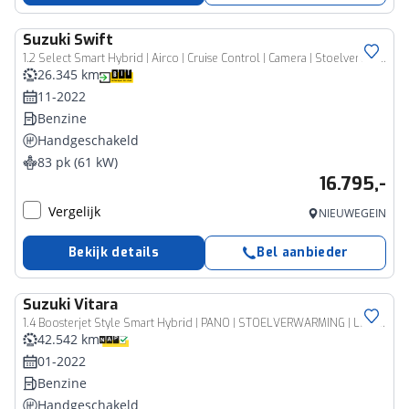
Suzuki
Swift
1.2 Select Smart Hybrid | Airco | Cruise Control | Camera | Stoelverwarming | Apple Carplay/ Android Auto |
26.345 km
11-2022
Benzine
Handgeschakeld
83 pk (61 kW)
16.795,-
Vergelijk
NIEUWEGEIN
Bekijk details
Bel aanbieder
Suzuki
Vitara
1.4 Boosterjet Style Smart Hybrid | PANO | STOELVERWARMING | LED | CAMERA | TREKHAAK
42.542 km
01-2022
Benzine
Handgeschakeld