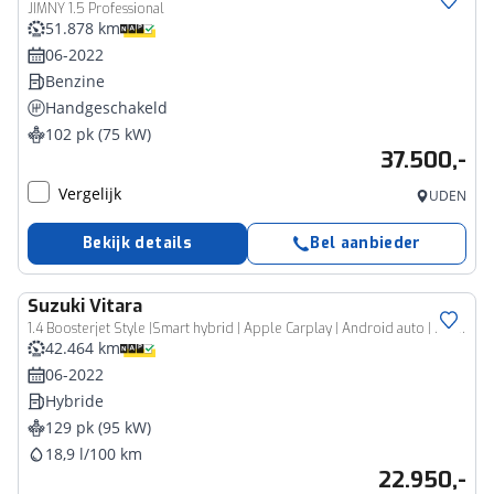
JIMNY 1.5 Professional
51.878 km
06-2022
Benzine
Handgeschakeld
102 pk (75 kW)
37.500,-
Vergelijk
UDEN
Bekijk details
Bel aanbieder
Suzuki
Vitara
1.4 Boosterjet Style |Smart hybrid | Apple Carplay | Android auto | keyles Entry | Parkeer sensoren| Blindspot|
42.464 km
06-2022
Hybride
129 pk (95 kW)
18,9 l/100 km
22.950,-