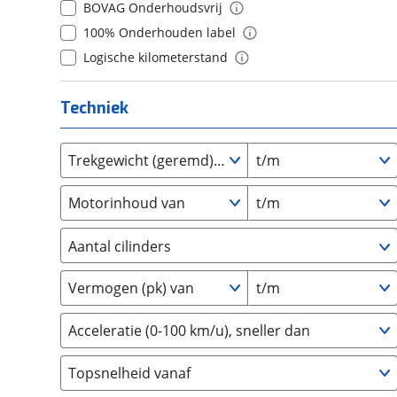
BOVAG Onderhoudsvrij
Daihatsu
8
(
0
)
(
0
)
100% Onderhouden label
Daimler
9
(
2
)
(
0
)
Logische kilometerstand
DFSK
10+
(
0
)
(
0
)
Dodge
(
1
)
Techniek
Dongfeng
(
0
)
Donkervoort
(
0
)
Trekgewicht (geremd) van
t/m
DS
(
11
)
Estrima
(
0
)
Motorinhoud van
t/m
Etalian
(
0
)
Farizon
(
0
)
Aantal cilinders
Ferrari
(
0
)
2
(
0
)
Fiat
(
5
)
Vermogen (pk) van
t/m
3
(
0
)
Ford
(
7
)
4
(
0
)
Acceleratie (0-100 km/u), sneller dan
Ford USA
(
0
)
5
(
0
)
Geely
(
0
)
Topsnelheid vanaf
6
(
0
)
Genesis
(
4
)