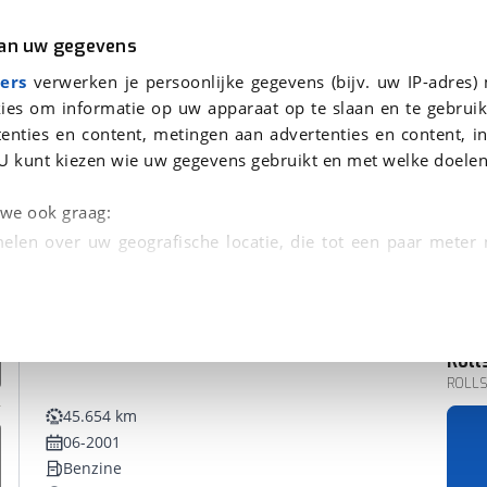
r
Kampeer
van uw gegevens
ers
verwerken je persoonlijke gegevens (bijv. uw IP-adres)
ies om informatie op uw apparaat op te slaan en te gebruik
enties en content, metingen aan advertenties en content, in
U kunt kiezen wie uw gegevens gebruikt en met welke doelen
n we ook graag:
elen over uw geografische locatie, die tot een paar meter
entificeren door het actief te scannen op specifieke
 persoonlijke gegevens worden verwerkt en stel uw voo
Roll
unt uw toestemming op elk moment wijzigen of in
ROLLS
45.654 km
06-2001
kbare technieken zorgen we voor een betere en meer persoon
Benzine
en ervoor dat de website goed werkt. Ook gebruiken we anal