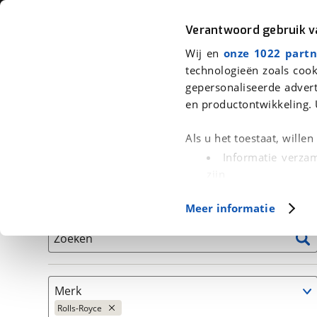
Auto
Fiets
Moto
Verantwoord gebruik 
Wij en
onze 1022 partn
<
Terug
|
Home
>
Auto's
technologieën zoals cook
gepersonaliseerde advert
We hebben 1 auto voor je gevonden
en productontwikkeling. 
Alleen auto’s van erkende BOVAG bedrijven
Als u het toestaat, wille
Informatie verzam
zijn
Uw apparaat id
Basisgegevens
Meer informatie
(fingerprinting)
Lees meer over hoe uw
Zoeken
detailgedeelte
in. U k
Cookieverklaring.
Merk
Met cookies en vergelij
Rolls-Royce
Functionele cookies zorg