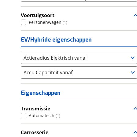
Seat
(
2
)
Voertuigsoort
SKODA
(
1
)
Personenwagen
(
1
)
Suzuki
(
2
)
Toyota
(
46
)
EV/Hybride eigenschappen
Volkswagen
(
41
)
Volvo
(
139
)
Actieradius Elektrisch vanaf
Alle merken
Abarth
(
0
)
Accu Capaciteit vanaf
Aiways
(
0
)
Aixam
(
0
)
Alfa Romeo
(
51
)
Eigenschappen
Alpina
(
4
)
Alpine
(
0
)
Transmissie
Aston Martin
Automatisch
(
1
)
(
1
)
Audi
(
378
)
Carrosserie
Austin
(
2
)