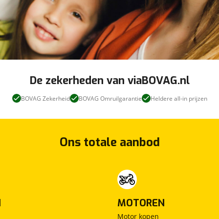
De zekerheden van viaBOVAG.nl
BOVAG Zekerheid
BOVAG Omruilgarantie
Heldere all-in prijzen
Ons totale aanbod
N
MOTOREN
Motor kopen