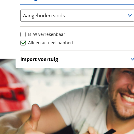
Lamborghini
(
0
)
Lancia
(
1
)
Aangeboden sinds
Land Rover
(
0
)
Leaf
(
0
)
BTW verrekenbaar
Leapmotor
(
0
)
Alleen actueel aanbod
Levc
(
0
)
Lexus
(
45
)
Import voertuig
Ligier
(
0
)
Nee
(
1
)
Lincoln
(
0
)
LINKTOUR
(
0
)
Lotus
(
0
)
Lynk & Co
(
0
)
Lynk & Co DTM Shadow Edition
(
0
)
LYNKenCO
(
0
)
MAN
(
0
)
Maserati
(
13
)