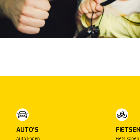
Max Mobiel
(
0
)
Maxus
(
0
)
Maybach
(
2
)
Mazda
(
55
)
McLaren
(
0
)
Mega
(
0
)
Mercedes-Benz
(
1360
)
MG
(
3
)
Microcar
(
0
)
Microlino
(
0
)
Mini
(
3
)
Mitsubishi
(
0
)
Mobilize
(
0
)
Morgan
(
0
)
Morris
(
0
)
AUTO'S
FIETSE
Motion
(
0
)
Auto kopen
Fiets kopen