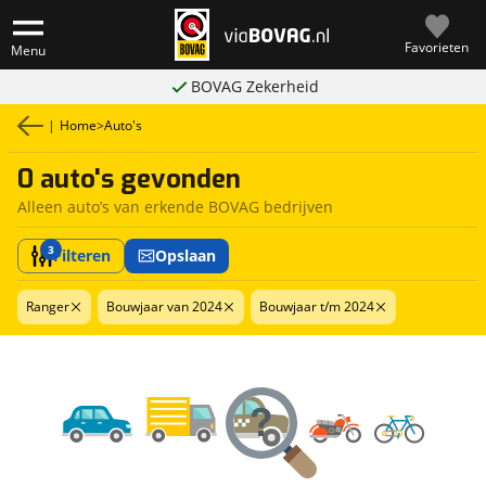
Favorieten
Menu
BOVAG Zekerheid
|
Home
>
Auto's
0 auto's gevonden
Alleen auto’s van erkende BOVAG bedrijven
3
Filteren
Opslaan
Ranger
Bouwjaar van 2024
Bouwjaar t/m 2024