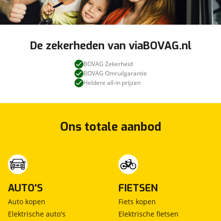
De zekerheden van viaBOVAG.nl
BOVAG Zekerheid
BOVAG Omruilgarantie
Heldere all-in prijzen
Ons totale aanbod
AUTO'S
FIETSEN
Auto kopen
Fiets kopen
Elektrische auto's
Elektrische fietsen