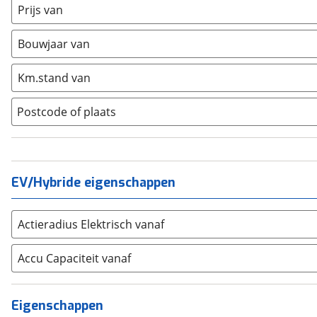
Fiat
(
258
)
Prijs van
Ford
(
1073
)
Bouwjaar van
Hyundai
(
272
)
Kia
(
752
)
Km.stand van
Mazda
(
196
)
Mercedes-Benz
(
1237
)
Postcode of plaats
Mini
(
118
)
Nissan
(
190
)
Opel
(
554
)
EV/Hybride eigenschappen
Peugeot
(
795
)
Renault
(
693
)
Seat
(
197
)
Actieradius Elektrisch vanaf
SKODA
(
269
)
Accu Capaciteit vanaf
Suzuki
(
202
)
Toyota
(
1056
)
Volkswagen
(
930
)
Eigenschappen