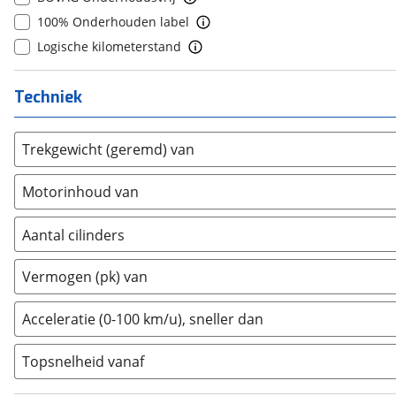
8
(
0
)
Cadillac
(
1
)
100% Onderhouden label
9
(
0
)
Casalini
(
0
)
Logische kilometerstand
10+
(
0
)
Changan
(
1
)
Chatenet
(
0
)
Techniek
Chevrolet
(
4
)
Chrysler
(
0
)
Trekgewicht (geremd) van
Citroën
(
351
)
Motorinhoud van
Cupra
(
164
)
Dacia
(
121
)
Aantal cilinders
Daewoo
(
0
)
2
(
0
)
Daihatsu
(
0
)
Vermogen (pk) van
3
(
0
)
Daimler
(
0
)
4
(
0
)
DFSK
(
0
)
Acceleratie (0-100 km/u), sneller dan
5
(
0
)
Dodge
(
63
)
Topsnelheid vanaf
6
(
0
)
Dongfeng
(
0
)
8
(
0
)
Donkervoort
(
0
)