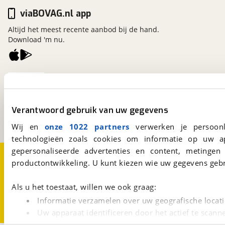
viaBOVAG.nl app
Altijd het meest recente aanbod bij de hand.
Download 'm nu.
viaBOVAG.nl
Kosterijland
15
3981 AJ
Bunnik
Verantwoord gebruik van uw gegevens
Een initiatief van
BOVAG
Wij en
onze 1022 partners
verwerken je persoonl
technologieën zoals cookies om informatie op uw a
gepersonaliseerde advertenties en content, metingen
Over viaBOVAG.nl
Disclaimer- en Privacyverklaring
productontwikkeling. U kunt kiezen wie uw gegevens gebr
Cookievoorkeuren
Vacatures
Als u het toestaat, willen we ook graag:
Informatie verzamelen over uw geografische locati
Uw apparaat identificeren door het actief te scann