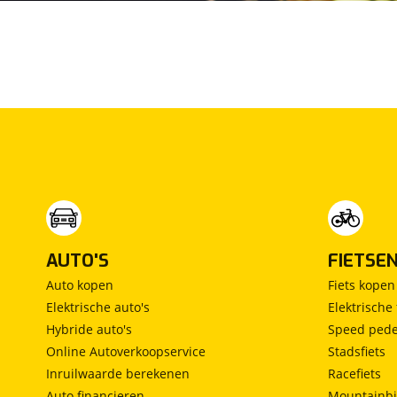
Maxus
(
0
)
Maybach
(
0
)
Mazda
(
110
)
McLaren
(
4
)
Mega
(
0
)
Mercedes-Benz
(
195
)
MG
(
24
)
Microcar
(
0
)
Microlino
(
0
)
Mini
(
252
)
AUTO'S
FIETSE
Mitsubishi
(
0
)
Auto kopen
Fiets kopen
Mobilize
(
0
)
Elektrische auto's
Elektrische 
Morgan
(
1
)
Hybride auto's
Speed pede
Morris
(
0
)
Online Autoverkoopservice
Stadsfiets
Motion
(
0
)
Inruilwaarde berekenen
Racefiets
Musso
(
0
)
Auto financieren
Mountainbi