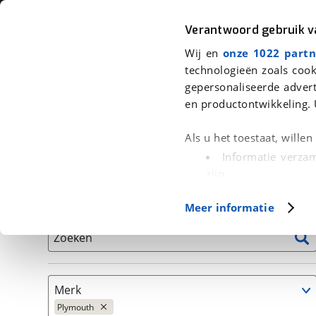
Auto
Fiets
Moto
Verantwoord gebruik 
Wij en
onze 1022 partn
<
Terug
|
Home
>
Auto's
technologieën zoals cook
gepersonaliseerde advert
We hebben 1 auto voor je gevonden
en productontwikkeling. 
Alleen auto’s van erkende BOVAG bedrijven
Als u het toestaat, wille
Informatie verzam
zijn
Uw apparaat id
Basisgegevens
Meer informatie
(fingerprinting)
Lees meer over hoe uw
Zoeken
detailgedeelte
in. U k
Cookieverklaring.
Merk
Met cookies en vergelij
Plymouth
Functionele cookies zorg