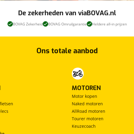
De zekerheden van viaBOVAG.nl
BOVAG Zekerheid
BOVAG Omruilgarantie
Heldere all-in prijzen
Ons totale aanbod
N
MOTOREN
Motor kopen
fietsen
Naked motoren
lecs
AllRoad motoren
Tourer motoren
Keuzecoach
ke