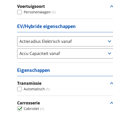
Voertuigsoort
Seat
(
0
)
Personenwagen
(
1
)
SKODA
(
0
)
Suzuki
(
1
)
EV/Hybride eigenschappen
Toyota
(
20
)
Volkswagen
(
133
)
Actieradius Elektrisch vanaf
Volvo
(
12
)
Alle merken
Abarth
Accu Capaciteit vanaf
(
17
)
Aiways
(
0
)
Aixam
(
0
)
Eigenschappen
Alfa Romeo
(
8
)
Alpina
(
0
)
Transmissie
Alpine
(
0
)
Automatisch
(
1
)
Aston Martin
(
3
)
Audi
Carrosserie
(
144
)
Cabriolet
(
1
)
Austin
(
2
)