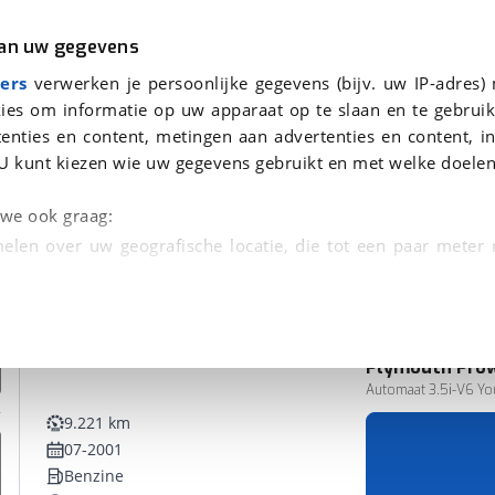
r
Kampeer
van uw gegevens
ers
verwerken je persoonlijke gegevens (bijv. uw IP-adres)
ies om informatie op uw apparaat op te slaan en te gebruik
enties en content, metingen aan advertenties en content, in
U kunt kiezen wie uw gegevens gebruikt en met welke doelen
n we ook graag:
elen over uw geografische locatie, die tot een paar meter
entificeren door het actief te scannen op specifieke
 persoonlijke gegevens worden verwerkt en stel uw voo
Plymouth
Pro
unt uw toestemming op elk moment wijzigen of in
Automaat 3.5i-V6 Yo
9.221 km
07-2001
kbare technieken zorgen we voor een betere en meer persoon
Benzine
en ervoor dat de website goed werkt. Ook gebruiken we anal