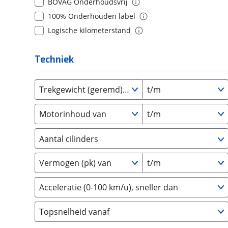
BOVAG Onderhoudsvrij
Daihatsu
(
0
)
10+
(
0
)
100% Onderhouden label
Daimler
(
0
)
Logische kilometerstand
DFSK
(
0
)
Dodge
(
0
)
Techniek
Dongfeng
(
0
)
Donkervoort
(
1
)
Trekgewicht (geremd) van
t/m
DS
(
2
)
Estrima
(
0
)
Motorinhoud van
t/m
Etalian
(
0
)
Farizon
(
0
)
Aantal cilinders
Ferrari
(
4
)
2
(
0
)
Vermogen (pk) van
t/m
Fiat
(
309
)
3
(
0
)
Ford
(
11
)
4
(
0
)
Acceleratie (0-100 km/u), sneller dan
Ford USA
(
0
)
5
(
0
)
Geely
(
0
)
Topsnelheid vanaf
6
(
1
)
Genesis
(
0
)
8
(
0
)