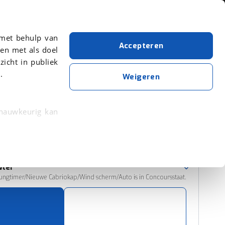
Over viaBOVAG.nl
 met behulp van
Accepteren
en met als doel
zicht in publiek
.
Cabriolet
Plymouth
Weigeren
Wis alle filters
Zoekopdracht opslaan
 nauwkeurig kan
 eigenschappen
Sorteer resultaten
rkeuren in het
wler
trekken in de
ungtimer/Nieuwe Cabriokap/Wind scherm/Auto is in Concoursstaat.
lijke ervaring.
ytische cookies