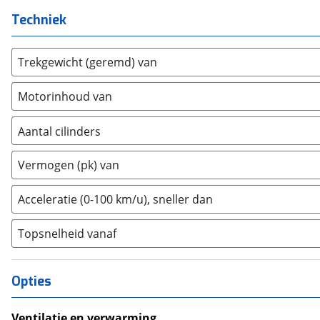
DFSK
(
2
)
Techniek
Dodge
(
1
)
Dongfeng
(
0
)
Trekgewicht (geremd) van
Donkervoort
(
1
)
DS
Motorinhoud van
(
0
)
Estrima
(
2
)
Aantal cilinders
Etalian
(
0
)
2
(
0
)
Farizon
(
0
)
Vermogen (pk) van
3
(
0
)
Ferrari
(
7
)
4
(
0
)
Fiat
(
120
)
Acceleratie (0-100 km/u), sneller dan
5
(
0
)
Ford
(
309
)
Topsnelheid vanaf
6
(
0
)
Ford USA
(
0
)
8
(
0
)
Geely
(
0
)
10+
(
0
)
Genesis
(
0
)
Opties
GMC
(
0
)
Goupil
(
0
)
Ventilatie en verwarming