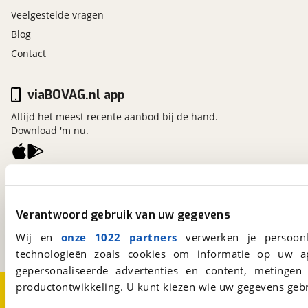
Veelgestelde vragen
Blog
Contact
viaBOVAG.nl app
Altijd het meest recente aanbod bij de hand.
Download 'm nu.
viaBOVAG.nl
Kosterijland
15
Verantwoord gebruik van uw gegevens
3981 AJ
Bunnik
Een initiatief van
Wij en
onze 1022 partners
verwerken je persoonl
BOVAG
technologieën zoals cookies om informatie op uw a
gepersonaliseerde advertenties en content, metingen
productontwikkeling. U kunt kiezen wie uw gegevens gebr
Over viaBOVAG.nl
Disclaimer- en Privacyverklaring
Cookievoorkeuren
Vacatures