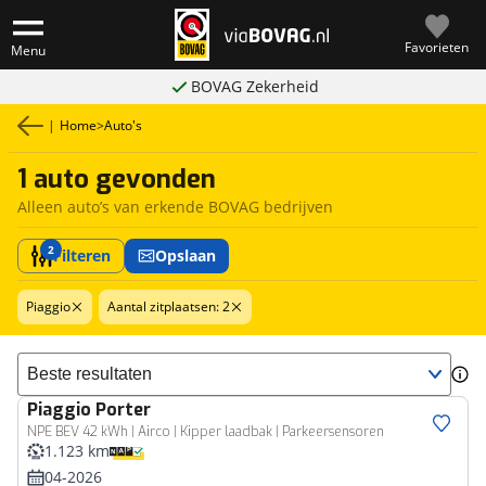
Favorieten
Menu
BOVAG Zekerheid
|
Home
>
Auto's
1 auto gevonden
Alleen auto’s van erkende BOVAG bedrijven
2
Filteren
Opslaan
Piaggio
Aantal zitplaatsen: 2
Sorteer resultaten
Piaggio
Porter
Bedrijfswagen
NPE BEV 42 kWh | Airco | Kipper laadbak | Parkeersensoren
1.123 km
04-2026