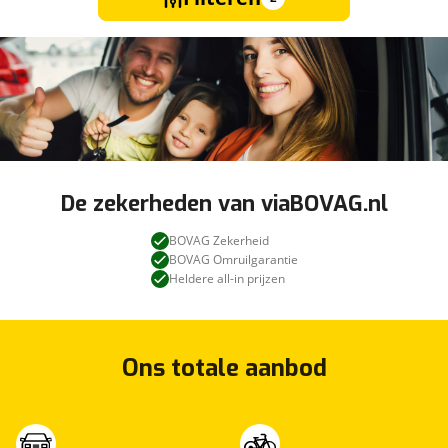
De zekerheden van viaBOVAG.nl
BOVAG Zekerheid
BOVAG Omruilgarantie
Heldere all-in prijzen
Ons totale aanbod