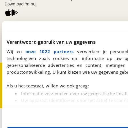
Download 'm nu.
viaBOVAG.nl
Kosterijland
15
3981 AJ
Bunnik
Verantwoord gebruik van uw gegevens
Een initiatief van
BOVAG
Wij en
onze 1022 partners
verwerken je persoonl
technologieën zoals cookies om informatie op uw a
gepersonaliseerde advertenties en content, metingen
Over viaBOVAG.nl
Disclaimer- en Privacyverklaring
productontwikkeling. U kunt kiezen wie uw gegevens gebr
Cookievoorkeuren
Vacatures
Als u het toestaat, willen we ook graag:
Informatie verzamelen over uw geografische locati
Uw apparaat identificeren door het actief te scann
Lees meer over hoe uw persoonlijke gegevens worden ve
U kunt uw toestemming op elk moment wijzigen of intrekk
3
Opslaan
Omoda
Grijs
5 SHS