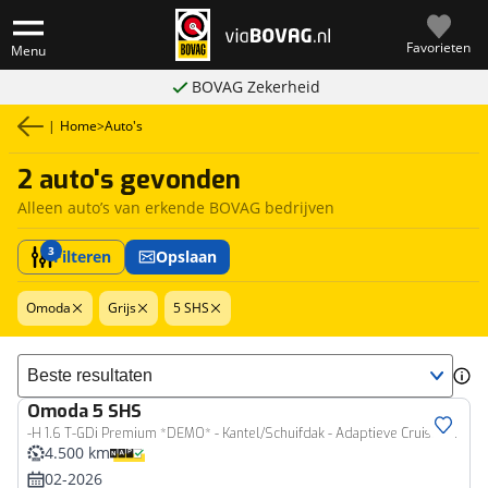
Favorieten
Menu
BOVAG Zekerheid
|
Home
>
Auto's
2 auto's gevonden
Alleen auto’s van erkende BOVAG bedrijven
3
Filteren
Opslaan
Omoda
Grijs
5 SHS
Sorteer resultaten
Omoda
5 SHS
-H 1.6 T-GDi Premium *DEMO* - Kantel/Schuifdak - Adaptieve Cruise control - Ventilatie Voorstoelen - Privacy Glass - Stoel/Stuurwiel Verwarming - 1000KM Rijbereik - 7 Jaar Fabrieksgarantie
4.500 km
02-2026