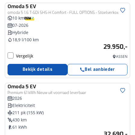
Omoda
5 EV
omoda 5 1.6 T-GDi SHS-H Comfort - FULL OPTIONS - Stoelverkoeling/verwarming - Stuurverwarming - SONY AUDIO - 7 jaar fabrieksgarantie of 150.000km
10 km
07-2026
Hybride
18,9 l/100 km
29.950,-
Vergelijk
ASSEN
Bekijk details
Bel aanbieder
Omoda
5 EV
Premium 61 kWh Nieuw uit voorraad leverbaar
2026
Elektriciteit
211 pk (155 kW)
430 km
61 kWh
32.690,-