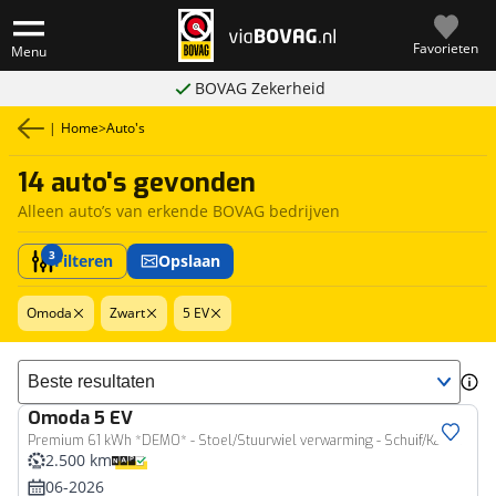
Favorieten
Menu
BOVAG Zekerheid
|
Home
>
Auto's
14 auto's gevonden
Alleen auto’s van erkende BOVAG bedrijven
3
Filteren
Opslaan
Omoda
Zwart
5 EV
Sorteer resultaten
Omoda
5 EV
Premium 61 kWh *DEMO* - Stoel/Stuurwiel verwarming - Schuif/Kanteldak - Navigatie - Adaptief Cruise Conrole - WLTP 402 KM - 7 Jaar fabrieksgarantie
2.500 km
06-2026