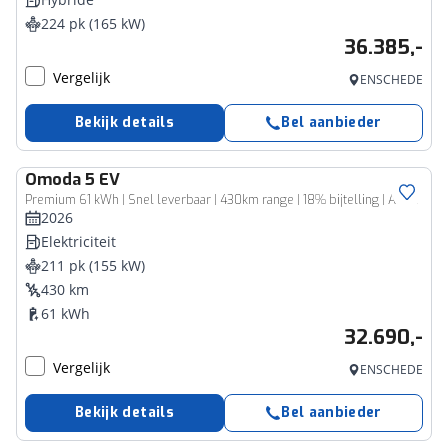
224 pk (165 kW)
36.385,-
Vergelijk
ENSCHEDE
Bekijk details
Bel aanbieder
Omoda
5 EV
Premium 61 kWh | Snel leverbaar | 430km range | 18% bijtelling | Adaptive cruise | Navi | Keyless | 360 cam | CarPlay
2026
Elektriciteit
211 pk (155 kW)
430 km
61 kWh
32.690,-
Vergelijk
ENSCHEDE
Bekijk details
Bel aanbieder