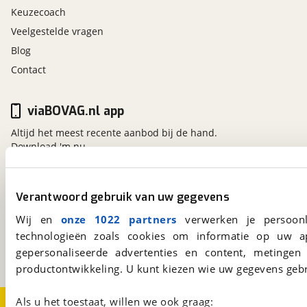
Keuzecoach
Veelgestelde vragen
Blog
Contact
viaBOVAG.nl app
Altijd het meest recente aanbod bij de hand.
Download 'm nu.
Verantwoord gebruik van uw gegevens
viaBOVAG.nl
Wij en
onze 1022 partners
verwerken je persoonl
Kosterijland
15
3981 AJ
Bunnik
technologieën zoals cookies om informatie op uw a
Een initiatief van
gepersonaliseerde advertenties en content, metingen
BOVAG
productontwikkeling. U kunt kiezen wie uw gegevens gebr
Als u het toestaat, willen we ook graag:
Over viaBOVAG.nl
Disclaimer- en Privacyverklaring