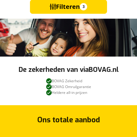
Filteren
3
De zekerheden van viaBOVAG.nl
BOVAG Zekerheid
BOVAG Omruilgarantie
Heldere all-in prijzen
Ons totale aanbod