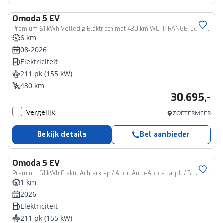
Omoda
5 EV
Premium 61 kWh Volledig Elektrisch met 430 km WLTP RANGE, Lederen bekleding en Stoelverwarming Nog 1 leverbaar uit voorraad met dit prijsvoordeel a € 3.000,=
6 km
08-2026
Elektriciteit
211 pk (155 kW)
430 km
30.695,-
Vergelijk
ZOETERMEER
Bekijk details
Bel aanbieder
Omoda
5 EV
Premium 61 kWh Elektr. Achterklep / Andr. Auto-Apple carpl. / Stoelverw. / Schuif-Kanteldak / Draadloze telefoonlader
1 km
2026
Elektriciteit
211 pk (155 kW)