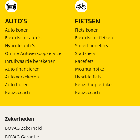
AUTO'S
FIETSEN
Auto kopen
Fiets kopen
Elektrische auto's
Elektrische fietsen
Hybride auto's
Speed pedelecs
Online Autoverkoopservice
Stadsfiets
Inruilwaarde berekenen
Racefiets
Auto financieren
Mountainbike
Auto verzekeren
Hybride fiets
Auto huren
Keuzehulp e-bike
Keuzecoach
Keuzecoach
Zekerheden
BOVAG Zekerheid
BOVAG Garantie