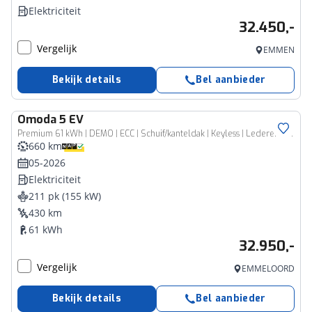
Elektriciteit
32.450,-
Vergelijk
EMMEN
Bekijk details
Bel aanbieder
Omoda
5 EV
Premium 61 kWh | DEMO | ECC | Schuif/kanteldak | Keyless | Lederen bekleding | Stoel & Stuurverwarming | Navigatie | 7 Jaar fabrieksgarantie
660 km
05-2026
Elektriciteit
211 pk (155 kW)
430 km
61 kWh
32.950,-
Vergelijk
EMMELOORD
Bekijk details
Bel aanbieder