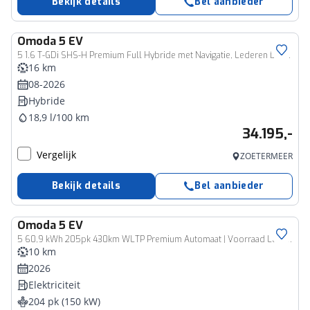
Bekijk details
Bel aanbieder
Omoda
5 EV
5 1.6 T-GDi SHS-H Premium Full Hybride met Navigatie, Lederen bekleding en Camera Nu met 3000 euro Inruil/WK-voordeel
16 km
08-2026
Hybride
18,9 l/100 km
34.195,-
Vergelijk
ZOETERMEER
Bekijk details
Bel aanbieder
Omoda
5 EV
5 60,9 kWh 205pk 430km WLTP Premium Automaat | Voorraad Leverbaar | 7 jaar Garantie | Schuif-kanteldak | SONY Audio | Adaptieve Cruisecontrol |
10 km
2026
Elektriciteit
204 pk (150 kW)