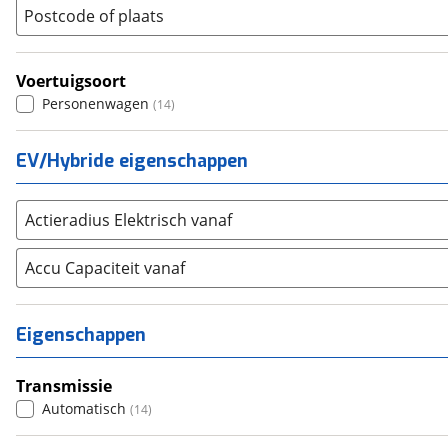
(
632
)
Postcode of plaats
SKODA
(
926
)
Suzuki
(
389
)
Voertuigsoort
Toyota
(
1336
)
Personenwagen
(
14
)
Volkswagen
(
3268
)
Volvo
(
1902
)
EV/Hybride eigenschappen
Alle merken
Abarth
(
13
)
Aiways
(
0
)
Actieradius Elektrisch vanaf
Aixam
(
2
)
Accu Capaciteit vanaf
Alfa Romeo
(
82
)
Alpina
(
6
)
Alpine
(
10
)
Eigenschappen
Aston Martin
(
8
)
Audi
(
1923
)
Transmissie
Austin
Automatisch
(
0
)
(
14
)
Auto Union
(
0
)