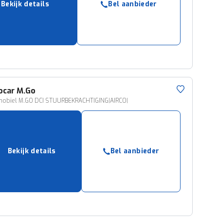
Bekijk details
Bel aanbieder
ruiken daarvoor
eme basis. Meer
lleen functionele
passen via de
ocar
M.Go
obiel M.GO DCI STUURBEKRACHTIGING|AIRCO|
Bekijk details
Bel aanbieder