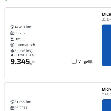
MIC
dCi Dy
14.491 km
06-2020
Diesel
Automatisch
8 pk (6 kW)
NIEUWLEUSEN
9.345,-
Vergelijk
Micr
M.GO S
31.699 km
06-2011