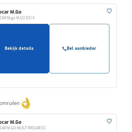
ocar
M.Go
CAR M.go M.GO DCI X
Bekijk details
Bel aanbieder
 omruilen
ocar
M.Go
CAR M.GO MUST PROGRESS