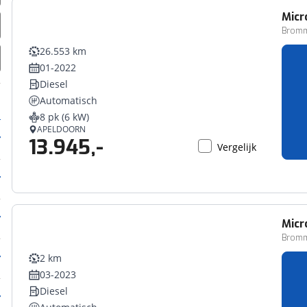
Micr
Bromm
26.553 km
01-2022
Diesel
Automatisch
8 pk (6 kW)
APELDOORN
13.945,-
Vergelijk
Micr
Bromm
2 km
03-2023
Diesel