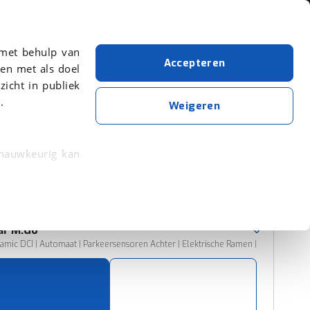
Over viaBOVAG.nl
 met behulp van
Accepteren
en met als doel
zicht in publiek
.
Microcar
M.go
Weigeren
Wis alle filters
Zoekopdracht opslaan
 nauwkeurig kan
 eigenschappen
Sorteer resultaten
rkeuren in het
ar
M.Go
trekken in de
mic DCI | Automaat | Parkeersensoren Achter | Elektrische Ramen |
lijke ervaring.
ytische cookies