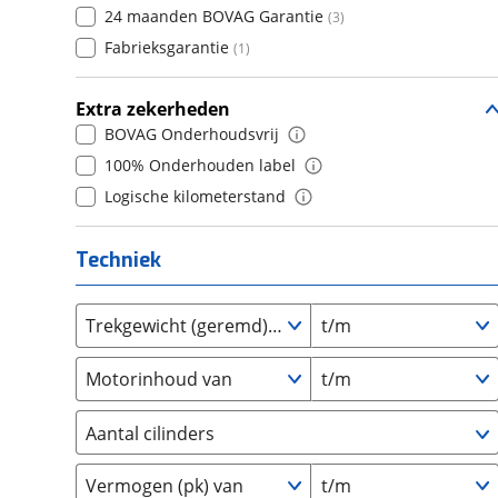
Daihatsu
24 maanden BOVAG Garantie
(
17
)
(
3
)
8
(
0
)
Daimler
Fabrieksgarantie
(
2
)
(
1
)
9
(
0
)
DFSK
(
21
)
10+
(
0
)
Extra zekerheden
Dodge
(
111
)
BOVAG Onderhoudsvrij
Dongfeng
(
90
)
100% Onderhouden label
Donkervoort
(
1
)
Logische kilometerstand
DS
(
486
)
Estrima
(
2
)
Techniek
Etalian
(
0
)
Farizon
(
3
)
Trekgewicht (geremd) van
t/m
Ferrari
(
15
)
Fiat
(
2469
)
Motorinhoud van
t/m
Ford
(
8571
)
Ford USA
(
3
)
Aantal cilinders
Geely
(
125
)
2
(
11
)
Genesis
(
18
)
Vermogen (pk) van
t/m