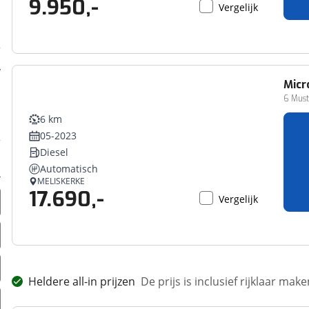
9.950,-
Vergelijk
Micr
6 Mus
6 km
05-2023
Diesel
Automatisch
MELISKERKE
17.690,-
Vergelijk
Heldere all-in prijzen
De prijs is inclusief rijklaar ma