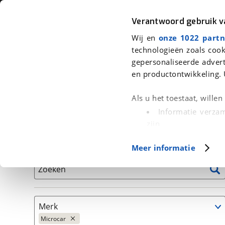
Auto
Fiets
Moto
Verantwoord gebruik 
Wij en
onze 1022 partn
<
Terug
|
Home
>
Auto's
technologieën zoals cook
gepersonaliseerde advert
We hebben 19 auto's voor je gevon
en productontwikkeling. 
Alleen auto’s van erkende BOVAG bedrijven
Als u het toestaat, wille
Informatie verzam
zijn
Uw apparaat id
Basisgegevens
Meer informatie
(fingerprinting)
Lees meer over hoe uw
Zoeken
detailgedeelte
in. U k
Cookieverklaring.
Merk
Met cookies en vergelij
Microcar
Functionele cookies zorg