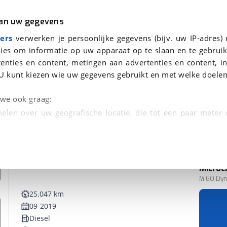
r
Kampeer
van uw gegevens
ers
verwerken je persoonlijke gegevens (bijv. uw IP-adres)
ies om informatie op uw apparaat op te slaan en te gebruik
enties en content, metingen aan advertenties en content, in
den
U kunt kiezen wie uw gegevens gebruikt en met welke doelen
n we ook graag:
elen over uw geografische locatie, die tot een paar meter
entificeren door het actief te scannen op specifieke
 persoonlijke gegevens worden verwerkt en stel uw voo
Microc
unt uw toestemming op elk moment wijzigen of in
M.GO Dyna
25.047 km
09-2019
kbare technieken zorgen we voor een betere en meer persoon
Diesel
en ervoor dat de website goed werkt. Ook gebruiken we anal