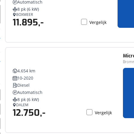
Automatisch
erbeteren. We tonen je graag relevante advertenties en geb
8 pk (6 kW)
ag op en buiten onze website volgt – uiteraard op anoni
BOXMEER
11.895,-
laimer en privacyverklaring
. Als je weigert, plaatsen we a
Vergelijk
che cookies. Je voorkeuren kun je later altijd aan
Micr
Bromm
4.654 km
10-2020
Diesel
Automatisch
8 pk (6 kW)
DALEM
12.750,-
Vergelijk