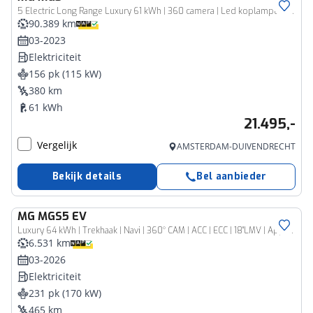
5 Electric Long Range Luxury 61 kWh | 360 camera | Led koplampen | Carplay | Kunstlederen bekleding | Stoelverwarming |
90.389 km
03-2023
Elektriciteit
156 pk (115 kW)
380 km
61 kWh
21.495,-
Vergelijk
AMSTERDAM-DUIVENDRECHT
Bekijk details
Bel aanbieder
MG
MGS5 EV
Luxury 64 kWh | Trekhaak | Navi | 360° CAM | ACC | ECC | 18"LMV | Apple Carplay/Android Auto | Extra getint glas | DAB | BTW Auto |
6.531 km
03-2026
Elektriciteit
231 pk (170 kW)
465 km