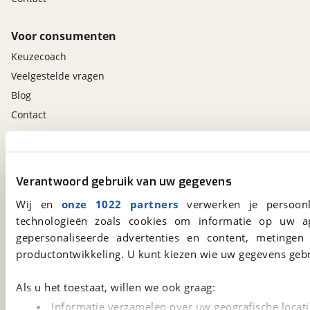
Voor consumenten
Keuzecoach
Veelgestelde vragen
Blog
Contact
viaBOVAG.nl app
Altijd het meest recente aanbod bij de hand.
Verantwoord gebruik van uw gegevens
Download 'm nu.
Wij en
onze 1022 partners
verwerken je persoonl
technologieën zoals cookies om informatie op uw a
gepersonaliseerde advertenties en content, metingen
viaBOVAG.nl
productontwikkeling. U kunt kiezen wie uw gegevens gebr
Kosterijland
15
3981 AJ
Bunnik
Als u het toestaat, willen we ook graag:
Een initiatief van
BOVAG
Informatie verzamelen over uw geografische locati