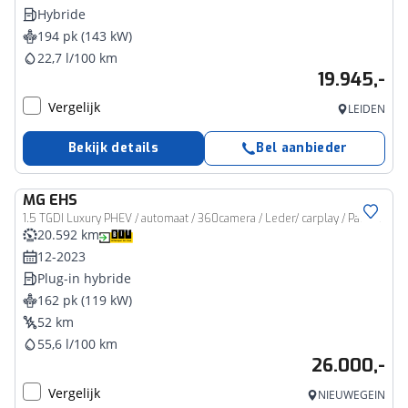
Hybride
194 pk (143 kW)
22,7 l/100 km
19.945,-
Vergelijk
LEIDEN
Bekijk details
Bel aanbieder
MG
EHS
1.5 TGDI Luxury PHEV / automaat / 360camera / Leder/ carplay / Panorama-dak
20.592 km
12-2023
Plug-in hybride
162 pk (119 kW)
52 km
55,6 l/100 km
26.000,-
Vergelijk
NIEUWEGEIN