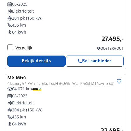
06-2025
Elektriciteit
204 pk (150 kW)
435 km
64 kWh
27.495,-
Vergelijk
OOSTERHOUT
Bekijk details
Bel aanbieder
MG
MG4
4 Luxury 64 kWh | 1e-EIG. | SoH 94,6% | WLTP 435KM | Navi | 360° Cam | ACC | ECC | 17" LMV | Stoel + Stuur Verwarming | Warmtepomp | Led Dagrijverlichting |
64.071 km
06-2023
Elektriciteit
204 pk (150 kW)
435 km
64 kWh
22.495,-