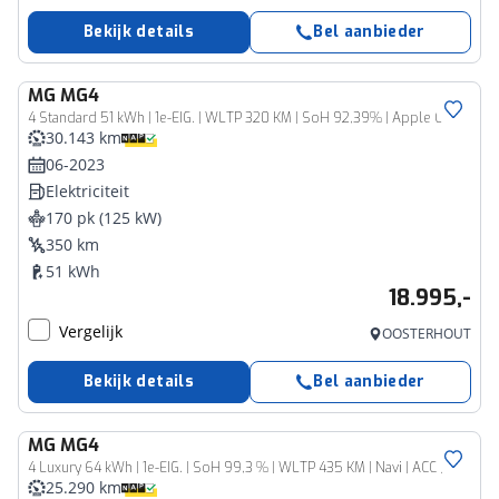
Bekijk details
Bel aanbieder
MG
MG4
4 Standard 51 kWh | 1e-EIG. | WLTP 320 KM | SoH 92,39% | Apple Carplay/Android Auto | ACC | DAB | 16"LMV | LED dagrijverlichting |
30.143 km
06-2023
Elektriciteit
170 pk (125 kW)
350 km
51 kWh
18.995,-
Vergelijk
OOSTERHOUT
Bekijk details
Bel aanbieder
MG
MG4
4 Luxury 64 kWh | 1e-EIG. | SoH 99,3 % | WLTP 435 KM | Navi | ACC | ECC | 18"LMV | 360° CAM | Warmte pomp | Apple Carplay/Android Auto | DAB |
25.290 km