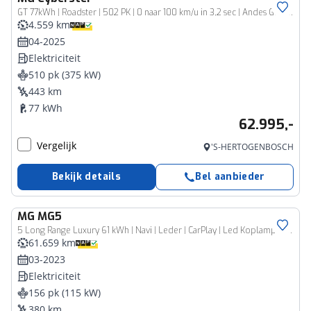
GT 77kWh | Roadster | 502 PK | 0 naar 100 km/u in 3,2 sec | Andes Grey Metallic | Zwart dak | Softtop | Lage km | 1e eigenaar!
4.559 km
04-2025
Elektriciteit
510 pk (375 kW)
443 km
77 kWh
62.995,-
Vergelijk
'S-HERTOGENBOSCH
Bekijk details
Bel aanbieder
MG
MG5
5 Long Range Luxury 61 kWh | Navi | Leder | CarPlay | Led Koplampen | Stoelverwarming | 360 Camera |
61.659 km
03-2023
Elektriciteit
156 pk (115 kW)
380 km