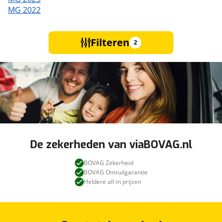
MG 2022
Filteren
2
De zekerheden van viaBOVAG.nl
BOVAG Zekerheid
BOVAG Omruilgarantie
Heldere all-in prijzen