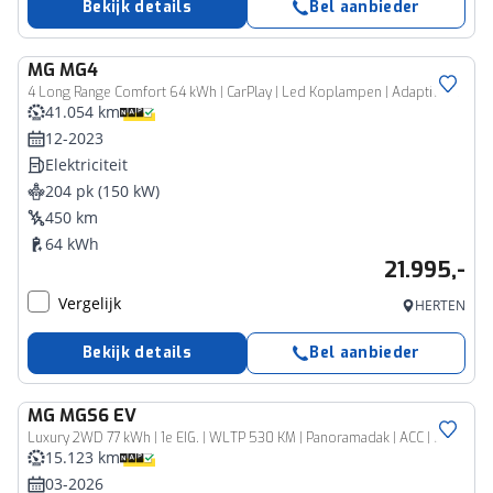
Bekijk details
Bel aanbieder
MG
MG4
4 Long Range Comfort 64 kWh | CarPlay | Led Koplampen | Adaptive Cruise Control | 450 KM RANGE (WLTP)
41.054 km
12-2023
Elektriciteit
204 pk (150 kW)
450 km
64 kWh
21.995,-
Vergelijk
HERTEN
Bekijk details
Bel aanbieder
MG
MGS6 EV
Luxury 2WD 77 kWh | 1e EIG. | WLTP 530 KM | Panoramadak | ACC | ECC | 360° Cam | 20"LMV | Achterbank verwarmd | Head-up display | BTW Auto |
15.123 km
03-2026