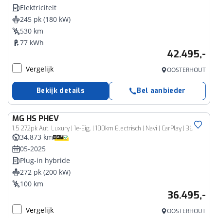
Elektriciteit
245 pk (180 kW)
530 km
77 kWh
42.495,-
Vergelijk
OOSTERHOUT
Bekijk details
Bel aanbieder
MG
HS PHEV
1.5 272pk Aut. Luxury | 1e-Eig. | 100km Electrisch | Navi | CarPlay | 360 Camera | Stoelverwarming | Led Koplampen |
34.873 km
05-2025
Plug-in hybride
272 pk (200 kW)
100 km
36.495,-
Vergelijk
OOSTERHOUT