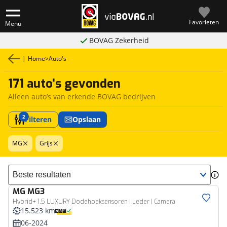
Favorieten
Menu
BOVAG Zekerheid
|
Home
>
Auto's
171 auto's gevonden
Alleen auto’s van erkende BOVAG bedrijven
2
Filteren
Opslaan
MG
Grijs
Sorteer resultaten
MG
MG3
Hybrid+ 1.5 LUXURY Dodehoeksensoren | Leder | Camera
15.523 km
06-2024