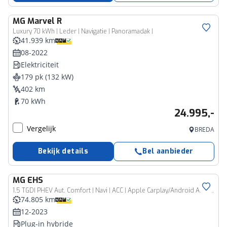
MG
Marvel R
Luxury 70 kWh | Leder | Navigatie | Panoramadak |
41.939 km
08-2022
Elektriciteit
179 pk (132 kW)
402 km
70 kWh
24.995,-
Vergelijk
BREDA
Bekijk details
Bel aanbieder
MG
EHS
1.5 TGDI PHEV Aut. Comfort | Navi | ACC | Apple Carplay/Android Auto|| Cam | 17"LMV | Stoelverwarming | Extra Getint Glas |
74.805 km
12-2023
Plug-in hybride