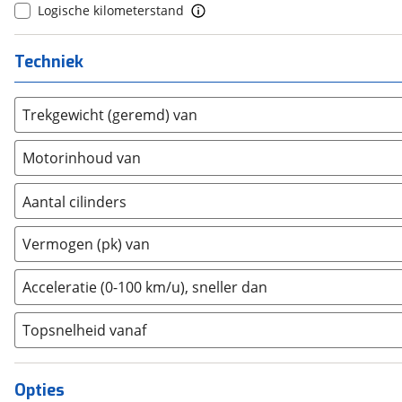
Logische kilometerstand
Genesis
(
5
)
GMC
(
0
)
Techniek
Goupil
(
0
)
Honda
(
146
)
Trekgewicht (geremd) van
Hongqi
(
6
)
Hyundai
(
1035
)
Motorinhoud van
Ineos
(
1
)
Infiniti
(
3
)
Aantal cilinders
Isuzu
(
3
)
2
(
0
)
Vermogen (pk) van
Iveco
(
2
)
3
(
0
)
JAC
(
0
)
4
(
81
)
Acceleratie (0-100 km/u), sneller dan
Jaecoo
(
78
)
5
(
0
)
Jaguar
(
47
)
Topsnelheid vanaf
6
(
0
)
Jeep
(
377
)
8
(
0
)
KGM
(
8
)
10+
(
0
)
Opties
Kia
(
2527
)