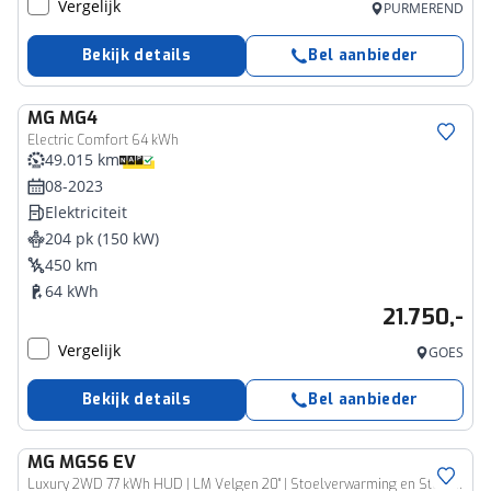
Vergelijk
PURMEREND
Bekijk details
Bel aanbieder
MG
MG4
Electric Comfort 64 kWh
49.015 km
08-2023
Elektriciteit
204 pk (150 kW)
450 km
64 kWh
21.750,-
Vergelijk
GOES
Bekijk details
Bel aanbieder
MG
MGS6 EV
Luxury 2WD 77 kWh HUD | LM Velgen 20" | Stoelverwarming en Stoel koeling| Navigatie | Apple Carplay | Automatische Airconditioning |