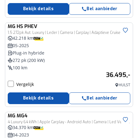
Bekijk details
Bel aanbieder
MG
HS PHEV
1.5 272pk Aut. Luxury | Leder | Camera | Carplay | Adaptieve Cruise Control | Keyless | Led Verlichting |
42.218 km
05-2025
Plug-in hybride
272 pk (200 kW)
100 km
36.495,-
Vergelijk
HULST
Bekijk details
Bel aanbieder
MG
MG4
4 Luxury 64 kWh | Apple Carplay - Android Auto | Camera | Led Verlichting | Adaptieve Cruise Control |
34.370 km
04-2023