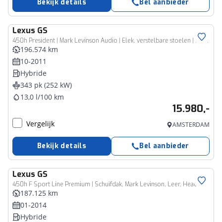
Bekijk details
Bel aanbieder
Lexus
GS
450h President | Mark Levinson Audio | Elek. verstelbare stoelen | Parkeersensoren V+A | *
196.574 km
10-2011
Hybride
343 pk (252 kW)
13,0 l/100 km
15.980,-
Vergelijk
AMSTERDAM
Bekijk details
Bel aanbieder
Lexus
GS
450h F Sport Line Premium | Schuifdak, Mark Levinson, Leer, Head up display, Stoelventilatie, Adaptive cruise control
187.125 km
01-2014
Hybride