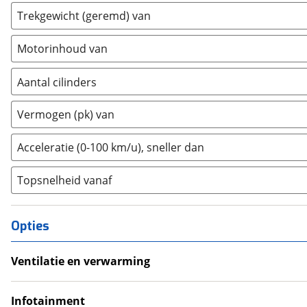
Estrima
(
0
)
Trekgewicht (geremd) van
Etalian
(
0
)
Farizon
(
0
)
Motorinhoud van
Ferrari
(
0
)
Fiat
Aantal cilinders
(
5
)
Ford
(
6
)
2
(
0
)
Vermogen (pk) van
Ford USA
(
0
)
3
(
0
)
Geely
(
0
)
4
(
2
)
Acceleratie (0-100 km/u), sneller dan
Genesis
(
3
)
5
(
0
)
GMC
(
0
)
Topsnelheid vanaf
6
(
3
)
Goupil
(
0
)
8
(
0
)
Honda
(
7
)
10+
(
0
)
Opties
Hongqi
(
0
)
Hyundai
(
32
)
Ventilatie en verwarming
Ineos
(
0
)
Climate Control
Infiniti
(
2
)
Infotainment