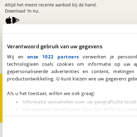
Altijd het meest recente aanbod bij de hand.
Download 'm nu.
viaBOVAG.nl
Kosterijland
15
Verantwoord gebruik van uw gegevens
3981 AJ
Bunnik
Een initiatief van
Wij en
onze 1022 partners
verwerken je persoonl
BOVAG
technologieën zoals cookies om informatie op uw a
gepersonaliseerde advertenties en content, metingen
productontwikkeling. U kunt kiezen wie uw gegevens gebr
Over viaBOVAG.nl
Disclaimer- en Privacyverklaring
Cookievoorkeuren
Vacatures
Als u het toestaat, willen we ook graag:
Informatie verzamelen over uw geografische locati
Uw apparaat identificeren door het actief te scann
Lees meer over hoe uw persoonlijke gegevens worden ve
U kunt uw toestemming op elk moment wijzigen of intrekk
3
Opslaan