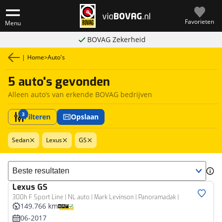
Favorieten
Menu
BOVAG Zekerheid
|
Home
>
Auto's
5 auto's gevonden
Alleen auto’s van erkende BOVAG bedrijven
3
Filteren
Opslaan
Sedan
Lexus
GS
Sorteer resultaten
Lexus
GS
300h F Sport Line | NL auto | Mark Levinson | Panoramadak |
149.766 km
06-2017