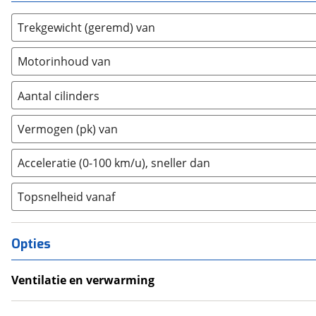
Estrima
(
0
)
Etalian
(
0
)
Trekgewicht (geremd) van
Farizon
(
0
)
Motorinhoud van
Ferrari
(
2
)
Fiat
(
467
)
Aantal cilinders
Ford
(
2616
)
2
(
0
)
Ford USA
(
0
)
Vermogen (pk) van
3
(
0
)
Geely
(
87
)
4
(
2
)
Acceleratie (0-100 km/u), sneller dan
Genesis
(
0
)
5
(
0
)
GMC
(
0
)
Topsnelheid vanaf
6
(
3
)
Goupil
(
0
)
8
(
0
)
Honda
(
369
)
10+
(
0
)
Hongqi
Opties
(
0
)
Hummer
(
0
)
Ventilatie en verwarming
Hyundai
(
1510
)
Climate Control
Ineos
(
0
)