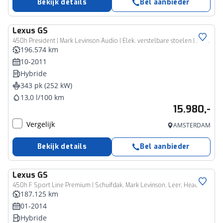
Bekijk details
Bel aanbieder
Lexus
GS
450h President | Mark Levinson Audio | Elek. verstelbare stoelen | Parkeersensoren V+A | *
196.574 km
10-2011
Hybride
343 pk (252 kW)
13,0 l/100 km
15.980,-
Vergelijk
AMSTERDAM
Bekijk details
Bel aanbieder
Lexus
GS
450h F Sport Line Premium | Schuifdak, Mark Levinson, Leer, Head up display, Stoelventilatie, Adaptive cruise control
187.125 km
01-2014
Hybride