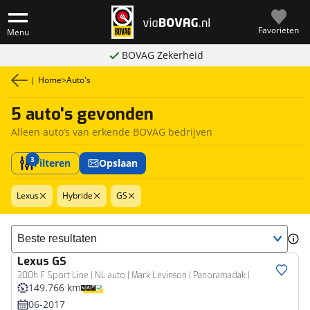
Favorieten
Menu
BOVAG Zekerheid
|
Home
>
Auto's
5 auto's gevonden
Alleen auto’s van erkende BOVAG bedrijven
3
Filteren
Opslaan
Lexus
Hybride
GS
Sorteer resultaten
Lexus
GS
300h F Sport Line | NL auto | Mark Levinson | Panoramadak |
149.766 km
06-2017