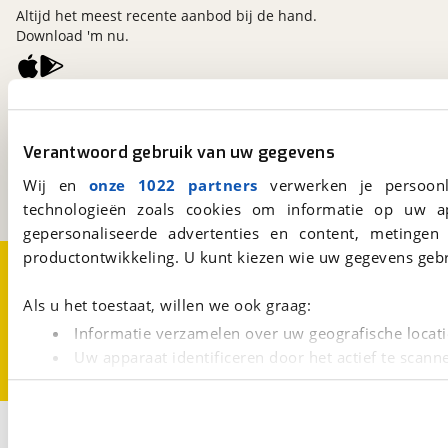
Altijd het meest recente aanbod bij de hand.
Download 'm nu.
viaBOVAG.nl
Kosterijland
15
Verantwoord gebruik van uw gegevens
3981 AJ
Bunnik
Een initiatief van
Wij en
onze 1022 partners
verwerken je persoonl
BOVAG
technologieën zoals cookies om informatie op uw a
gepersonaliseerde advertenties en content, metingen
productontwikkeling. U kunt kiezen wie uw gegevens gebr
Over viaBOVAG.nl
Disclaimer- en Privacyverklaring
Cookievoorkeuren
Vacatures
Als u het toestaat, willen we ook graag:
Informatie verzamelen over uw geografische locati
Uw apparaat identificeren door het actief te scann
Lees meer over hoe uw persoonlijke gegevens worden ve
U kunt uw toestemming op elk moment wijzigen of intrekk
3
Opslaan