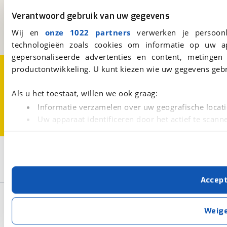
Kosterijland
15
3981 AJ
Bunnik
Verantwoord gebruik van uw gegevens
Een initiatief van
Wij en
onze 1022 partners
verwerken je persoonl
BOVAG
technologieën zoals cookies om informatie op uw a
gepersonaliseerde advertenties en content, metingen
Over viaBOVAG.nl
Disclaimer- en Privacyverklaring
productontwikkeling. U kunt kiezen wie uw gegevens gebr
Cookievoorkeuren
Vacatures
Als u het toestaat, willen we ook graag:
Informatie verzamelen over uw geografische locati
Uw apparaat identificeren door het actief te scann
Lees meer over hoe uw persoonlijke gegevens worden ve
U kunt uw toestemming op elk moment wijzigen of intrekk
3
Opslaan
Lexus
Grijs
GS
Met cookies en vergelijkbare technieken zorgen we voor 
Accep
cookies zorgen ervoor dat de website goed werkt. Ook g
verbeteren. We tonen je graag relevante advertenties e
Basisgegevens
buiten onze website volgt – uiteraard op anonie
Weig
privacyverklaring
. Als je weigert, plaatsen we alleen f