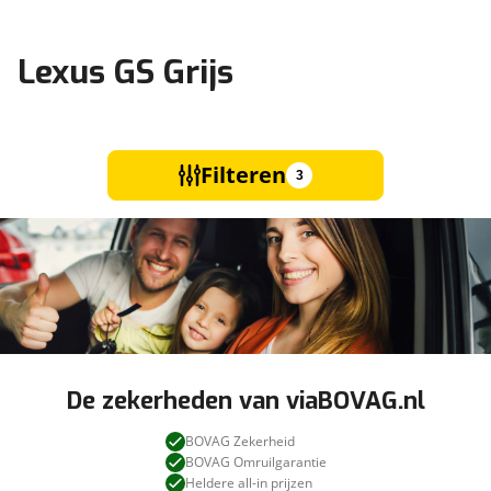
Lexus GS Grijs
Filteren
3
De zekerheden van viaBOVAG.nl
BOVAG Zekerheid
BOVAG Omruilgarantie
Heldere all-in prijzen