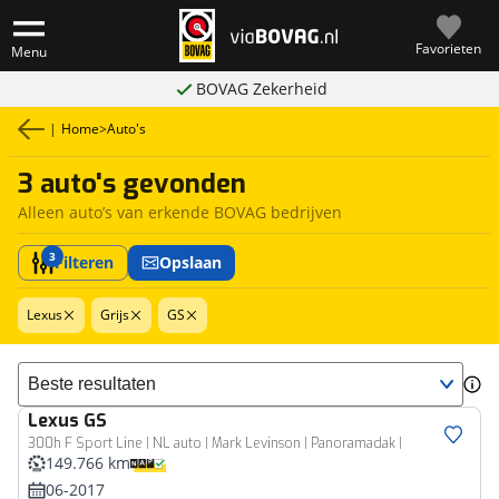
Favorieten
Menu
BOVAG Zekerheid
|
Home
>
Auto's
3 auto's gevonden
Alleen auto’s van erkende BOVAG bedrijven
3
Filteren
Opslaan
Lexus
Grijs
GS
Sorteer resultaten
Lexus
GS
300h F Sport Line | NL auto | Mark Levinson | Panoramadak |
149.766 km
06-2017