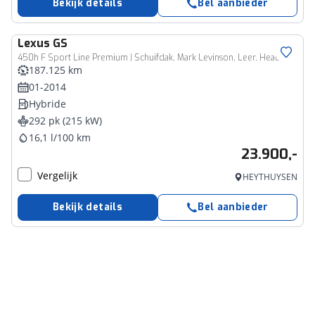
Bekijk details
Bel aanbieder
Lexus
GS
450h F Sport Line Premium | Schuifdak, Mark Levinson, Leer, Head up display, Stoelventilatie, Adaptive cruise control
187.125 km
01-2014
Hybride
292 pk (215 kW)
16,1 l/100 km
23.900,-
Vergelijk
HEYTHUYSEN
Bekijk details
Bel aanbieder