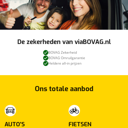
De zekerheden van viaBOVAG.nl
BOVAG Zekerheid
BOVAG Omruilgarantie
Heldere all-in prijzen
Ons totale aanbod
AUTO'S
FIETSEN