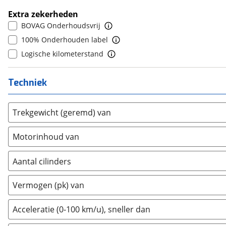
6
(
0
)
Bold
(
4
)
Extra zekerheden
7
(
0
)
BYD
(
814
)
BOVAG Onderhoudsvrij
8
(
0
)
Cadillac
(
14
)
100% Onderhouden label
9
(
0
)
Casalini
(
1
)
Logische kilometerstand
10+
(
0
)
Changan
(
41
)
Chatenet
(
1
)
Techniek
Chevrolet
(
57
)
Chrysler
(
17
)
Trekgewicht (geremd) van
Citroën
(
3568
)
Motorinhoud van
Cupra
(
1167
)
Dacia
(
1477
)
Aantal cilinders
Daewoo
(
1
)
2
(
0
)
Daihatsu
(
18
)
Vermogen (pk) van
3
(
0
)
Daimler
(
2
)
4
(
0
)
DFSK
(
21
)
Acceleratie (0-100 km/u), sneller dan
5
(
0
)
Dodge
(
110
)