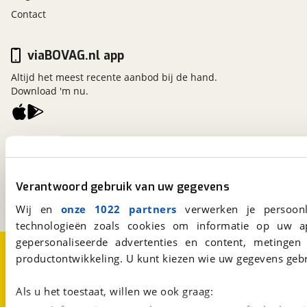
Contact
viaBOVAG.nl app
Altijd het meest recente aanbod bij de hand.
Download 'm nu.
viaBOVAG.nl
Kosterijland
15
3981 AJ
Bunnik
Verantwoord gebruik van uw gegevens
Een initiatief van
BOVAG
Wij en
onze 1022 partners
verwerken je persoonl
technologieën zoals cookies om informatie op uw a
gepersonaliseerde advertenties en content, metingen
Over viaBOVAG.nl
Disclaimer- en Privacyverklaring
productontwikkeling. U kunt kiezen wie uw gegevens gebr
Cookievoorkeuren
Vacatures
Als u het toestaat, willen we ook graag: