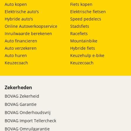
Auto kopen
Fiets kopen
Elektrische auto's
Elektrische fietsen
Hybride auto's
Speed pedelecs
Online Autoverkoopservice
Stadsfiets
Inruilwaarde berekenen
Racefiets
Auto financieren
Mountainbike
Auto verzekeren
Hybride fiets
Auto huren
Keuzehulp e-bike
Keuzecoach
Keuzecoach
Zekerheden
BOVAG Zekerheid
BOVAG Garantie
BOVAG Onderhoudsvrij
BOVAG Import Tellercheck
BOVAG Omruilgarantie