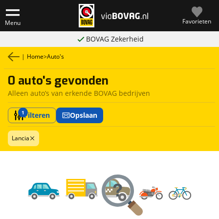
Favorieten
Menu
BOVAG Zekerheid
|
Home
>
Auto's
0 auto's gevonden
Alleen auto’s van erkende BOVAG bedrijven
1
Filteren
Opslaan
Lancia