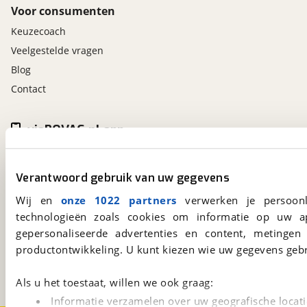
Voor consumenten
Keuzecoach
Veelgestelde vragen
Blog
Contact
viaBOVAG.nl app
Altijd het meest recente aanbod bij de hand.
Download 'm nu.
Verantwoord gebruik van uw gegevens
Wij en
onze 1022 partners
verwerken je persoonl
technologieën zoals cookies om informatie op uw a
viaBOVAG.nl
gepersonaliseerde advertenties en content, metingen
Kosterijland
15
productontwikkeling. U kunt kiezen wie uw gegevens gebr
3981 AJ
Bunnik
Een initiatief van
BOVAG
Als u het toestaat, willen we ook graag:
Informatie verzamelen over uw geografische locati