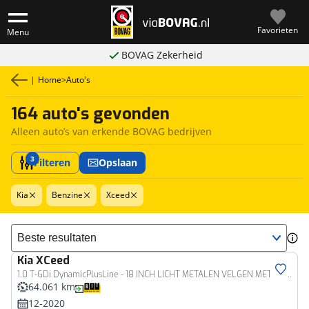
Favorieten
Menu
BOVAG Zekerheid
|
Home
>
Auto's
164 auto's gevonden
Alleen auto’s van erkende BOVAG bedrijven
3
Filteren
Opslaan
Kia
Benzine
Xceed
Sorteer resultaten
Kia
XCeed
1.0 T-GDi DynamicPlusLine - 18 INCH LICHT METALEN VELGEN MET HANKOOK BANDEN - JBL AUDIO - CAMERA - HALF LEDEREN BEKLEDING - LICHT EN REGENSENSOR - STOELVERWARMING - STUURVERWARMING - PARKEERSENSOREN ACHTER - PASSAGIERSSTOEL IN HOOGTE VERSTELBAAR - ONDERHOUDSHISTORIE AANWEZIG
64.061 km
12-2020