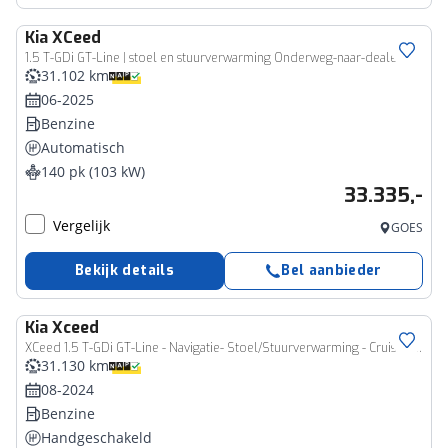
Kia
XCeed
1.5 T-GDi GT-Line | stoel en stuurverwarming Onderweg-naar-dealer
31.102 km
06-2025
Benzine
Automatisch
140 pk (103 kW)
33.335,-
Vergelijk
GOES
Bekijk details
Bel aanbieder
Kia
Xceed
XCeed 1.5 T-GDi GT-Line - Navigatie- Stoel/Stuurverwarming - Cruise Control - Climate Control - Apple Carplay/Android Auto Fabrieksgarantie 08-2031
31.130 km
08-2024
Benzine
Handgeschakeld