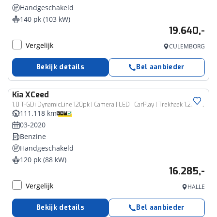
Handgeschakeld
140 pk (103 kW)
19.640,-
Vergelijk
CULEMBORG
Bekijk details
Bel aanbieder
Kia
XCeed
1.0 T-GDi DynamicLine 120pk | Camera | LED | CarPlay | Trekhaak 1.200 kg
111.118 km
03-2020
Benzine
Handgeschakeld
120 pk (88 kW)
16.285,-
Vergelijk
HALLE
Bekijk details
Bel aanbieder