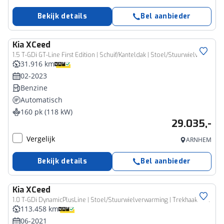
Bekijk details
Bel aanbieder
Kia
XCeed
1.5 T-GDi GT-Line First Edition | Schuif/Kanteldak | Stoel/Stuurwielverwarming | Climate Control |
31.916 km
02-2023
Benzine
Automatisch
160 pk (118 kW)
29.035,-
Vergelijk
ARNHEM
Bekijk details
Bel aanbieder
Kia
XCeed
1.0 T-GDi DynamicPlusLine | Stoel/Stuurwielverwarming | Trekhaak | Camera |
113.458 km
06-2021