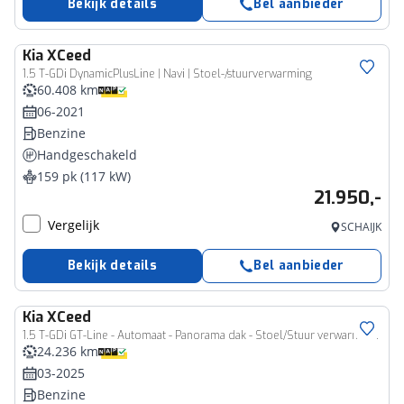
Bekijk details
Bel aanbieder
Kia
XCeed
1.5 T-GDi DynamicPlusLine | Navi | Stoel-/stuurverwarming
60.408 km
06-2021
Benzine
Handgeschakeld
159 pk (117 kW)
21.950,-
Vergelijk
SCHAIJK
Bekijk details
Bel aanbieder
Kia
XCeed
1.5 T-GDi GT-Line - Automaat - Panorama dak - Stoel/Stuur verwarming - Navigatie - Climate Control - Achteruitrijcamera - Elektrische Achterklep - 7 jaar of 150.000km Fabrieksgarantie
24.236 km
03-2025
Benzine