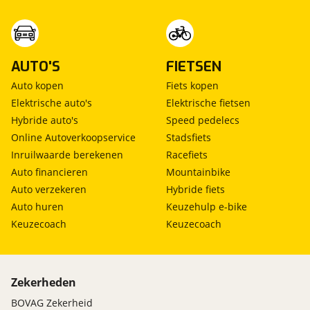
AUTO'S
FIETSEN
Auto kopen
Fiets kopen
Elektrische auto's
Elektrische fietsen
Hybride auto's
Speed pedelecs
Online Autoverkoopservice
Stadsfiets
Inruilwaarde berekenen
Racefiets
Auto financieren
Mountainbike
Auto verzekeren
Hybride fiets
Auto huren
Keuzehulp e-bike
Keuzecoach
Keuzecoach
Zekerheden
BOVAG Zekerheid