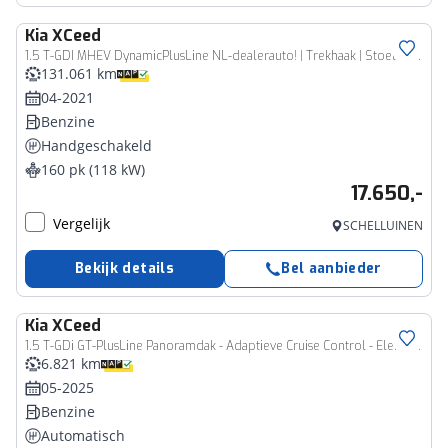
Kia
XCeed
1.5 T-GDI MHEV DynamicPlusLine NL-dealerauto! | Trekhaak | Stoel&Stuurverwarming
131.061 km
04-2021
Benzine
Handgeschakeld
160 pk (118 kW)
17.650,-
Vergelijk
SCHELLUINEN
Bekijk details
Bel aanbieder
Kia
XCeed
1.5 T-GDi GT-PlusLine Panoramdak - Adaptieve Cruise Control - Elektrisch verstelbare/verwarmde stoelen - Stuurverwarming - Surround view camera -
6.821 km
05-2025
Benzine
Automatisch