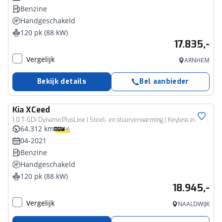
Benzine
Handgeschakeld
120 pk (88 kW)
17.835,-
Vergelijk
ARNHEM
Bekijk details
Bel aanbieder
Kia
XCeed
1.0 T-GDi DynamicPlusLine | Stoel- en stuurverwarming | Keyless entry/start | Achteruitrijcamera | Parkeersensoren achter | Apple/Android Carplay | Cruise control | Climate control | Navi
64.312 km
04-2021
Benzine
Handgeschakeld
120 pk (88 kW)
18.945,-
Vergelijk
NAALDWIJK