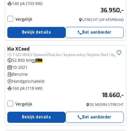
140 pk (103 kW)
36.950,-
Vergelijk
UTRECHT (OP AFSPRAAK)
Bekijk details
Bel aanbieder
Kia
XCeed
1.5 T-GDI MHEV DynamicPlusLine | keyless entry | Keyless Start | Apple Carplay/Android Auto | cruise control | navigatiesysteem full map |
52.850 km
10-2021
Benzine
Handgeschakeld
160 pk (118 kW)
18.660,-
Vergelijk
DE MEERN UTRECHT
Bekijk details
Bel aanbieder