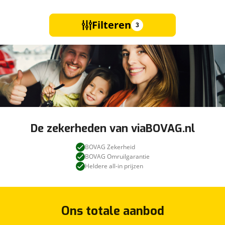
Filteren
3
De zekerheden van viaBOVAG.nl
BOVAG Zekerheid
BOVAG Omruilgarantie
Heldere all-in prijzen
Ons totale aanbod