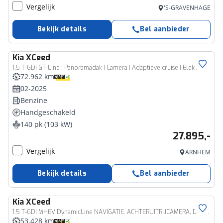
Vergelijk
'S-GRAVENHAGE
Bekijk details
Bel aanbieder
Kia
XCeed
1.5 T-GDi GT-Line | Panoramadak | Camera | Adaptieve cruise | Elek Achterklep | 18"Lichtmetaal | Navigatie |
72.962 km
02-2025
Benzine
Handgeschakeld
140 pk (103 kW)
27.895,-
Vergelijk
ARNHEM
Bekijk details
Bel aanbieder
Kia
XCeed
1.5 T-GDI MHEV DynamicLine NAVIGATIE, ACHTERUITRIJCAMERA, DEALER ONDERHOUDEN
53.428 km