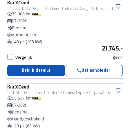
Kia
XCeed
1.4 T-GDi DCT7 DynamicPlusLine | Trekhaak | Design Pack | Schuifdak | Camera | 18" LM | Navi | LED | Adap. Cruise | Clima | Automaat |
35.968 km
07-2020
Benzine
Automatisch
140 pk (103 kW)
21.745,-
Vergelijk
EDE
Bekijk details
Bel aanbieder
Kia
XCeed
1.0 T-GDi DynamicLine | Trekhaak | Camera | Apple Carplay/Android Auto |
55.537 km
07-2020
Benzine
Handgeschakeld
120 pk (88 kW)