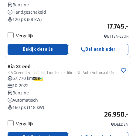
Benzine
Handgeschakeld
120 pk (88 kW)
17.745,-
Vergelijk
ETTEN-LEUR
Bekijk details
Bel aanbieder
Kia
XCeed
KIA Xceed 1.5 T-GDI GT-Line First Edition NL-Auto Automaat *Geen Afl. kosten*
57.770 km
10-2022
Benzine
Automatisch
160 pk (118 kW)
26.950,-
Vergelijk
DELDEN