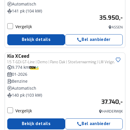
Automatisch
141 pk (104 kW)
35.950,-
Vergelijk
ASSEN
Bekijk details
Bel aanbieder
Kia
XCeed
1.5 T-GDi GT-Line | Demo | Pano Dak | Stoelverwarming | LM Velgen 18" | Elektrische achterklep | Camera | Navi | Clima | Full LED
9.774 km
01-2026
Benzine
Automatisch
140 pk (103 kW)
37.740,-
Vergelijk
HARDERWIJK
Bekijk details
Bel aanbieder