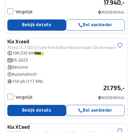
17.940,-
Vergelijk
ROOSENDAAL
Bekijk details
Bel aanbieder
Kia
Xceed
XCeed 1.5 T-GDi GT-Line First Edition Panoramadak | Stoelverwarming | Stuurverwarming | Climate Control
108.535 km
05-2023
Benzine
Automatisch
159 pk (117 kW)
21.795,-
Vergelijk
ROOSENDAAL
Bekijk details
Bel aanbieder
Kia
XCeed