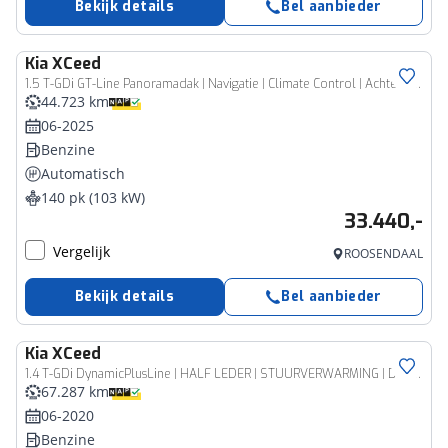
Bekijk details
Bel aanbieder
Kia
XCeed
1.5 T-GDi GT-Line Panoramadak | Navigatie | Climate Control | Achteruitrijcamera -
44.723 km
06-2025
Benzine
Automatisch
140 pk (103 kW)
33.440,-
Vergelijk
ROOSENDAAL
Bekijk details
Bel aanbieder
Kia
XCeed
1.4 T-GDi DynamicPlusLine | HALF LEDER | STUURVERWARMING | DAB | APPLE | CAMERA | 18"
67.287 km
06-2020
Benzine