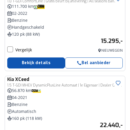
1.0 T-GDi ComfortLine | Gratis beurt bij aflevering | All seasons banden | Apple Carplay | Android Auto | Achteruitrijcamera | Climate control | Stoelverwarming | Stuurverwarming |
111.700 km
02-2022
Benzine
Handgeschakeld
120 pk (88 kW)
15.295,-
Vergelijk
NIEUWEGEIN
Bekijk details
Bel aanbieder
Kia
XCeed
1.5 T-GDI MHEV DynamicPlusLine Automaat | 1e Eigenaar | Dealer Onderhouden | Camera | Stoel- & Stuurverwarming | Trekhaak | 2-Zone Climate Control | Navigatie | Fabrieksgarantie t/m 02-04-2028 +3x 1 jaar* | NAP
56.870 km
04-2021
Benzine
Automatisch
160 pk (118 kW)
22.440,-