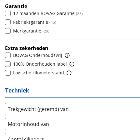
Daihatsu
8+
(
18
)
Garantie
(
0
)
6
(
0
)
12 maanden BOVAG Garantie
(
83
)
Daimler
(
2
)
7
(
0
)
Fabrieksgarantie
(
45
)
DFSK
(
1
)
8
(
0
)
Merkgarantie
(
29
)
Dodge
(
35
)
9
(
0
)
Dongfeng
(
0
)
10+
(
0
)
Extra zekerheden
Donkervoort
(
1
)
BOVAG Onderhoudsvrij
DS
(
170
)
100% Onderhouden label
Estrima
(
0
)
Logische kilometerstand
Etalian
(
0
)
Farizon
(
0
)
Techniek
Ferrari
(
13
)
Fiat
(
1250
)
Trekgewicht (geremd) van
Ford
(
4040
)
Ford USA
(
2
)
Motorinhoud van
Geely
(
0
)
Genesis
(
0
)
Aantal cilinders