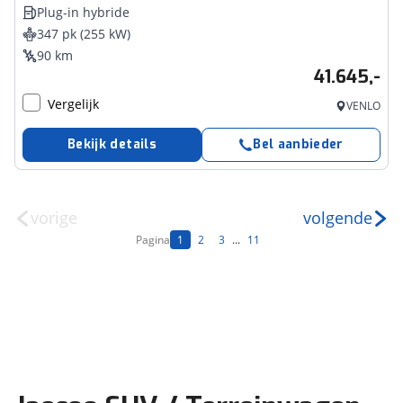
Plug-in hybride
347 pk (255 kW)
90 km
41.645,-
Vergelijk
VENLO
Bekijk details
Bel aanbieder
vorige
volgende
Pagina
1
2
3
...
11