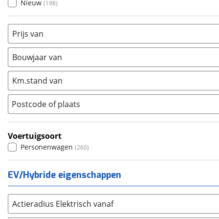
Nieuw
(
198
)
Mazda
(
1778
)
Mercedes-Benz
(
1839
)
Prijs van
Mini
(
845
)
Nissan
(
2069
)
Bouwjaar van
Opel
(
2597
)
Km.stand van
Peugeot
(
3357
)
Renault
(
3932
)
Postcode of plaats
Seat
(
928
)
SKODA
(
1929
)
Voertuigsoort
Suzuki
(
1263
)
Personenwagen
(
260
)
Toyota
(
3942
)
Volkswagen
(
4293
)
EV/Hybride eigenschappen
Volvo
(
4344
)
Alle merken
Abarth
(
9
)
Actieradius Elektrisch vanaf
Aiways
(
16
)