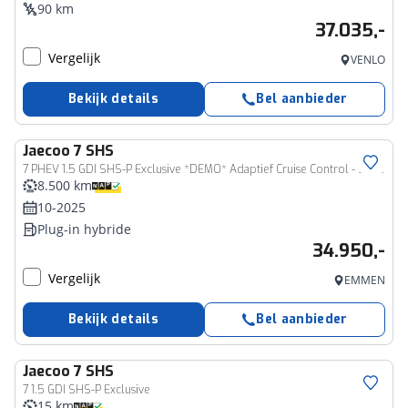
90 km
37.035,-
Vergelijk
VENLO
Bekijk details
Bel aanbieder
Jaecoo
7 SHS
7 PHEV 1.5 GDI SHS-P Exclusive *DEMO* Adaptief Cruise Control - Stoel/Stuurverwarming - Navigatie - Apple/Android Carplay - Fabrieksgarantie tot 10-2032
8.500 km
10-2025
Plug-in hybride
34.950,-
Vergelijk
EMMEN
Bekijk details
Bel aanbieder
Jaecoo
7 SHS
7 1.5 GDI SHS-P Exclusive
15 km