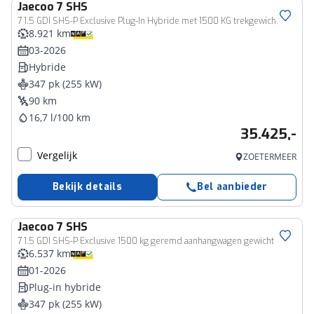
Jaecoo
7 SHS
7 1.5 GDI SHS-P Exclusive Plug-In Hybride met 1500 KG trekgewicht, 1200 KM RANGE Navigatie, Elektrische achterklep, Luxe lederen bekleding en 7 jaar garantie, Direct leverbaar
8.921 km
03-2026
Hybride
347 pk (255 kW)
90 km
16,7 l/100 km
35.425,-
Vergelijk
ZOETERMEER
Bekijk details
Bel aanbieder
Jaecoo
7 SHS
7 1.5 GDI SHS-P Exclusive 1500 kg geremd aanhangwagen gewicht
6.537 km
01-2026
Plug-in hybride
347 pk (255 kW)