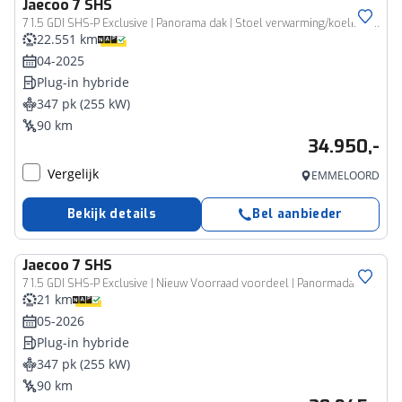
Jaecoo
7 SHS
7 1.5 GDI SHS-P Exclusive | Panorama dak | Stoel verwarming/koeling| Climate control | full options
22.551 km
04-2025
Plug-in hybride
347 pk (255 kW)
90 km
34.950,-
Vergelijk
EMMELOORD
Bekijk details
Bel aanbieder
Jaecoo
7 SHS
7 1.5 GDI SHS-P Exclusive | Nieuw Voorraad voordeel | Panormadak | Leder |
21 km
05-2026
Plug-in hybride
347 pk (255 kW)
90 km