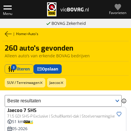
Favorieten
Menu
BOVAG Zekerheid
|
Home
>
Auto's
260 auto's gevonden
Alleen auto’s van erkende BOVAG bedrijven
2
Filteren
Opslaan
SUV / Terreinwagen
Jaecoo
Sorteer resultaten
Jaecoo
7 SHS
7 1.5 GDI SHS-P Exclusive | Schuif/kantel-dak | Stoelverwarming/ve
51 km
05-2026