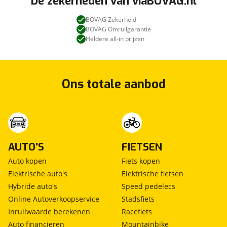
De zekerheden van viaBOVAG.nl
BOVAG Zekerheid
BOVAG Omruilgarantie
Heldere all-in prijzen
Ons totale aanbod
AUTO'S
FIETSEN
Auto kopen
Fiets kopen
Elektrische auto's
Elektrische fietsen
Hybride auto's
Speed pedelecs
Online Autoverkoopservice
Stadsfiets
Inruilwaarde berekenen
Racefiets
Auto financieren
Mountainbike