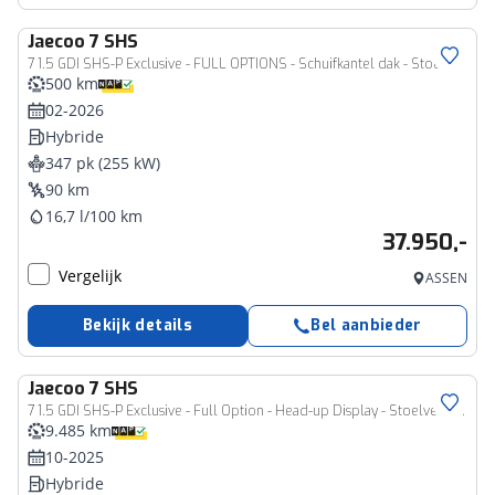
Jaecoo
7 SHS
7 1.5 GDI SHS-P Exclusive - FULL OPTIONS - Schuifkantel dak - Stoelverkoeling - Stoelverwarming - Stuurverwarming - - 7 Jaar of 150.000km Fabrieksgarantie
500 km
02-2026
Hybride
347 pk (255 kW)
90 km
16,7 l/100 km
37.950,-
Vergelijk
ASSEN
Bekijk details
Bel aanbieder
Jaecoo
7 SHS
7 1.5 GDI SHS-P Exclusive - Full Option - Head-up Display - Stoelverarming - Stoelverkoeling - AppleCarplay Android Auto - Schuif/kanteldak - - Fabrieksgarantie tot 10-2032 of 150.000km
9.485 km
10-2025
Hybride