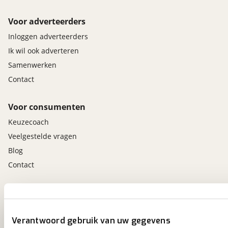
Voor adverteerders
Inloggen adverteerders
Ik wil ook adverteren
Samenwerken
Contact
Voor consumenten
Keuzecoach
Veelgestelde vragen
Blog
Contact
viaBOVAG.nl app
Altijd het meest recente aanbod bij de hand.
Verantwoord gebruik van uw gegevens
Download 'm nu.