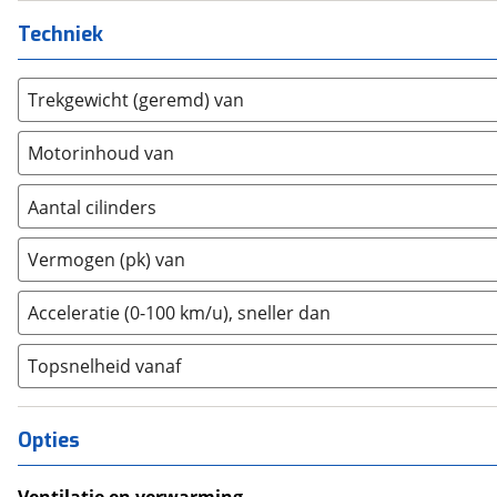
Farizon
(
0
)
Techniek
Ferrari
(
0
)
Fiat
(
528
)
Trekgewicht (geremd) van
Ford
(
4216
)
Ford USA
(
0
)
Motorinhoud van
Geely
(
125
)
Genesis
(
13
)
Aantal cilinders
GMC
(
0
)
2
(
0
)
Vermogen (pk) van
Goupil
(
0
)
3
(
0
)
Honda
(
287
)
4
(
211
)
Acceleratie (0-100 km/u), sneller dan
Hongqi
(
13
)
5
(
0
)
Hyundai
(
2385
)
Topsnelheid vanaf
6
(
0
)
Ineos
(
1
)
8
(
0
)
Infiniti
(
0
)
10+
(
0
)
Opties
Isuzu
(
0
)
Iveco
(
0
)