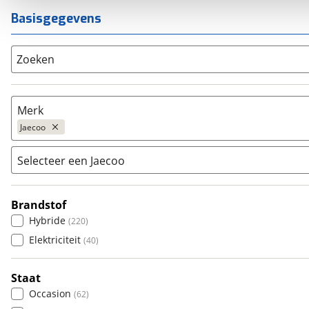
Basisgegevens
Zoeken
Merk
Jaecoo
Selecteer een Jaecoo
Populair
Audi
(
2346
)
Brandstof
5 EV
(
54
)
BMW
(
4397
)
Hybride
(
220
)
7
(
4
)
Citroën
(
1693
)
Elektriciteit
(
40
)
7 SHS
(
170
)
Fiat
(
528
)
8
(
1
)
Ford
(
4216
)
Staat
8 SHS
(
31
)
Hyundai
(
2385
)
Occasion
(
62
)
Kia
(
4884
)