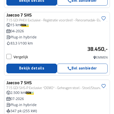
Bekijk details
Bel aanbieder
Jaecoo
7 SHS
7 1.5 GDI PHEV Exclusive - Registratie voordeel! - Panoramadak- Elektrisch verstelbare stoel(en) met geheugen - Parkeerhulp voor en achter - 1.500kg trekgewicht - 7 Jaar fabrieksgarantie
15 km
04-2026
Plug-in hybride
83,3 l/100 km
38.450,-
Vergelijk
EMMEN
Bekijk details
Bel aanbieder
Jaecoo
7 SHS
7 1.5 GDI SHS-P Exclusive *DEMO* - Geheugen stoel - Stoel/Stuurwiel verwarming - Kantel/schuifdak - 1500 KG trekgewicht - 7 Jaar fabrieksgarantie
2.500 km
07-2026
Plug-in hybride
347 pk (255 kW)