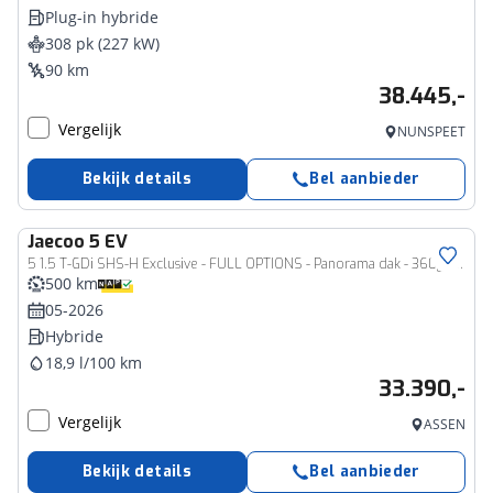
Plug-in hybride
308 pk (227 kW)
90 km
38.445,-
Vergelijk
NUNSPEET
Bekijk details
Bel aanbieder
Jaecoo
5 EV
5 1.5 T-GDi SHS-H Exclusive - FULL OPTIONS - Panorama dak - 360gr camera - Stoelverkoeling/verwarming - Stuurwielverwarming - Apple Carplay - Android Auto - 7 Jaar fabrieksgarantie - of 150.000km - 1000+ KM Rijbereik!
500 km
05-2026
Hybride
18,9 l/100 km
33.390,-
Vergelijk
ASSEN
Bekijk details
Bel aanbieder