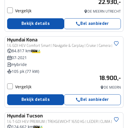
22.930,-
Vergelijk
DE MEERN UTRECHT
Bekijk details
Bel aanbieder
Hyundai
Kona
1.6 GDI HEV Comfort Smart | Navigatie & Carplay | Cruise | Camera | Premium Audio |
84.817 km
07-2021
Hybride
105 pk (77 kW)
18.900,-
Vergelijk
DE MEERN
Bekijk details
Bel aanbieder
Hyundai
Tucson
1.6 T-GDI HEV PREMIUM | TREKGEWICHT 1650 KG | LEDER | CLIMA | CRUISE | 360 CAMERA | NAVI | 19'' LM VELGEN | STOEL- & STUURVERWARMING | PRIVACY GLASS |
124.662 km