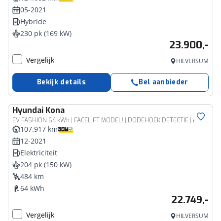
05-2021
Hybride
230 pk (169 kW)
23.900,-
Vergelijk
HILVERSUM
Bekijk details
Bel aanbieder
Hyundai
Kona
EV FASHION 64 kWh | FACELIFT MODEL! | DODEHOEK DETECTIE | PDC | 3 FASE | WARMTEPOMP | CAMERA | CLIMA | CRUISE ADAPT. | NAVI | PRIVACY GLASS | DAKRAILING | APPLE CAR PLAY & ADROID AUTO |
107.917 km
12-2021
Elektriciteit
204 pk (150 kW)
484 km
64 kWh
22.749,-
Vergelijk
HILVERSUM