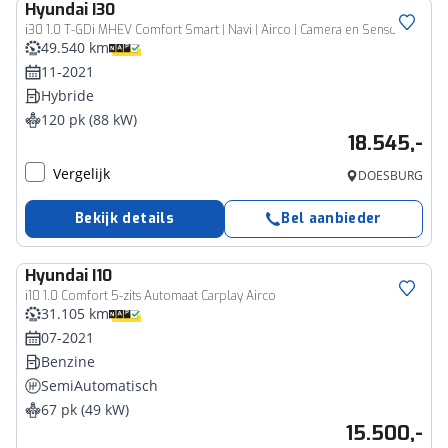
Hyundai
I30
i30 1.0 T-GDi MHEV Comfort Smart | Navi | Airco | Camera en Sensoren
49.540 km
11-2021
Hybride
120 pk (88 kW)
18.545,-
Vergelijk
DOESBURG
Bekijk details
Bel aanbieder
Hyundai
I10
i10 1.0 Comfort 5-zits Automaat Carplay Airco
31.105 km
07-2021
Benzine
SemiAutomatisch
67 pk (49 kW)
15.500,-