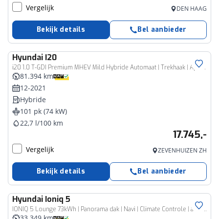
Vergelijk
DEN HAAG
Bekijk details
Bel aanbieder
Hyundai
I20
i20 1.0 T-GDI Premium MHEV Mild Hybride Automaat | Trekhaak | Apple Carplay/Android | Cruise control adapt | Navi | Led
81.394 km
12-2021
Hybride
101 pk (74 kW)
22,7 l/100 km
17.745,-
Vergelijk
ZEVENHUIZEN ZH
Bekijk details
Bel aanbieder
Hyundai
Ioniq 5
IONIQ 5 Lounge 73kWh | Panorama dak | Navi | Climate Controle | afneembare Trekhaak |
33.349 km