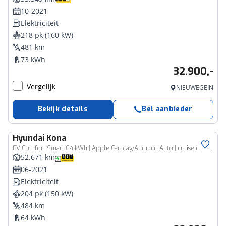
10-2021
Elektriciteit
218 pk (160 kW)
481 km
73 kWh
32.900,-
Vergelijk
NIEUWEGEIN
Bekijk details
Bel aanbieder
Hyundai
Kona
EV Comfort Smart 64 kWh | Apple Carplay/Android Auto | cruise control adaptief met Stop&Go | navigatiesysteem full map | Stoelverwarming | warmtepomp |
52.671 km
06-2021
Elektriciteit
204 pk (150 kW)
484 km
64 kWh