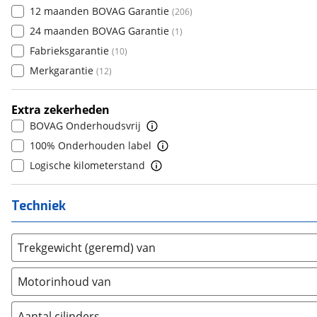
Daimler
12 maanden BOVAG Garantie
(
0
)
(
206
)
7
(
5
)
DFSK
24 maanden BOVAG Garantie
(
0
)
(
1
)
8
(
0
)
Dodge
Fabrieksgarantie
(
5
)
(
10
)
9
(
0
)
Dongfeng
Merkgarantie
(
0
)
(
12
)
10+
(
0
)
Donkervoort
(
0
)
Extra zekerheden
DS
(
36
)
BOVAG Onderhoudsvrij
Estrima
(
0
)
100% Onderhouden label
Etalian
(
0
)
Logische kilometerstand
Farizon
(
0
)
Ferrari
(
3
)
Techniek
Fiat
(
185
)
Ford
(
860
)
Trekgewicht (geremd) van
Ford USA
(
1
)
Geely
(
0
)
Motorinhoud van
Genesis
(
0
)
GMC
(
0
)
Aantal cilinders