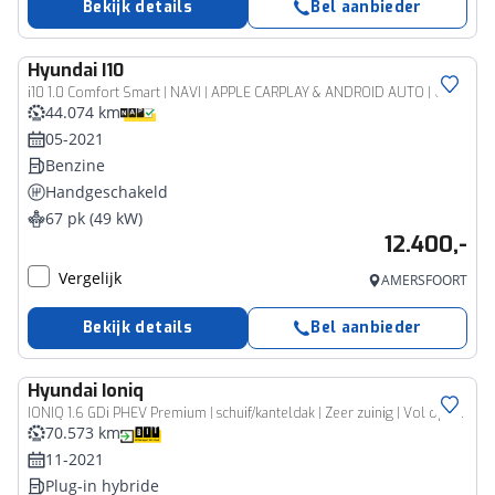
Bekijk details
Bel aanbieder
Hyundai
I10
i10 1.0 Comfort Smart | NAVI | APPLE CARPLAY & ANDROID AUTO | CAMERA | CRUISE |
44.074 km
05-2021
Benzine
Handgeschakeld
67 pk (49 kW)
12.400,-
Vergelijk
AMERSFOORT
Bekijk details
Bel aanbieder
Hyundai
Ioniq
IONIQ 1.6 GDi PHEV Premium | schuif/kanteldak | Zeer zuinig | Vol opties |
70.573 km
11-2021
Plug-in hybride