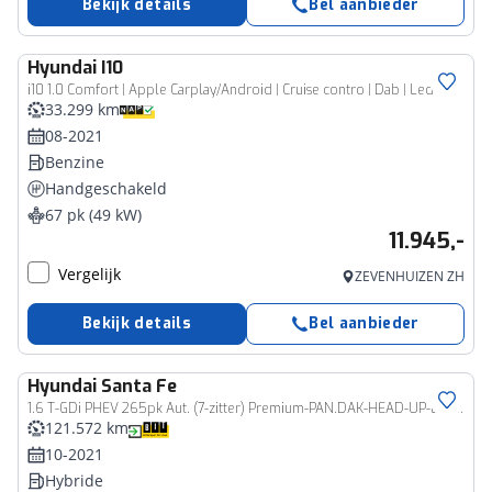
Bekijk details
Bel aanbieder
Hyundai
I10
i10 1.0 Comfort | Apple Carplay/Android | Cruise contro | Dab | Led
33.299 km
08-2021
Benzine
Handgeschakeld
67 pk (49 kW)
11.945,-
Vergelijk
ZEVENHUIZEN ZH
Bekijk details
Bel aanbieder
Hyundai
Santa Fe
1.6 T-GDi PHEV 265pk Aut. (7-zitter) Premium-PAN.DAK-HEAD-UP-LEER-BOVAG
121.572 km
10-2021
Hybride