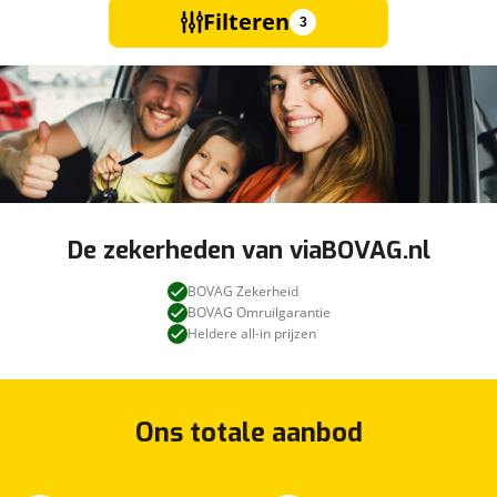
Filteren
3
De zekerheden van viaBOVAG.nl
BOVAG Zekerheid
BOVAG Omruilgarantie
Heldere all-in prijzen
Ons totale aanbod