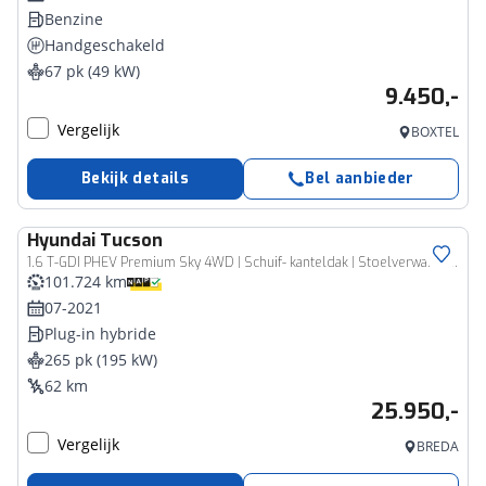
Benzine
Handgeschakeld
67 pk (49 kW)
9.450,-
Vergelijk
BOXTEL
Bekijk details
Bel aanbieder
Hyundai
Tucson
1.6 T-GDI PHEV Premium Sky 4WD | Schuif- kanteldak | Stoelverwarming | Stoelverkoeling | Leder
101.724 km
07-2021
Plug-in hybride
265 pk (195 kW)
62 km
25.950,-
Vergelijk
BREDA