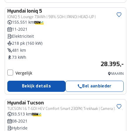
Hyundai
Ioniq 5
IONIQ 5 Lounge 73kWh | 98% SOH | PANO| HEAD-UP |
155.551 km
11-2021
Elektriciteit
218 pk (160 kW)
481 km
73 kWh
28.395,-
Vergelijk
MAARN
Bekijk details
Bel aanbieder
Hyundai
Tucson
TUCSON 1.6 T-GDI HEV Comfort Smart 230PK| Trekhaak | Camera | Apple Carplay/Android Auto | Cruise control adaptief | Keyless | Stoel+stoel verwarming
93.513 km
08-2021
Hybride