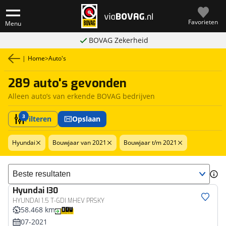
Favorieten
Menu
BOVAG Zekerheid
|
Home
>
Auto's
289 auto's gevonden
Alleen auto’s van erkende BOVAG bedrijven
3
Filteren
Opslaan
Hyundai
Bouwjaar van 2021
Bouwjaar t/m 2021
Sorteer resultaten
Hyundai
I30
HYUNDAI 1.5 T-GDI MHEV PRSKY
58.468 km
07-2021