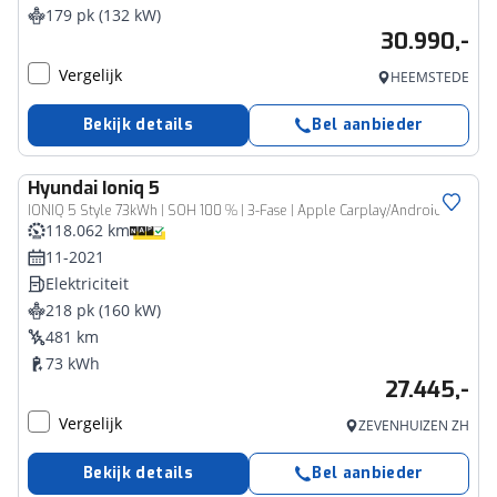
179 pk (132 kW)
30.990,-
Vergelijk
HEEMSTEDE
Bekijk details
Bel aanbieder
Hyundai
Ioniq 5
IONIQ 5 Style 73kWh | SOH 100 % | 3-Fase | Apple Carplay/Android | Camera | Cruise control ad. | Led
118.062 km
11-2021
Elektriciteit
218 pk (160 kW)
481 km
73 kWh
27.445,-
Vergelijk
ZEVENHUIZEN ZH
Bekijk details
Bel aanbieder