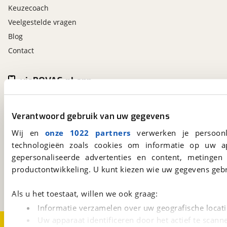
Keuzecoach
Veelgestelde vragen
Blog
Contact
viaBOVAG.nl app
Altijd het meest recente aanbod bij de hand.
Download 'm nu.
Verantwoord gebruik van uw gegevens
Wij en
onze 1022 partners
verwerken je persoonl
technologieën zoals cookies om informatie op uw a
viaBOVAG.nl
gepersonaliseerde advertenties en content, metingen
Kosterijland
15
productontwikkeling. U kunt kiezen wie uw gegevens gebr
3981 AJ
Bunnik
Een initiatief van
BOVAG
Als u het toestaat, willen we ook graag:
Informatie verzamelen over uw geografische locati
Uw apparaat identificeren door het actief te scann
Over viaBOVAG.nl
Disclaimer- en Privacyverklaring