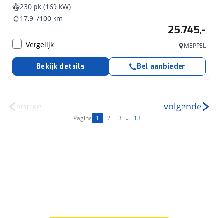
230 pk (169 kW)
17,9 l/100 km
25.745,-
Vergelijk
MEPPEL
Bekijk details
Bel aanbieder
vorige
volgende
Pagina
1
2
3
...
13