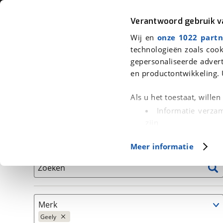
Auto
Fiets
Moto
Verantwoord gebruik 
Wij en
onze 1022 partn
<
Terug
|
Home
>
Auto's
technologieën zoals cook
gepersonaliseerde advert
We hebben 10 auto's voor je gevon
en productontwikkeling. 
Alleen auto’s van erkende BOVAG bedrijven
Als u het toestaat, wille
Informatie verzam
zijn
Uw apparaat id
Basisgegevens
Meer informatie
(fingerprinting)
Lees meer over hoe uw
Zoeken
detailgedeelte
in. U k
Cookieverklaring.
Merk
Met cookies en vergelij
Geely
Functionele cookies zorg