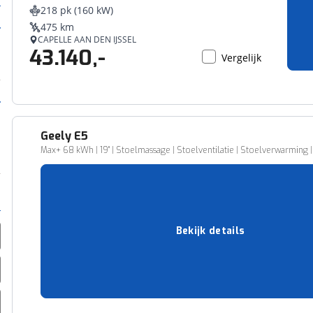
218 pk (160 kW)
475 km
CAPELLE AAN DEN IJSSEL
43.140,-
Vergelijk
Geely
E5
Max+ 68 kWh | 19" | Stoelmassage | Stoelventilatie | Stoelverwarming
12 km
08-2026
Elektriciteit
218 pk (160 kW)
Bekijk details
450 km
68 kWh
MEPPEL
39.140,-
Vergelijk