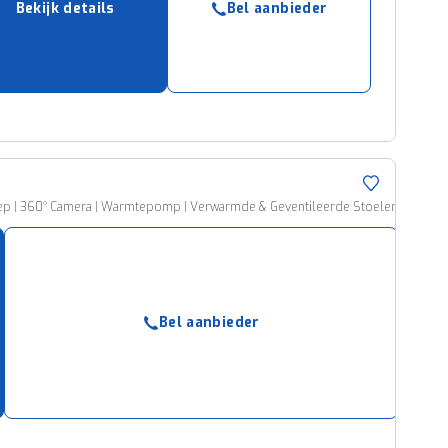
Bekijk details
Bel aanbieder
ruiken daarvoor
eme basis. Meer
lleen functionele
passen via de
rklep | 360° Camera | Warmtepomp | Verwarmde & Geventileerde Stoelen
Bel aanbieder