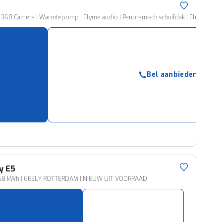
 | 360 Camera | Warmtepomp | Flyme audio | Panoramisch schuifdak | Elektrische
Bel aanbieder
y
E5
68 kWh | GEELY ROTTERDAM | NIEUW UIT VOORRAAD