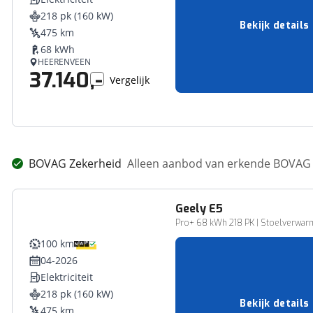
218 pk (160 kW)
Bekijk details
475 km
68 kWh
HEERENVEEN
37.140,-
Vergelijk
BOVAG Zekerheid
Alleen aanbod van erkende BOVAG 
Geely
E5
Pro+ 68 kWh 218 PK | Stoelverwar
100 km
04-2026
Elektriciteit
218 pk (160 kW)
Bekijk details
475 km