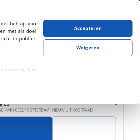
Over viaBOVAG.nl
 met behulp van
Accepteren
en met als doel
zicht in publiek
.
Geely
Grijs
E5
Weigeren
Wis alle filters
Zoekopdracht opslaan
 nauwkeurig kan
 eigenschappen
Sorteer resultaten
rkeuren in het
y
E5
trekken in de
68 kWh | GEELY ROTTERDAM | NIEUW UIT VOORRAAD
lijke ervaring.
ytische cookies