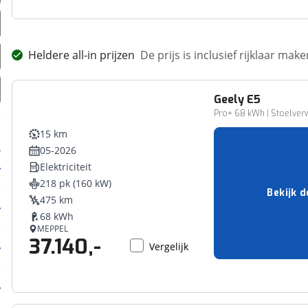
Heldere all-in prijzen
De prijs is inclusief rijklaar ma
Geely
E5
Pro+ 68 kWh | Stoelverwa
15 km
05-2026
Elektriciteit
218 pk (160 kW)
Bekijk d
475 km
68 kWh
MEPPEL
37.140,-
Vergelijk