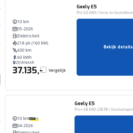
Geely
E5
Pro 60 kWh | Verw. en Geventile
10 km
05-2026
Elektriciteit
218 pk (160 kW)
Bekijk details
430 km
60 kWh
ZEVENAAR
37.135,-
Vergelijk
Geely
E5
Pro+ 68 kWh 218 PK | Stoelverwar
10 km
04-2026
Elektriciteit