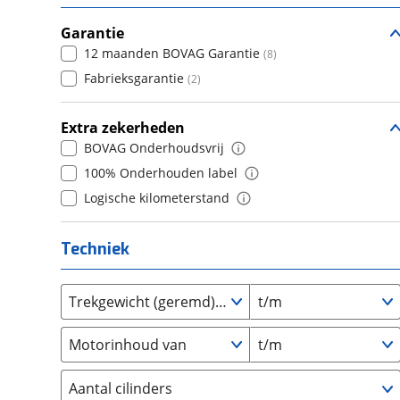
7
(
0
)
Daihatsu
5
(
6
)
(
10
)
8+
Garantie
(
0
)
Daimler
6
(
0
)
(
0
)
12 maanden BOVAG Garantie
(
8
)
DFSK
7
(
2
)
(
0
)
Fabrieksgarantie
(
2
)
Dodge
8
(
11
)
(
0
)
Dongfeng
9
(
2
)
(
0
)
Extra zekerheden
Donkervoort
10+
(
0
)
(
0
)
BOVAG Onderhoudsvrij
DS
(
273
)
100% Onderhouden label
Estrima
(
0
)
Logische kilometerstand
Etalian
(
0
)
Farizon
(
0
)
Techniek
Ferrari
(
4
)
Fiat
(
419
)
Trekgewicht (geremd) van
t/m
Ford
(
2651
)
Ford USA
(
0
)
Motorinhoud van
t/m
Geely
(
40
)
Genesis
Aantal cilinders
(
5
)