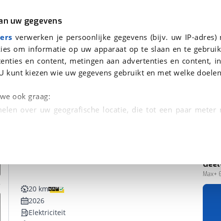
r
Kampeer
van uw gegevens
ers
verwerken je persoonlijke gegevens (bijv. uw IP-adres)
ies om informatie op uw apparaat op te slaan en te gebruik
enties en content, metingen aan advertenties en content, in
den
U kunt kiezen wie uw gegevens gebruikt en met welke doelen
n we ook graag:
elen over uw geografische locatie, die tot een paar meter
entificeren door het actief te scannen op specifieke
 persoonlijke gegevens worden verwerkt en stel uw voo
Geel
unt uw toestemming op elk moment wijzigen of in
Max+ 
20 km
2026
kbare technieken zorgen we voor een betere en meer persoon
Elektriciteit
en ervoor dat de website goed werkt. Ook gebruiken we anal