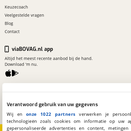
Keuzecoach
Veelgestelde vragen
Blog
Contact
viaBOVAG.nl app
Altijd het meest recente aanbod bij de hand.
Download 'm nu.
viaBOVAG.nl
Kosterijland
15
3981 AJ
Bunnik
Verantwoord gebruik van uw gegevens
Een initiatief van
BOVAG
Wij en
onze 1022 partners
verwerken je persoonl
technologieën zoals cookies om informatie op uw a
gepersonaliseerde advertenties en content, metingen
Over viaBOVAG.nl
Disclaimer- en Privacyverklaring