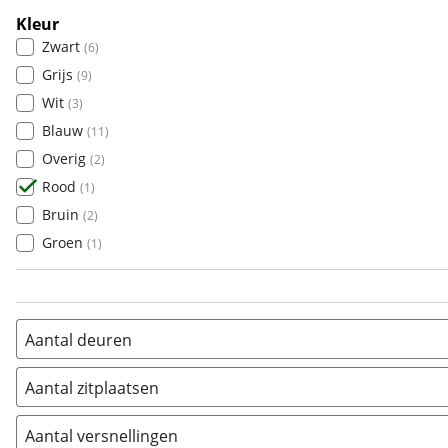
Talento
(
1
)
Benimar
Kleur
(
0
)
Tipo
(
1
)
Zwart
(
6
)
Bentley
(
0
)
Topolino
(
4
)
Grijs
(
9
)
BMW
(
145
)
Wit
(
3
)
Bold
(
1
)
Blauw
(
11
)
BYD
(
4
)
Overig
(
2
)
Cadillac
(
0
)
Rood
(
1
)
Casalini
(
0
)
Bruin
(
2
)
Changan
(
0
)
Groen
(
1
)
Chatenet
(
0
)
Chevrolet
(
6
)
Chrysler
(
0
)
Citroën
(
217
)
Aantal deuren
Cupra
(
4
)
1
(
0
)
Dacia
Aantal zitplaatsen
(
41
)
2
(
0
)
Daewoo
(
0
)
1
(
0
)
3
(
0
)
Aantal versnellingen
Daihatsu
(
2
)
2
(
0
)