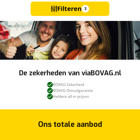
Filteren
3
De zekerheden van viaBOVAG.nl
BOVAG Zekerheid
BOVAG Omruilgarantie
Heldere all-in prijzen
Ons totale aanbod