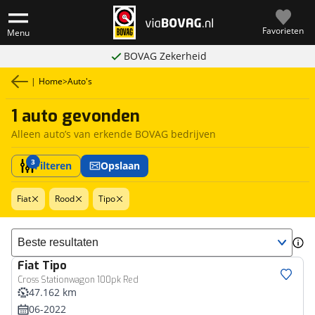
Favorieten
Menu
BOVAG Zekerheid
|
Home
>
Auto's
1 auto gevonden
Alleen auto’s van erkende BOVAG bedrijven
3
Filteren
Opslaan
Fiat
Rood
Tipo
Sorteer resultaten
Fiat
Tipo
Cross Stationwagon 100pk Red
47.162 km
06-2022