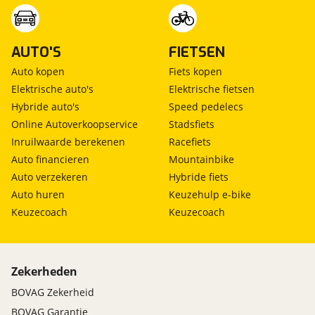
AUTO'S
FIETSEN
Auto kopen
Fiets kopen
Elektrische auto's
Elektrische fietsen
Hybride auto's
Speed pedelecs
Online Autoverkoopservice
Stadsfiets
Inruilwaarde berekenen
Racefiets
Auto financieren
Mountainbike
Auto verzekeren
Hybride fiets
Auto huren
Keuzehulp e-bike
Keuzecoach
Keuzecoach
Zekerheden
BOVAG Zekerheid
BOVAG Garantie