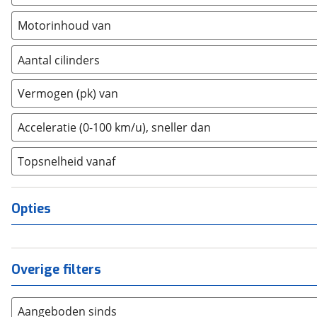
Dongfeng
(
0
)
Motorinhoud van
Donkervoort
(
0
)
DS
(
11
)
Aantal cilinders
Estrima
(
0
)
2
(
0
)
Vermogen (pk) van
Etalian
(
0
)
3
(
0
)
Farizon
(
0
)
4
(
0
)
Acceleratie (0-100 km/u), sneller dan
Ferrari
(
0
)
5
(
0
)
Fiat
(
5
)
Topsnelheid vanaf
6
(
0
)
Ford
(
7
)
8
(
0
)
Ford USA
(
0
)
10+
(
0
)
Opties
Geely
(
0
)
Genesis
(
4
)
GMC
(
0
)
Overige filters
Goupil
(
0
)
Honda
(
5
)
Aangeboden sinds
Hongqi
(
0
)