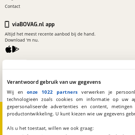
Contact
viaBOVAG.nl app
Altijd het meest recente aanbod bij de hand.
Download 'm nu.
viaBOVAG.nl
Kosterijland
15
3981 AJ
Bunnik
Verantwoord gebruik van uw gegevens
Een initiatief van
BOVAG
Wij en
onze 1022 partners
verwerken je persoonl
technologieën zoals cookies om informatie op uw a
gepersonaliseerde advertenties en content, metingen
Over viaBOVAG.nl
Disclaimer- en Privacyverklaring
productontwikkeling. U kunt kiezen wie uw gegevens gebr
Cookievoorkeuren
Vacatures
Als u het toestaat, willen we ook graag: