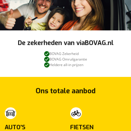
De zekerheden van viaBOVAG.nl
BOVAG Zekerheid
BOVAG Omruilgarantie
Heldere all-in prijzen
Ons totale aanbod
AUTO'S
FIETSEN