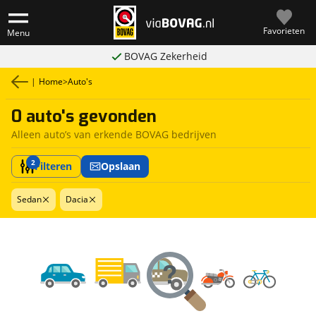
Favorieten
Menu
BOVAG Zekerheid
|
Home
>
Auto's
0 auto's gevonden
Alleen auto’s van erkende BOVAG bedrijven
2
Filteren
Opslaan
Sedan
Dacia