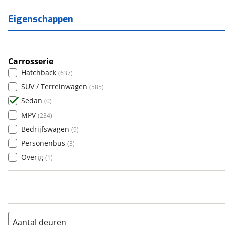
Toyota
(
46
)
Volkswagen
(
42
)
Eigenschappen
Volvo
(
140
)
Alle merken
Abarth
(
0
)
Carrosserie
Aiways
(
0
)
Hatchback
(
637
)
Aixam
(
0
)
SUV / Terreinwagen
(
585
)
Alfa Romeo
(
51
)
Sedan
(
0
)
Alpina
(
4
)
MPV
(
234
)
Alpine
(
0
)
Bedrijfswagen
(
9
)
Aston Martin
(
1
)
Personenbus
(
3
)
Audi
(
378
)
Overig
(
1
)
Austin
(
2
)
Auto Union
(
0
)
Benimar
(
0
)
Bentley
(
8
)
BMW
(
1752
)
Aantal deuren