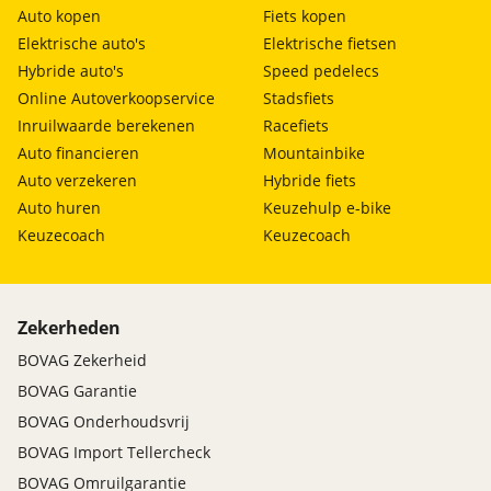
Auto kopen
Fiets kopen
Elektrische auto's
Elektrische fietsen
Hybride auto's
Speed pedelecs
Online Autoverkoopservice
Stadsfiets
Inruilwaarde berekenen
Racefiets
Auto financieren
Mountainbike
Auto verzekeren
Hybride fiets
Auto huren
Keuzehulp e-bike
Keuzecoach
Keuzecoach
Zekerheden
BOVAG Zekerheid
BOVAG Garantie
BOVAG Onderhoudsvrij
BOVAG Import Tellercheck
BOVAG Omruilgarantie