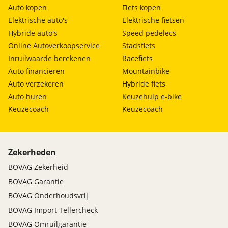
Auto kopen
Fiets kopen
Elektrische auto's
Elektrische fietsen
Hybride auto's
Speed pedelecs
Online Autoverkoopservice
Stadsfiets
Inruilwaarde berekenen
Racefiets
Auto financieren
Mountainbike
Auto verzekeren
Hybride fiets
Auto huren
Keuzehulp e-bike
Keuzecoach
Keuzecoach
Zekerheden
BOVAG Zekerheid
BOVAG Garantie
BOVAG Onderhoudsvrij
BOVAG Import Tellercheck
BOVAG Omruilgarantie