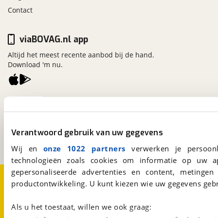
Contact
viaBOVAG.nl app
Altijd het meest recente aanbod bij de hand.
Download 'm nu.
viaBOVAG.nl
Kosterijland
15
3981 AJ
Bunnik
Verantwoord gebruik van uw gegevens
Een initiatief van
BOVAG
Wij en
onze 1022 partners
verwerken je persoonl
technologieën zoals cookies om informatie op uw a
gepersonaliseerde advertenties en content, metingen
Over viaBOVAG.nl
Disclaimer- en Privacyverklaring
productontwikkeling. U kunt kiezen wie uw gegevens gebr
Cookievoorkeuren
Vacatures
Als u het toestaat, willen we ook graag: