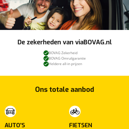
De zekerheden van viaBOVAG.nl
BOVAG Zekerheid
BOVAG Omruilgarantie
Heldere all-in prijzen
Ons totale aanbod
AUTO'S
FIETSEN