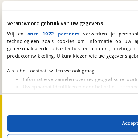
viaBOVAG.nl app
Verantwoord gebruik van uw gegevens
Altijd het meest recente aanbod bij de hand.
Download 'm nu.
Wij en
onze 1022 partners
verwerken je persoonl
technologieën zoals cookies om informatie op uw a
gepersonaliseerde advertenties en content, metingen
productontwikkeling. U kunt kiezen wie uw gegevens gebr
viaBOVAG.nl
Kosterijland
15
3981 AJ
Bunnik
Als u het toestaat, willen we ook graag:
Een initiatief van
Informatie verzamelen over uw geografische locati
BOVAG
Uw apparaat identificeren door het actief te scann
Lees meer over hoe uw persoonlijke gegevens worden ve
Over viaBOVAG.nl
Disclaimer- en Privacyverklaring
U kunt uw toestemming op elk moment wijzigen of intrekk
Cookievoorkeuren
Vacatures
Met cookies en vergelijkbare technieken zorgen we voor 
Accep
cookies zorgen ervoor dat de website goed werkt. Ook g
verbeteren. We tonen je graag relevante advertenties e