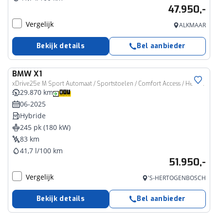
47.950,-
Vergelijk
ALKMAAR
Bekijk details
Bel aanbieder
BMW
X1
xDrive25e M Sport Automaat / Sportstoelen / Comfort Access / Head-Up / Adaptieve LED / Stoelverwarming / Parking Assistant Professional
29.870 km
06-2025
Hybride
245 pk (180 kW)
83 km
41,7 l/100 km
51.950,-
Vergelijk
'S-HERTOGENBOSCH
Bekijk details
Bel aanbieder