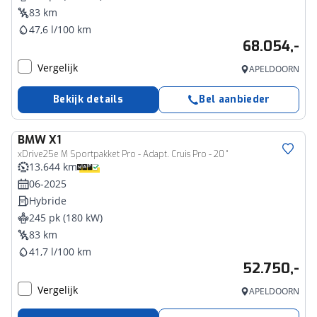
83 km
47,6 l/100 km
68.054,-
Vergelijk
APELDOORN
Bekijk details
Bel aanbieder
BMW
X1
xDrive25e M Sportpakket Pro - Adapt. Cruis Pro - 20 "
13.644 km
06-2025
Hybride
245 pk (180 kW)
83 km
41,7 l/100 km
52.750,-
Vergelijk
APELDOORN