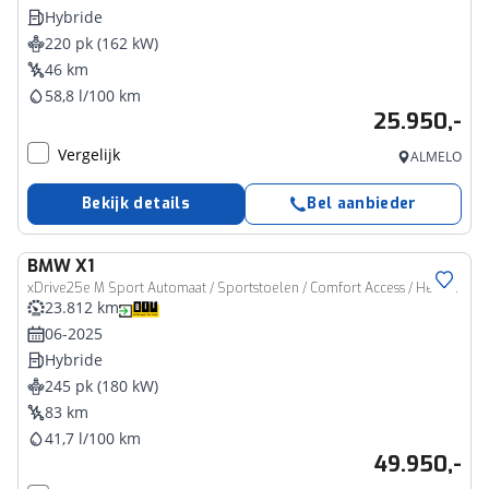
Hybride
220 pk (162 kW)
46 km
58,8 l/100 km
25.950,-
Vergelijk
ALMELO
Bekijk details
Bel aanbieder
BMW
X1
xDrive25e M Sport Automaat / Sportstoelen / Comfort Access / Head-Up / Adaptieve LED / Stoelverwarming / Parking Assistant Professional
23.812 km
06-2025
Hybride
245 pk (180 kW)
83 km
41,7 l/100 km
49.950,-