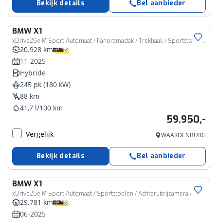
Bekijk details
Bel aanbieder
BMW
X1
xDrive25e M Sport Automaat / Panoramadak / Trekhaak / Sportstoelen / Parking Assistant Professional / M Adaptief onderstel / Head-Up / Comfort Access
20.928 km
11-2025
Hybride
245 pk (180 kW)
88 km
41,7 l/100 km
59.950,-
Vergelijk
WAARDENBURG
Bekijk details
Bel aanbieder
BMW
X1
xDrive25e M Sport Automaat / Sportstoelen / Achteruitrijcamera / Stoelverwarming / Getint glas
29.781 km
06-2025