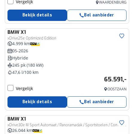
Vergelijk
WAARDENBURG
Bekijk details
Bel aanbieder
BMW
X1
xDrive25e Optimized Edition
4.999 km
05-2026
Hybride
245 pk (180 kW)
47,6 l/100 km
65.591,-
Vergelijk
OOSTZAAN
Bekijk details
Bel aanbieder
BMW
X1
xDrive30e M Sport Automaat / Panoramadak / Sportstoelen / Comfort Access / Head-Up / Harman-Kardon / Getint glas
26.044 km