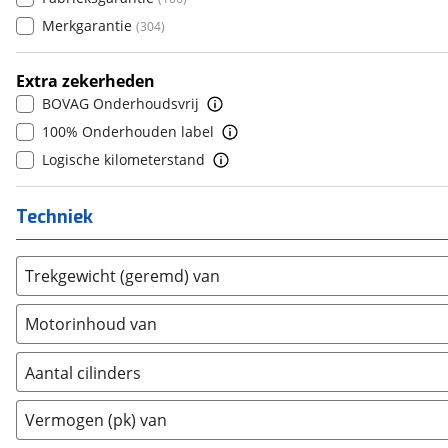
8
(
0
)
Donkervoort
(
0
)
Merkgarantie
(
304
)
9
(
0
)
DS
(
225
)
10+
(
0
)
Estrima
(
0
)
Extra zekerheden
Etalian
BOVAG Onderhoudsvrij
(
0
)
Farizon
100% Onderhouden label
(
0
)
Ferrari
Logische kilometerstand
(
2
)
Fiat
(
468
)
Techniek
Ford
(
2629
)
Ford USA
(
0
)
Geely
(
84
)
Trekgewicht (geremd) van
Genesis
(
0
)
Motorinhoud van
GMC
(
0
)
Goupil
(
0
)
Aantal cilinders
Honda
(
368
)
2
(
0
)
Hongqi
(
0
)
Vermogen (pk) van
3
(
685
)
Hummer
(
0
)