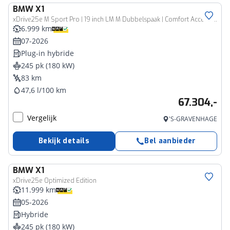
BMW
X1
xDrive25e M Sport Pro | 19 inch LM M Dubbelspaak | Comfort Access | Elektrisch verwarmde voorstoelen
6.999 km
07-2026
Plug-in hybride
245 pk (180 kW)
83 km
47,6 l/100 km
67.304,-
Vergelijk
'S-GRAVENHAGE
Bekijk details
Bel aanbieder
BMW
X1
xDrive25e Optimized Edition
11.999 km
05-2026
Hybride
245 pk (180 kW)