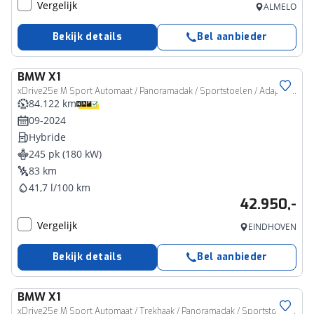
Vergelijk
ALMELO
Bekijk details
Bel aanbieder
BMW
X1
xDrive25e M Sport Automaat / Panoramadak / Sportstoelen / Adaptieve LED / Head-Up / Comfort Access / Parking assistant plus
84.122 km
09-2024
Hybride
245 pk (180 kW)
83 km
41,7 l/100 km
42.950,-
Vergelijk
EINDHOVEN
Bekijk details
Bel aanbieder
BMW
X1
xDrive25e M Sport Automaat / Trekhaak / Panoramadak / Sportstoelen / Comfort Access / Adaptieve LED / Stoelverwarming / Getint glas