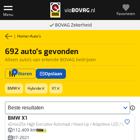
Favorieten
Menu
BOVAG Zekerheid
|
Home
>
Auto's
692 auto's gevonden
Alleen auto’s van erkende BOVAG bedrijven
3
Filteren
Opslaan
BMW
Hybride
X1
Sorteer resultaten
BMW
X1
xDrive25e High Executive Automaat / Head-Up / Adaptieve LED / Stoelverwarming / Cruise Control
112.409 km
07-2021