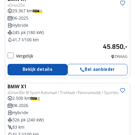
xDrive25e
29.367 km
06-2025
Hybride
245 pk (180 kW)
41,7 l/100 km
45.850,-
Vergelijk
ZWAAG
Bekijk details
Bel aanbieder
BMW
X1
xDrive30e M Sport Automaat / Trekhaak / Panoramadak / Sportstoelen / Comfort Access / Adaptieve LED / Head-Up / Harman Kardon
2.500 km
08-2026
Hybride
326 pk (240 kW)
83 km
41,7 l/100 km