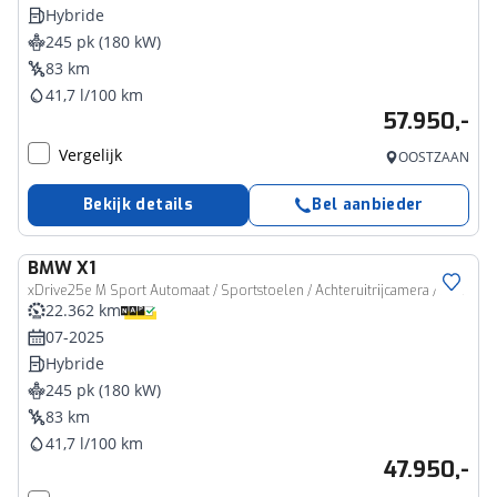
Hybride
245 pk (180 kW)
83 km
41,7 l/100 km
57.950,-
Vergelijk
OOSTZAAN
Bekijk details
Bel aanbieder
BMW
X1
xDrive25e M Sport Automaat / Sportstoelen / Achteruitrijcamera / M Adaptief onderstel / Stoelverwarming / Parking Assistant
22.362 km
07-2025
Hybride
245 pk (180 kW)
83 km
41,7 l/100 km
47.950,-