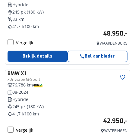
Hybride
245 pk (180 kW)
83 km
41,7 l/100 km
48.950,-
Vergelijk
WAARDENBURG
Bekijk details
Bel aanbieder
BMW
X1
xDrive25e M-Sport
76.786 km
08-2024
Hybride
245 pk (180 kW)
41,7 l/100 km
42.950,-
Vergelijk
WATERINGEN