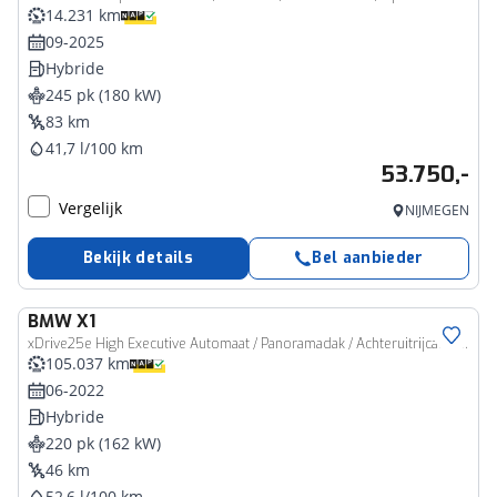
14.231 km
09-2025
Hybride
245 pk (180 kW)
83 km
41,7 l/100 km
53.750,-
Vergelijk
NIJMEGEN
Bekijk details
Bel aanbieder
BMW
X1
xDrive25e High Executive Automaat / Panoramadak / Achteruitrijcamera / Comfort Access / LED / Head-Up / Stoelverwarming
105.037 km
06-2022
Hybride
220 pk (162 kW)
46 km
52,6 l/100 km