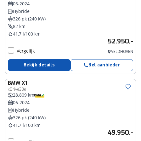
06-2024
Hybride
326 pk (240 kW)
82 km
41,7 l/100 km
52.950,-
Vergelijk
VELDHOVEN
Bekijk details
Bel aanbieder
BMW
X1
xDrive30e
28.809 km
06-2024
Hybride
326 pk (240 kW)
41,7 l/100 km
49.950,-