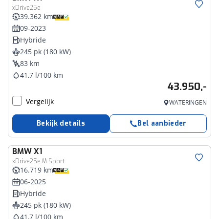
xDrive25e
39.362 km
09-2023
Hybride
245 pk (180 kW)
83 km
41,7 l/100 km
43.950,-
Vergelijk
WATERINGEN
Bekijk details
Bel aanbieder
BMW
X1
xDrive25e M Sport
16.719 km
06-2025
Hybride
245 pk (180 kW)
41,7 l/100 km