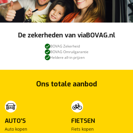
De zekerheden van viaBOVAG.nl
BOVAG Zekerheid
BOVAG Omruilgarantie
Heldere all-in prijzen
Ons totale aanbod
AUTO'S
FIETSEN
Auto kopen
Fiets kopen