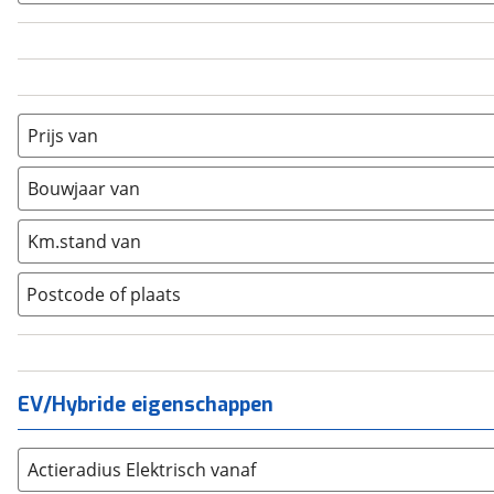
Audi
(
2357
)
BMW
(
4401
)
Citroën
1 Serie
(
1703
)
(
0
)
Fiat
2 Serie
(
524
)
(
0
)
Ford
2 Serie Active Tourer
(
4213
)
(
0
)
Prijs van
Hyundai
2 Serie Gran Coupé
(
2386
)
(
0
)
Bouwjaar van
Kia
2-serie Gran Tourer
(
4883
)
(
0
)
Mazda
3 Serie
(
1782
)
(
0
)
Km.stand van
Mercedes-Benz
3-Serie (e90)
(
1845
)
(
0
)
Mini
3-Serie (g20)
(
839
)
(
0
)
Postcode of plaats
Nissan
4 Serie
(
2074
)
(
0
)
Opel
4 Serie Cabrio
(
2587
)
(
0
)
Peugeot
5 Serie
(
3368
)
(
0
)
EV/Hybride eigenschappen
Renault
501-6
(
3935
)
(
0
)
Seat
6 Serie
(
927
)
(
0
)
SKODA
Actieradius Elektrisch vanaf
7 Serie
(
1907
)
(
0
)