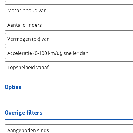
Dodge
(
0
)
Motorinhoud van
Dongfeng
(
0
)
Donkervoort
(
0
)
Aantal cilinders
DS
(
316
)
2
(
0
)
Vermogen (pk) van
Estrima
(
0
)
3
(
0
)
Etalian
(
0
)
4
(
0
)
Acceleratie (0-100 km/u), sneller dan
Farizon
(
0
)
5
(
0
)
Ferrari
(
0
)
Topsnelheid vanaf
6
(
0
)
Fiat
(
524
)
8
(
0
)
Ford
(
4213
)
10+
(
0
)
Opties
Ford USA
(
0
)
Geely
(
125
)
Genesis
(
13
)
Overige filters
GMC
(
0
)
Goupil
(
0
)
Aangeboden sinds
Honda
(
290
)