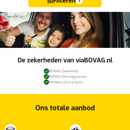
Filteren
3
De zekerheden van viaBOVAG.nl
BOVAG Zekerheid
BOVAG Omruilgarantie
Heldere all-in prijzen
Ons totale aanbod