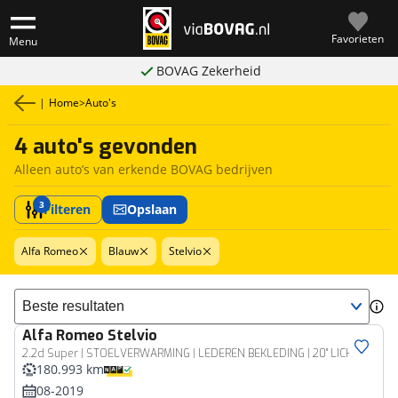
Favorieten
Menu
BOVAG Zekerheid
|
Home
>
Auto's
4 auto's gevonden
Alleen auto’s van erkende BOVAG bedrijven
3
Filteren
Opslaan
Alfa Romeo
Blauw
Stelvio
Sorteer resultaten
Alfa Romeo
Stelvio
2.2d Super | STOELVERWARMING | LEDEREN BEKLEDING | 20" LICHTMETALEN VELGEN |
180.993 km
08-2019