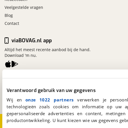
Veelgestelde vragen
Blog
Contact
viaBOVAG.nl app
Altijd het meest recente aanbod bij de hand.
Download 'm nu.
viaBOVAG.nl
Kosterijland
15
Verantwoord gebruik van uw gegevens
3981 AJ
Bunnik
Een initiatief van
Wij en
onze 1022 partners
verwerken je persoonl
BOVAG
technologieën zoals cookies om informatie op uw a
gepersonaliseerde advertenties en content, metingen
productontwikkeling. U kunt kiezen wie uw gegevens gebr
Over viaBOVAG.nl
Disclaimer- en Privacyverklaring
Cookievoorkeuren
Vacatures