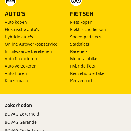
AUTO'S
FIETSEN
Auto kopen
Fiets kopen
Elektrische auto's
Elektrische fietsen
Hybride auto's
Speed pedelecs
Online Autoverkoopservice
Stadsfiets
Inruilwaarde berekenen
Racefiets
Auto financieren
Mountainbike
Auto verzekeren
Hybride fiets
Auto huren
Keuzehulp e-bike
Keuzecoach
Keuzecoach
Zekerheden
BOVAG Zekerheid
BOVAG Garantie
BOVAG Onderhoudsvrij