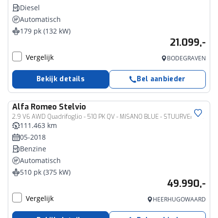
Diesel
Automatisch
179 pk (132 kW)
21.099,-
Vergelijk
BODEGRAVEN
Bekijk details
Bel aanbieder
Alfa Romeo
Stelvio
2.9 V6 AWD Quadrifoglio - 510 PK QV - MISANO BLUE - STUURVERWARMING
111.463 km
05-2018
Benzine
Automatisch
510 pk (375 kW)
49.990,-
Vergelijk
HEERHUGOWAARD