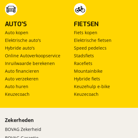
AUTO'S
FIETSEN
Auto kopen
Fiets kopen
Elektrische auto's
Elektrische fietsen
Hybride auto's
Speed pedelecs
Online Autoverkoopservice
Stadsfiets
Inruilwaarde berekenen
Racefiets
Auto financieren
Mountainbike
Auto verzekeren
Hybride fiets
Auto huren
Keuzehulp e-bike
Keuzecoach
Keuzecoach
Zekerheden
BOVAG Zekerheid
BOVAG Garantie