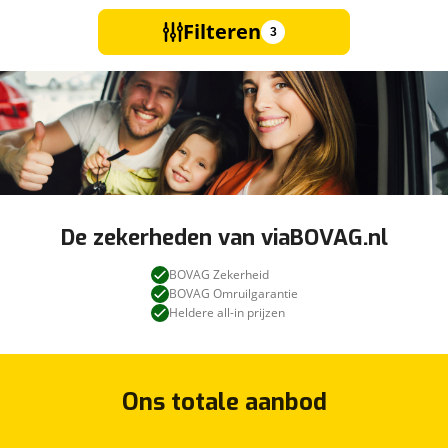
Filteren
3
De zekerheden van viaBOVAG.nl
BOVAG Zekerheid
BOVAG Omruilgarantie
Heldere all-in prijzen
Ons totale aanbod