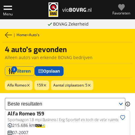
Favorieten
Menu
BOVAG Zekerheid
|
Home
>
Auto's
4 auto's gevonden
Alleen auto’s van erkende BOVAG bedrijven
3
Filteren
Opslaan
Alfa Romeo
159
Aantal zitplaatsen: 5
Sorteer resultaten
Alfa Romeo
159
Sportwagon 1.8 mpi Business | Erg Sportief en toch de vele ruimte van een station met Acc.
215.686 km
07-2007