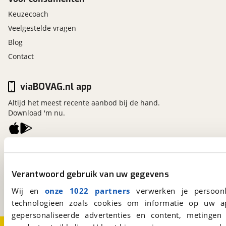
Keuzecoach
Veelgestelde vragen
Blog
Contact
viaBOVAG.nl app
Altijd het meest recente aanbod bij de hand.
Download 'm nu.
viaBOVAG.nl
Kosterijland
15
Verantwoord gebruik van uw gegevens
3981 AJ
Bunnik
Een initiatief van
Wij en
onze 1022 partners
verwerken je persoonl
BOVAG
technologieën zoals cookies om informatie op uw a
gepersonaliseerde advertenties en content, metingen