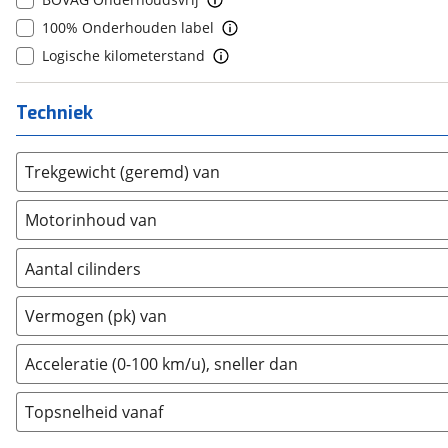
8
(
0
)
Daimler
100% Onderhouden label
(
0
)
9
(
0
)
DFSK
Logische kilometerstand
(
0
)
10+
(
0
)
Dodge
(
102
)
Techniek
Dongfeng
(
90
)
Donkervoort
(
0
)
DS
(
485
)
Trekgewicht (geremd) van
Estrima
(
0
)
Motorinhoud van
Etalian
(
0
)
Farizon
(
0
)
Aantal cilinders
Ferrari
(
0
)
2
(
0
)
Fiat
(
759
)
Vermogen (pk) van
3
(
0
)
Ford
(
6959
)
4
(
4
)
Acceleratie (0-100 km/u), sneller dan
Ford USA
(
1
)
5
(
0
)
Geely
(
128
)
Topsnelheid vanaf
6
(
0
)
Genesis
(
17
)
8
(
0
)
GMC
(
4
)