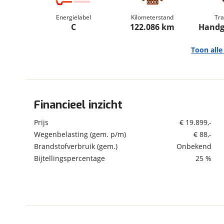
om de site continu te v
Energielabel
Kilometerstand
Tra
technologie die je gedr
C
122.086 km
Handg
weten? Bekijk onze
disc
en beperkte analytis
Toon all
voorkeurenpagina
.
Financieel inzicht
Algemeen
Merk
Alfa Romeo
Prijs
€ 19.899,-
Model
159
Wegenbelasting (gem. p/m)
€ 88,-
Brandstofverbruik (gem.)
Onbekend
Uitvoering
Sportwagon 1.750 TBI
Turbo 200 PK TI | Leder
Bijtellingspercentage
25 %
| Bose | Xenon | Cruise
| 19"
Kenteken
GXF34R
Kilometerstand
122.086 km
Bouwjaar
2-2012