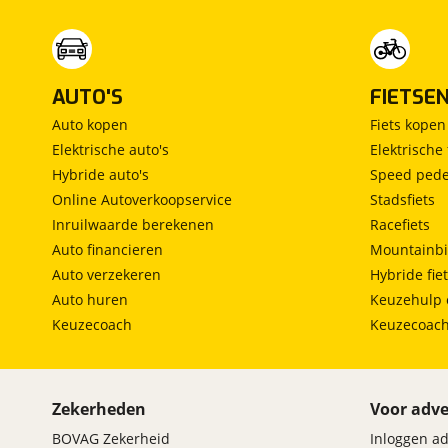
passagiersairbag
AUTO'S
FIETSE
Auto kopen
Fiets kopen
Elektrische auto's
Elektrische 
Hybride auto's
Speed pede
Online Autoverkoopservice
Stadsfiets
Inruilwaarde berekenen
Racefiets
Auto financieren
Mountainbi
Auto verzekeren
Hybride fie
Auto huren
Keuzehulp 
Keuzecoach
Keuzecoac
Zekerheden
Voor adve
BOVAG Zekerheid
Inloggen a