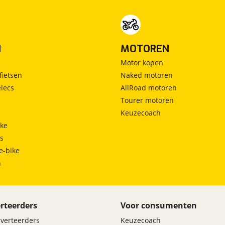
N
MOTOREN
Motor kopen
fietsen
Naked motoren
lecs
AllRoad motoren
Tourer motoren
Keuzecoach
ke
ts
e-bike
h
rteerders
Voor consumenten
dverteerders
Keuzecoach