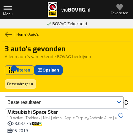
Favorieten
Menu
BOVAG Zekerheid
|
Home
>
Auto's
3 auto's gevonden
Alleen auto’s van erkende BOVAG bedrijven
1
Filteren
Opslaan
Fietsendrager
Sorteer resultaten
Mitsubishi
Space Star
1.0 Active | Trekhaak | Navi | Airco | Apple Carplay/Android Auto | All seasons | 14" LM |
28.037 km
05-2019