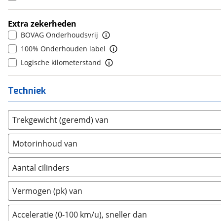
7
(
0
)
Daewoo
(
0
)
8
(
0
)
Daihatsu
(
0
)
Extra zekerheden
9
(
0
)
BOVAG Onderhoudsvrij
Daimler
(
0
)
10+
(
0
)
100% Onderhouden label
DFSK
(
0
)
Logische kilometerstand
Dodge
(
0
)
Dongfeng
(
0
)
Techniek
Donkervoort
(
0
)
DS
(
0
)
Estrima
(
0
)
Trekgewicht (geremd) van
Etalian
(
0
)
Motorinhoud van
Farizon
(
0
)
Ferrari
(
0
)
Aantal cilinders
Fiat
(
0
)
2
(
0
)
Ford
(
0
)
Vermogen (pk) van
3
(
2
)
Ford USA
(
0
)
4
(
1
)
Acceleratie (0-100 km/u), sneller dan
Geely
(
0
)