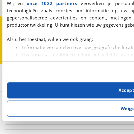
Wij en
onze 1022 partners
verwerken je persoonl
BOVAG
technologieën zoals cookies om informatie op uw a
gepersonaliseerde advertenties en content, metingen
Over viaBOVAG.nl
Disclaimer- en Privacyverklaring
productontwikkeling. U kunt kiezen wie uw gegevens gebr
Cookievoorkeuren
Vacatures
Als u het toestaat, willen we ook graag:
Informatie verzamelen over uw geografische locati
Uw apparaat identificeren door het actief te scann
Lees meer over hoe uw persoonlijke gegevens worden ve
U kunt uw toestemming op elk moment wijzigen of intrekk
1
Opslaan
Fietsendrager
Met cookies en vergelijkbare technieken zorgen we voor 
Accep
cookies zorgen ervoor dat de website goed werkt. Ook g
verbeteren. We tonen je graag relevante advertenties e
Basisgegevens
buiten onze website volgt – uiteraard op anonie
Weig
privacyverklaring
. Als je weigert, plaatsen we alleen f
Zoeken
kun je later altijd aanpassen via de
voorkeurenpagina
.