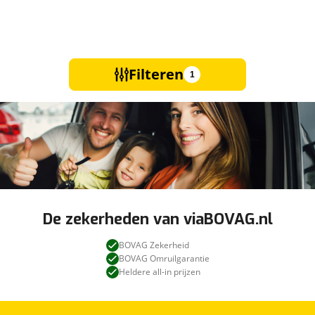
Filteren
1
De zekerheden van viaBOVAG.nl
BOVAG Zekerheid
BOVAG Omruilgarantie
Heldere all-in prijzen