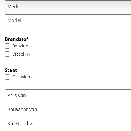
Merk
Model
Populair
Audi
(
0
)
Brandstof
BMW
(
0
)
Benzine
(
2
)
Citroën
(
0
)
Diesel
(
1
)
Fiat
(
0
)
Ford
(
0
)
Staat
Hyundai
(
1
)
Occasion
(
3
)
Kia
(
0
)
Mazda
(
0
)
Prijs van
Mercedes-Benz
(
0
)
Mini
(
0
)
Bouwjaar van
Nissan
(
0
)
Opel
(
0
)
Km.stand van
Peugeot
(
0
)