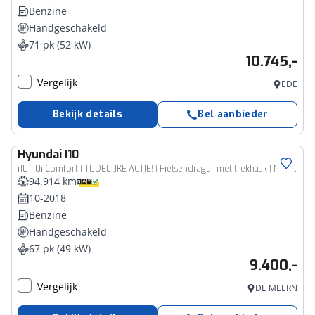
Benzine
Handgeschakeld
71 pk (52 kW)
10.745,-
Vergelijk
EDE
Bekijk details
Bel aanbieder
Hyundai
I10
i10 1.0i Comfort | TIJDELIJKE ACTIE! | Fietsendrager met trekhaak | Navigatie & Carplay | Cruise | Elektrische ramen | in hoogte verstelbare stoel |
94.914 km
10-2018
Benzine
Handgeschakeld
67 pk (49 kW)
9.400,-
Vergelijk
DE MEERN