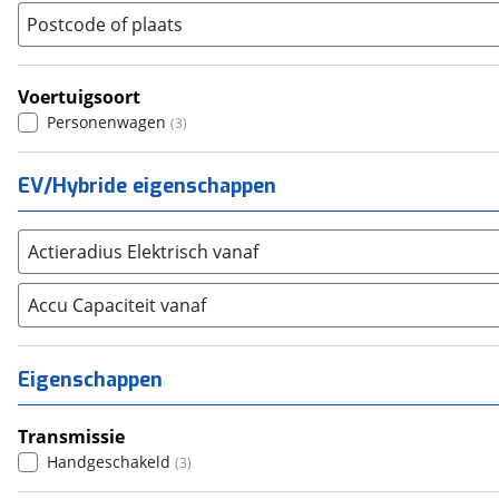
Postcode of plaats
Renault
(
1
)
Seat
(
0
)
SKODA
(
0
)
Voertuigsoort
Personenwagen
Suzuki
(
0
)
(
3
)
Toyota
(
0
)
EV/Hybride eigenschappen
Volkswagen
(
0
)
Volvo
(
0
)
Alle merken
Actieradius Elektrisch vanaf
Abarth
(
0
)
Aiways
(
0
)
Accu Capaciteit vanaf
Aixam
(
0
)
Alfa Romeo
(
0
)
Eigenschappen
Alpina
(
0
)
Alpine
(
0
)
Transmissie
Aston Martin
(
0
)
Handgeschakeld
(
3
)
Audi
(
0
)