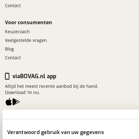
Contact
Voor consumenten
Keuzecoach
Veelgestelde vragen
Blog
Contact
viaBOVAG.nl app
Altijd het meest recente aanbod bij de hand.
Download 'm nu.
viaBOVAG.nl
Kosterijland
15
3981 AJ
Bunnik
Verantwoord gebruik van uw gegevens
Een initiatief van