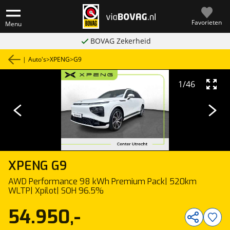
Favorieten
Menu
BOVAG Zekerheid
|
Auto's
>
XPENG
>
G9
1
/
46
XPENG
G9
AWD Performance 98 kWh Premium Pack| 520km
WLTP| Xpilot| SOH 96.5%
54.950,-