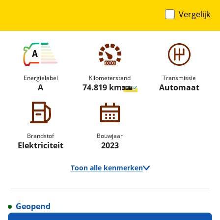
Vergelijk
A
Energielabel
Kilometerstand
Transmissie
A
74.819 km
Automaat
Brandstof
Bouwjaar
Elektriciteit
2023
Toon alle kenmerken
Geopend
Vraag een
Stel een
Ontvang gratis jouw
vraag
proefrit
!
aan!