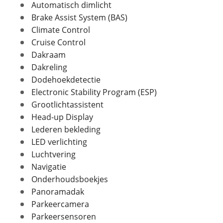
Automatisch dimlicht
Brake Assist System (BAS)
Foto's
Climate Control
Cruise Control
In- en exterieur
Klik hier om foto's te uploaden
(optioneel)
Dakraam
Aantal deuren
5
JPG, PNG (max 10 foto's)
Dakreling
Aantal zitplaatsen
7
Dodehoekdetectie
Bekleding
Leder
Jouw contactgegevens
Electronic Stability Program (ESP)
Interieurkleur
charcoal
Naam
Grootlichtassistent
Laksoort
Metallic
Head-up Display
Kleur
Grijs
Lederen bekleding
Fabriekskleur
Grijs
LED verlichting
E-mailadres
Luchtvering
Navigatie
Onderhoudsboekjes
Telefoonnummer (optioneel)
Verbruik en milieu
Panoramadak
Parkeercamera
Brandstof
Benzine
Parkeersensoren
Nevenbrandstof
Elektriciteit