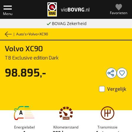
Favorieten
Menu
BOVAG Zekerheid
|
Auto's
>
Volvo
>
XC90
Volvo
XC90
1
/
42
T8 Exclusive edition Dark
98.895,-
Vergelijk
A
Energielabel
Kilometerstand
Transmissie