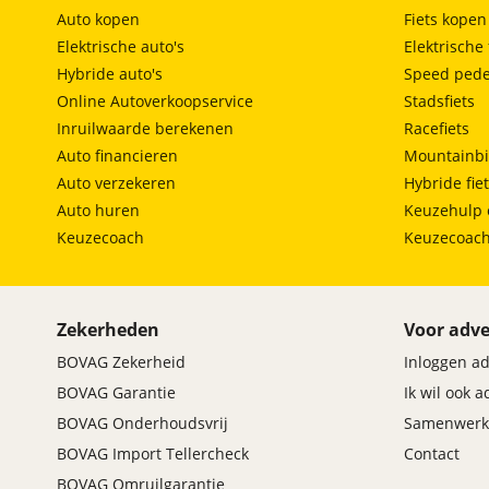
ruitensproeiers/wisserbladen verwarmbaar
Auto kopen
Fiets kopen
stuur en versnellingspook (kunst)leder
Elektrische auto's
Elektrische 
stuur multifunctioneel
Hybride auto's
Speed pede
WiFi
Online Autoverkoopservice
Stadsfiets
Inruilwaarde berekenen
Racefiets
Auto financieren
Mountainbi
Auto verzekeren
Hybride fie
Auto huren
Keuzehulp 
Keuzecoach
Keuzecoac
Zekerheden
Voor adve
BOVAG Zekerheid
Inloggen a
BOVAG Garantie
Ik wil ook 
BOVAG Onderhoudsvrij
Samenwerk
BOVAG Import Tellercheck
Contact
BOVAG Omruilgarantie