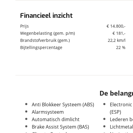
om de site continu te v
technologie die je gedr
Financieel inzicht
Algemeen
weten? Bekijk onze
disc
Merk
Volvo
Prijs
€ 14.800,-
en beperkte analytis
Model
XC60
Wegenbelasting (gem. p/m)
€ 181,-
voorkeurenpagina
.
Brandstofverbruik (gem.)
22,2 km/l
Uitvoering
D3 150pk Polar+
Bijtellingspercentage
22 %
Kenteken
K738RN
Kilometerstand
214.408 km
Bouwjaar
6-2017
Modeljaar
2016
Leeftijd
9 jaar en 2 maanden
Carrosserievorm
SUV / Terreinwagen
De belangr
Soort voertuig
Personenwagen
Anti Blokkeer Systeem (ABS)
Electronic
Nieuw of occasion
Occasion
Alarmsysteem
(ESP)
Automatisch dimlicht
Lederen b
Brake Assist System (BAS)
Lichtmeta