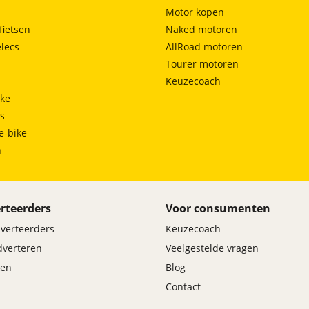
Anti doorSlip Regeling
Motor kopen
Bandenspanningscontrolesysteem
fietsen
Naked motoren
Brake Assist System
lecs
AllRoad motoren
Elektronisch Stabiliteits Programma
Tourer motoren
Hill hold functie
Keuzecoach
Side Impact Protection System
ke
ts
e-bike
h
rteerders
Voor consumenten
dverteerders
Keuzecoach
adverteren
Veelgestelde vragen
en
Blog
Contact