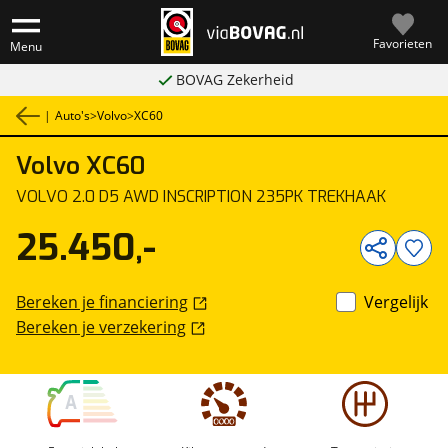
Favorieten
Menu
BOVAG Zekerheid
|
Auto's
>
Volvo
>
XC60
Volvo
XC60
1
/
15
VOLVO 2.0 D5 AWD INSCRIPTION 235PK TREKHAAK
25.450,-
Bereken je financiering
Vergelijk
Bereken je verzekering
A