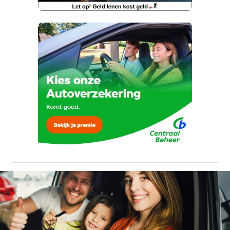
ontvangen.
Telefoonnummer (optioneel)
Kan je ons nog meer vertellen? (optioneel)
Vraag mijn proefrit aan
Ja, ik wil graag de nieuwsbrief
ontvangen.
viaBOVAG.nl verwerkt je persoonsgegevens
om je aanvraag zo goed mogelijk bij de
aanbieder te brengen. Lees hier meer over in
onze
privacyverklaring
.
Verstuur mijn vraag
Stuur mijn bevinding door
viaBOVAG.nl verwerkt je persoonsgegevens
om je aanvraag zo goed mogelijk bij de
aanbieder te brengen. Lees hier meer over in
onze
privacyverklaring
.