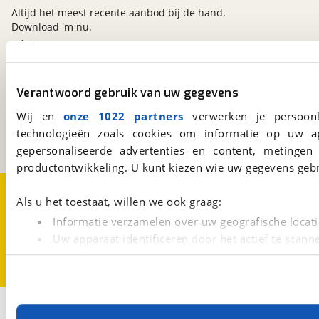
Altijd het meest recente aanbod bij de hand.
Download 'm nu.
viaBOVAG.nl
Verantwoord gebruik van uw gegevens
Kosterijland
15
3981 AJ
Bunnik
Wij en
onze 1022 partners
verwerken je persoonl
Een initiatief van
technologieën zoals cookies om informatie op uw a
BOVAG
gepersonaliseerde advertenties en content, metingen
productontwikkeling. U kunt kiezen wie uw gegevens gebr
Over viaBOVAG.nl
Disclaimer- en Privacyverklaring
Als u het toestaat, willen we ook graag:
Cookievoorkeuren
Vacatures
Informatie verzamelen over uw geografische locati
Uw apparaat identificeren door het actief te scann
Lees meer over hoe uw persoonlijke gegevens worden ve
U kunt uw toestemming op elk moment wijzigen of intrekk
Met cookies en vergelijkbare technieken zorgen we voor 