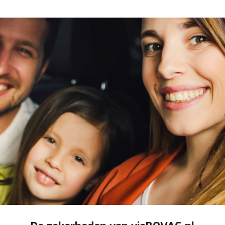
Ja
Boordcomputer
n
Cruise control
viaBOVAG -
persoo
Cruise control adaptief
veilig en
goed 
Elektrische ramen voor en achter
brengen
vertrouwd
V
Elektrisch verstelbare stoel(en) met geheugen
Lederen bekleding
viaBOVAG -
Lederen Bekleding
persoo
veilig en
Lederen interieurdelen
goed
brenge
vertrouwd
Lendesteunen (verstelbaar)
Regensensor
Sportstoelen
Sportstuur
Stoelverwarming
Stuurbekrachtiging snelheidsafhankelijk
Voorstoelen in hoogte verstelbaar
Voorstoelen verwarmd
Zonnedak
Zonnescherm