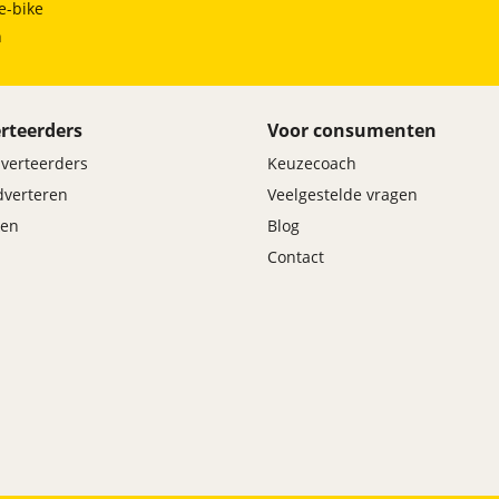
Rijstrooksensor
e-bike
Uitparkeer waarschuwing
h
Verkeersbord detectie
Vermoeidheids herkenning
rteerders
Voor consumenten
dverteerders
Keuzecoach
adverteren
Veelgestelde vragen
en
Blog
Contact