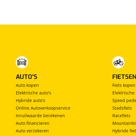
Milieu
Start/stop systeem
AUTO'S
FIETSE
Auto kopen
Fiets kopen
Elektrische auto's
Elektrische 
Hybride auto's
Speed pede
Veiligheid
Online Autoverkoopservice
Stadsfiets
Inruilwaarde berekenen
Racefiets
Achteruitrijcamera
Airbag(s) hoofd achter
Auto financieren
Mountainbi
Airbag(s) hoofd voor
Auto verzekeren
Hybride fie