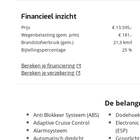
om de site continu te v
technologie die je gedr
Financieel inzicht
Algemeen
weten? Bekijk onze
disc
Merk
Volvo
Prijs
€ 13.595,-
en beperkte analytis
Model
XC60
Wegenbelasting (gem. p/m)
€ 181,-
voorkeurenpagina
.
Brandstofverbruik (gem.)
21,3 km/l
Uitvoering
2.0 D4 R-Design Panodak
Camera Leder NL Auto €
Bijtellingspercentage
25 %
1700.- rest BPM
Kenteken
JR139N
Bereken je financiering
Kilometerstand
309.340 km
Bereken je verzekering
Bouwjaar
6-2016
Modeljaar
2015
Leeftijd
10 jaar en 2 maanden
De belangr
Carrosserievorm
SUV / Terreinwagen
Soort voertuig
Personenwagen
Anti Blokkeer Systeem (ABS)
Dodehoekd
Nieuw of occasion
Occasion
Adaptive Cruise Control
Electronic
Alarmsysteem
(ESP)
Automatisch dimlicht
Grootlicht