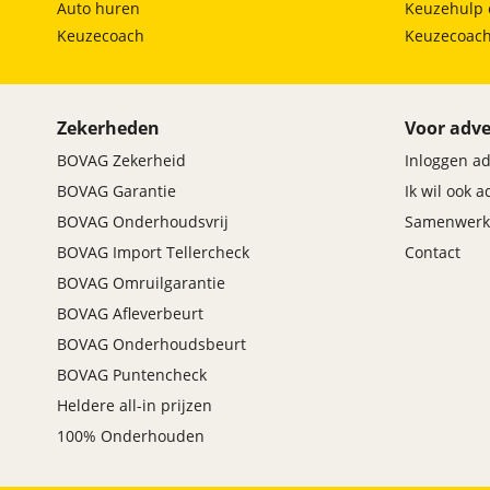
Airbag(s) side voor
Auto huren
Keuzehulp 
Airbag bestuurder
Keuzecoach
Keuzecoac
Airbag passagier
Alarm klasse 1(startblokkering)
Anti Blokkeer Systeem
Zekerheden
Voor adve
Anti doorSlip Regeling
BOVAG Zekerheid
Inloggen a
Autonomous Emergency Braking
Bandenspanningscontrolesysteem
BOVAG Garantie
Ik wil ook 
bots waarschuwing systeem
BOVAG Onderhoudsvrij
Samenwerk
Brake Assist System
BOVAG Import Tellercheck
Contact
Dodehoek assistent
BOVAG Omruilgarantie
Dode hoek detectie
BOVAG Afleverbeurt
Dodehoek detector
BOVAG Onderhoudsbeurt
Elektronisch Stabiliteits Programma
Hill hold functie
BOVAG Puntencheck
Rijstrooksensor
Heldere all-in prijzen
Side Impact Protection System
100% Onderhouden
Verkeersbord detectie
Vermoeidheids herkenning