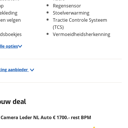
ap
Regensensor
ekleding
Stoelverwarming
In- en exterieur
len velgen
Tractie Controle Systeem
(TCS)
Aantal deuren
5
dsboekjes
Vermoeidheidsherkenning
Aantal zitplaatsen
5
Bekleding
Leder
lle opties
Interieurkleur
Zwart
Laksoort
Metallic
Infotainment
Kleur
Blauw
ting aanbieder
Fabriekskleur
Blauw metallic
Multimedia-voorbereiding
Navigatiesysteem
Radio-cd/mp3 speler
ouw deal
Volvo XC60 2.0 D4 R-Design Panodak Camera Leder NL Auto € 1700.- rest BPM
Geschiedenis
advertentie zo actueel en accuraat mogelijk te weer
 Vertrouw daarom niet alleen op deze informatie maar