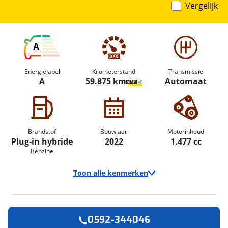
Vergelijk
A
Energielabel
Kilometerstand
Transmissie
A
59.875 km
Automaat
Brandstof
Bouwjaar
Motorinhoud
Plug-in hybride
2022
1.477 cc
Benzine
Toon alle kenmerken
0592-344046
Vraag een
Stel een
Ontvang gratis jouw
vraag
proefrit
!
aan!