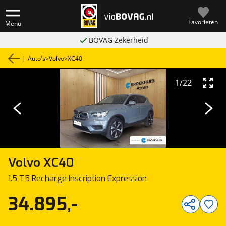
Favorieten
Menu
BOVAG Zekerheid
|
Auto's
>
Volvo
>
XC40
1
/
22
Volvo
XC40
1.5 T5 Recharge Inscription Expression
34.895,-