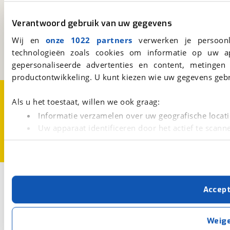
viaBOVAG.nl
Verantwoord gebruik van uw gegevens
Kosterijland
15
3981 AJ
Bunnik
Wij en
onze 1022 partners
verwerken je persoonl
Een initiatief van
technologieën zoals cookies om informatie op uw a
BOVAG
gepersonaliseerde advertenties en content, metingen
productontwikkeling. U kunt kiezen wie uw gegevens gebr
Over viaBOVAG.nl
Disclaimer- en Privacyverklaring
Als u het toestaat, willen we ook graag:
Cookievoorkeuren
Vacatures
Informatie verzamelen over uw geografische locati
Uw apparaat identificeren door het actief te scann
Lees meer over hoe uw persoonlijke gegevens worden ve
U kunt uw toestemming op elk moment wijzigen of intrekk
Met cookies en vergelijkbare technieken zorgen we voor 
Accep
cookies zorgen ervoor dat de website goed werkt. Ook g
verbeteren. We tonen je graag relevante advertenties e
buiten onze website volgt – uiteraard op anonie
Weig
privacyverklaring
. Als je weigert, plaatsen we alleen f