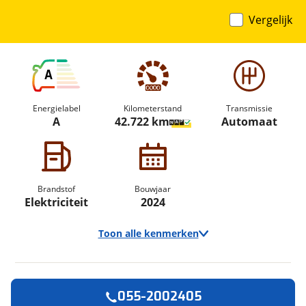
Vergelijk
A
Energielabel
Kilometerstand
Transmissie
A
42.722 km
Automaat
Brandstof
Bouwjaar
Elektriciteit
2024
Toon alle kenmerken
055-2002405
Vraag een
Stel een
Ontvang gratis jouw
vraag
proefrit
!
aan!