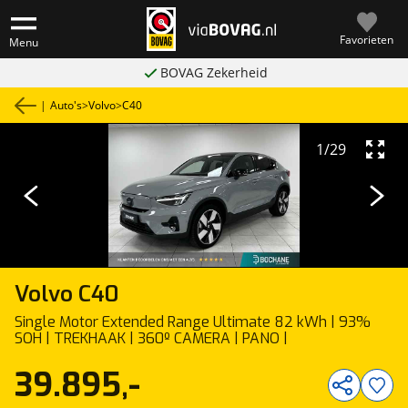
Favorieten
Menu
BOVAG Zekerheid
|
Auto's
>
Volvo
>
C40
1
/
29
Volvo
C40
Single Motor Extended Range Ultimate 82 kWh | 93%
SOH | TREKHAAK | 360º CAMERA | PANO |
39.895,-