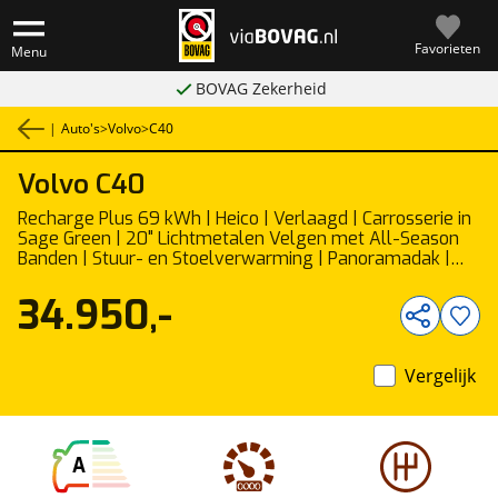
Favorieten
Menu
BOVAG Zekerheid
|
Auto's
>
Volvo
>
C40
Volvo
C40
1
/
22
Recharge Plus 69 kWh | Heico | Verlaagd | Carrosserie in
Sage Green | 20" Lichtmetalen Velgen met All-Season
Banden | Stuur- en Stoelverwarming | Panoramadak |
Google Infotainment | Apple Carplay | Standkachel |
Harman Kardon | 360 Graden Camera
34.950,-
Vergelijk
A