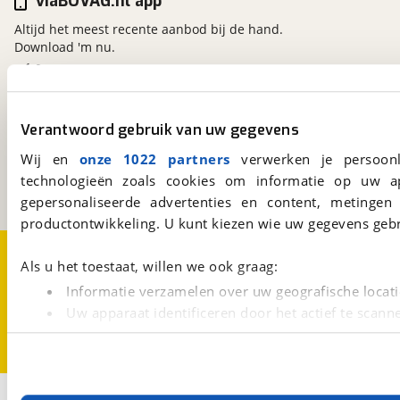
viaBOVAG.nl app
Altijd het meest recente aanbod bij de hand.
Download 'm nu.
viaBOVAG.nl
Verantwoord gebruik van uw gegevens
Kosterijland
15
3981 AJ
Bunnik
Wij en
onze 1022 partners
verwerken je persoonl
Een initiatief van
technologieën zoals cookies om informatie op uw a
BOVAG
gepersonaliseerde advertenties en content, metingen
productontwikkeling. U kunt kiezen wie uw gegevens gebr
Over viaBOVAG.nl
Disclaimer- en Privacyverklaring
Als u het toestaat, willen we ook graag:
Cookievoorkeuren
Vacatures
Informatie verzamelen over uw geografische locati
Uw apparaat identificeren door het actief te scann
Lees meer over hoe uw persoonlijke gegevens worden ve
U kunt uw toestemming op elk moment wijzigen of intrekk