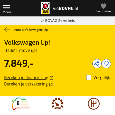
Favorieten
Menu
BOVAG Zekerheid
|
Auto's
>
Volkswagen
>
Up!
Volkswagen
Up!
1
/
33
1.0 BMT move up!
7.849,-
Bereken je financiering
Vergelijk
Bereken je verzekering
B