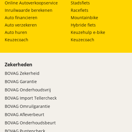
Online Autoverkoopservice
Stadsfiets
(12 maanden); BOVAG 40-Puntencheck; BOVAG
Inruilwaarde berekenen
Racefiets
Afleverbeurt; Nieuwe APK
Auto financieren
Mountainbike
Auto verzekeren
Hybride fiets
Auto huren
Keuzehulp e-bike
Keuzecoach
Keuzecoach
Zekerheden
BOVAG Zekerheid
BOVAG Garantie
BOVAG Onderhoudsvrij
BOVAG Import Tellercheck
BOVAG Omruilgarantie
BOVAG Afleverbeurt
BOVAG Onderhoudsbeurt
BOVAG Puntencheck