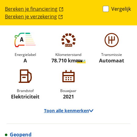
Bereken je financiering
Vergelijk
Bereken je verzekering
A
Energielabel
Kilometerstand
Transmissie
A
78.710 km
Automaat
Brandstof
Bouwjaar
Elektriciteit
2021
Toon alle kenmerken
Geopend