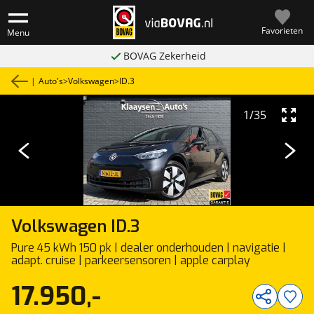
Favorieten
Menu
BOVAG Zekerheid
|
Auto's
>
Volkswagen
>
ID.3
1
/
35
Volkswagen
ID.3
Pure 45 kWh 150 pk | dealer onderhouden | navigatie |
adapt. cruise | parkeersensoren | apple carplay
17.950,-