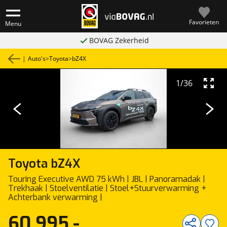
Favorieten
Menu
BOVAG Zekerheid
|
Auto's
>
Toyota
>
bZ4X
1
/
36
Toyota
bZ4X
Touring Executive AWD 75 kWh | JBL | Panoramadak |
Trekhaak | Stoelventilatie | Stoel+Stuurverwarming +
Achterbank verwarming |
60.995,-