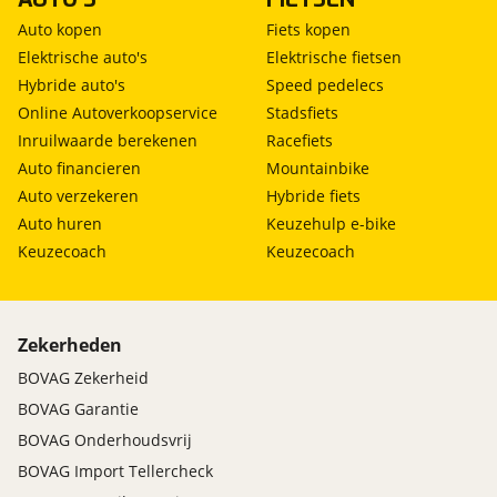
aanbieder te brengen. Lees hier meer over in
electronic climate controle
onze
privacyverklaring
.
Auto kopen
Fiets kopen
voorstoelen verwarmd
Elektrische auto's
Elektrische fietsen
warmtepomp
Hybride auto's
Speed pedelecs
achterbank in delen neerklapbaar
Online Autoverkoopservice
Stadsfiets
achteruitrijcamera
Inruilwaarde berekenen
Racefiets
airco separaat achter
Auto financieren
Mountainbike
armsteun achter
Auto verzekeren
Hybride fiets
armsteun voor
Auto huren
Keuzehulp e-bike
binnenspiegel automatisch dimmend
chroom delen interieur
Keuzecoach
Keuzecoach
comfort sportstoel(en)
elektrische ramen voor en achter
elektrisch verstelb. bestuurdersstoel met
Zekerheden
geheugen
hemelbekleding donker
BOVAG Zekerheid
keyless entry/start
BOVAG Garantie
lederen sportstuur
BOVAG Onderhoudsvrij
lendesteunen (verstelbaar)
BOVAG Import Tellercheck
sfeerverlichting