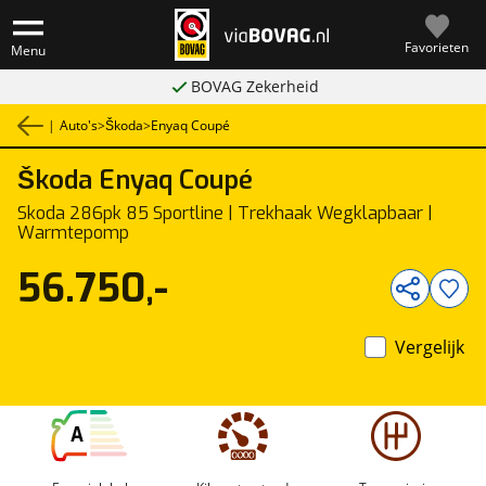
Favorieten
Menu
BOVAG Zekerheid
|
Auto's
>
Škoda
>
Enyaq Coupé
Škoda
Enyaq Coupé
1
/
55
Skoda 286pk 85 Sportline | Trekhaak Wegklapbaar |
Warmtepomp
56.750,-
Vergelijk
A