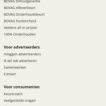
BOVAG Omruilgarantie
sportief interieur
variabele stuuroverbrenging
BOVAG Afleverbeurt
voorstoelen in hoogte verstelbaar
BOVAG Onderhoudsbeurt
zonnescherm zijruiten
BOVAG Puntencheck
Heldere all-in prijzen
Overig
100% Onderhouden
bestuurdersstoel met massage
lendesteun bestuurdersstoel elektrisch
verstelbaar
Voor adverteerders
oplaadmogelijkheid
Inloggen adverteerders
stuurwiel verwarmd
Ik wil ook adverteren
Samenwerken
Veiligheid
Contact
actieve noodgeval assistent
alarm klasse 1(startblokkering)
Voor consumenten
Anti Blokkeer Systeem
Anti doorSlip Regeling
Keuzecoach
automatische snelheids begrenzing
Veelgestelde vragen
Autonomous Emergency Braking