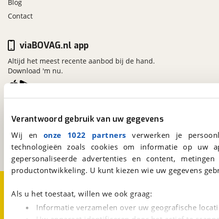
Blog
bandenspanningscontrolesysteem
Contact
bestuurdersairbag
bots herkenning en activatie
cruise control adaptief met Stop&Go en stuurhulp
viaBOVAG.nl app
dodehoek detectie
Altijd het meest recente aanbod bij de hand.
Elektronisch Stabiliteits Programma
Download 'm nu.
hill hold functie
hoofd airbag(s) voor
kruisend verkeer detectie
viaBOVAG.nl
parkeersensor voor en achter
Verantwoord gebruik van uw gegevens
Kosterijland
15
passagiersairbag
3981 AJ
Bunnik
Wij en
onze 1022 partners
verwerken je persoonl
rijstrooksensor met correctie
Een initiatief van
technologieën zoals cookies om informatie op uw a
verkeersbord detectie
BOVAG
gepersonaliseerde advertenties en content, metingen
vermoeidheids herkenning
productontwikkeling. U kunt kiezen wie uw gegevens gebr
zij airbag(s) achter
Over viaBOVAG.nl
Disclaimer- en Privacyverklaring
zij airbag(s) voor
Cookievoorkeuren
Vacatures
Als u het toestaat, willen we ook graag:
Informatie verzamelen over uw geografische locati