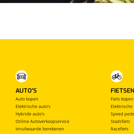
€ 0,-
(
Originele waarde € 0,-
)
Omschrijving
:
Geldige APK; 12 maanden Van Mossel (Bovag)
garantie; Tenaamstelling; Landelijke dekking
service; Gratis Familiepas incl. App. Dit
afleverpakket bevat: BOVAG garantie (12 maanden);
BOVAG 40-Puntencheck
AUTO'S
FIETSE
Auto kopen
Fiets kopen
Elektrische auto's
Elektrische 
Hybride auto's
Speed pede
Online Autoverkoopservice
Stadsfiets
Inruilwaarde berekenen
Racefiets