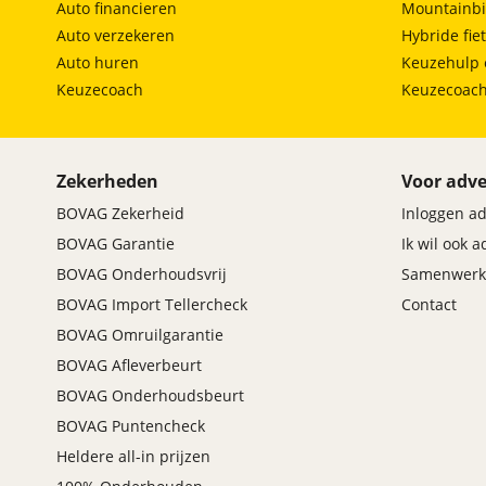
Auto financieren
Mountainbi
Auto verzekeren
Hybride fie
Auto huren
Keuzehulp 
Keuzecoach
Keuzecoac
Zekerheden
Voor adve
BOVAG Zekerheid
Inloggen a
BOVAG Garantie
Ik wil ook 
BOVAG Onderhoudsvrij
Samenwerk
BOVAG Import Tellercheck
Contact
BOVAG Omruilgarantie
BOVAG Afleverbeurt
BOVAG Onderhoudsbeurt
BOVAG Puntencheck
Heldere all-in prijzen