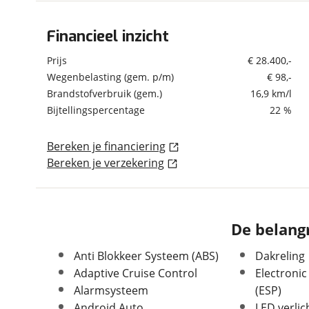
om de site continu te v
technologie die je gedr
Financieel inzicht
Algemeen
weten? Bekijk onze
disc
Merk
Seat
Prijs
€ 28.400,-
en beperkte analytis
Model
Tarraco
Wegenbelasting (gem. p/m)
€ 98,-
voorkeurenpagina
.
Brandstofverbruik (gem.)
16,9 km/l
Uitvoering
1.5 TSI Style Business
Intense 7 PERSOONS
Bijtellingspercentage
22 %
Kenteken
P476BP
Kilometerstand
80.462 km
Bereken je financiering
Bereken je verzekering
Bouwjaar
2-2022
Modeljaar
2019
Leeftijd
4 jaar en 6 maanden
APK vervaldatum
14-11-2027
De belangr
Carrosserievorm
SUV / Terreinwagen
Anti Blokkeer Systeem (ABS)
Dakreling
Soort voertuig
Personenwagen
Adaptive Cruise Control
Electronic
Nieuw of occasion
Occasion
Alarmsysteem
(ESP)
Android Auto
LED verlic