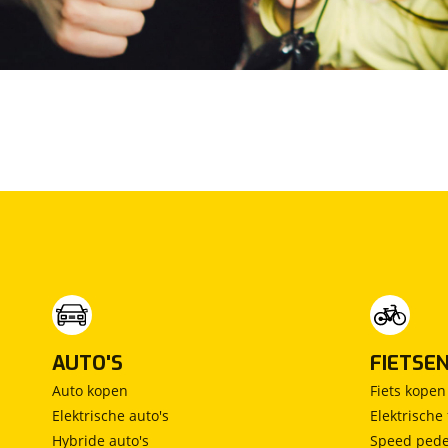
Standaard
Inbegrepen
Prijs
:
€ 0,-
(
Originele waarde € 0,-
)
Omschrijving
:
BOVAG garantie (12 maanden); BOVAG 40-
Puntencheck; BOVAG Afleverbeurt
AUTO'S
FIETSE
Auto kopen
Fiets kopen
Elektrische auto's
Elektrische 
Hybride auto's
Speed pede