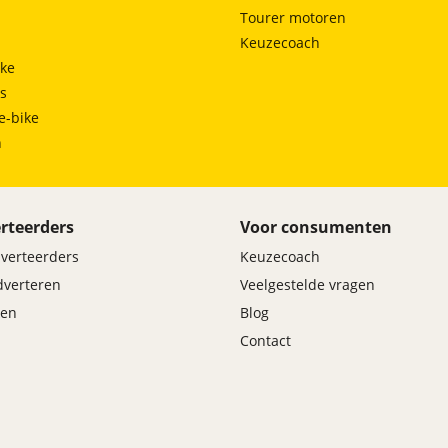
Tourer motoren
Keuzecoach
ke
ts
e-bike
h
rteerders
Voor consumenten
dverteerders
Keuzecoach
adverteren
Veelgestelde vragen
en
Blog
Contact