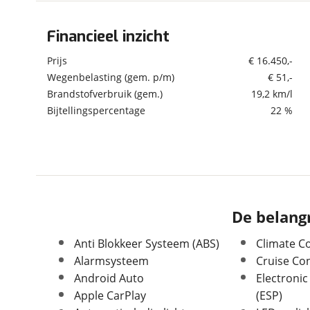
om de site continu te v
technologie die je gedr
Financieel inzicht
Algemeen
weten? Bekijk onze
disc
Merk
Seat
Prijs
€ 16.450,-
en beperkte analytis
Model
Ibiza
Wegenbelasting (gem. p/m)
€ 51,-
voorkeurenpagina
.
Brandstofverbruik (gem.)
19,2 km/l
Uitvoering
1.0 TSI 95pk Style
Bijtellingspercentage
22 %
Kenteken
S310TS
Kilometerstand
61.052 km
Bouwjaar
4-2023
Modeljaar
2021
Leeftijd
3 jaar en 4 maanden
APK vervaldatum
12-04-2027
De belangr
Carrosserievorm
Hatchback
Anti Blokkeer Systeem (ABS)
Climate C
Soort voertuig
Personenwagen
Alarmsysteem
Cruise Con
Nieuw of occasion
Occasion
Android Auto
Electronic
Apple CarPlay
(ESP)