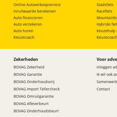
Online Autoverkoopservice
Stadsfiets
Inruilwaarde berekenen
Racefiets
Auto financieren
Mountainbi
Auto verzekeren
Hybride fie
Auto huren
Keuzehulp 
Keuzecoach
Keuzecoac
Zekerheden
Voor adve
BOVAG Zekerheid
Inloggen a
BOVAG Garantie
Ik wil ook 
BOVAG Onderhoudsvrij
Samenwerk
BOVAG Import Tellercheck
Contact
BOVAG Omruilgarantie
BOVAG Afleverbeurt
BOVAG Onderhoudsbeurt