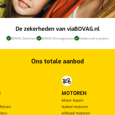
Seat Approved
viaBOVAG - veilig
Prijs
:
en vertrouwd
€ 0,-
De zekerheden van viaBOVAG.nl
Omschrijving
:
BOVAG Zekerheid
BOVAG Omruilgarantie
Heldere all-in prijzen
SEAT Approved Occasion. Deze SEAT is verkrijgbaar
met dit afleverpakket in plaats van het
standaardpakket zonder meerprijs.
Ons totale aanbod
N
MOTOREN
Motor kopen
fietsen
Naked motoren
lecs
AllRoad motoren