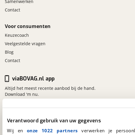
Samenwerken
Contact
Voor consumenten
Keuzecoach
Veelgestelde vragen
Blog
Contact
viaBOVAG.nl app
Altijd het meest recente aanbod bij de hand.
Download 'm nu.
viaBOVAG.nl
Verantwoord gebruik van uw gegevens
Kosterijland
15
Wij en
onze 1022 partners
verwerken je persoonl
3981 AJ
Bunnik