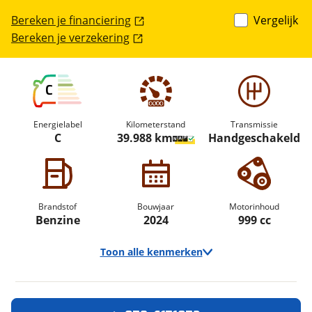
Bereken je financiering
Vergelijk
Bereken je verzekering
C
Energielabel
Kilometerstand
Transmissie
C
39.988 km
Handgeschakeld
Brandstof
Bouwjaar
Motorinhoud
Benzine
2024
999 cc
Toon alle kenmerken