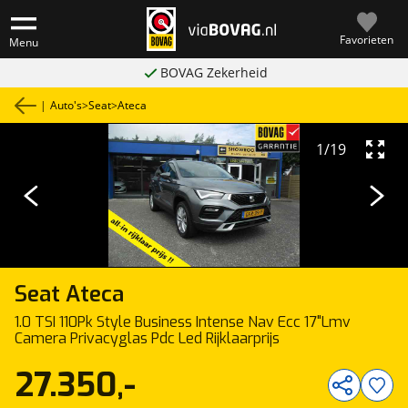
Favorieten
Menu
BOVAG Zekerheid
|
Auto's
>
Seat
>
Ateca
1
/
19
Seat
Ateca
1.0 TSI 110Pk Style Business Intense Nav Ecc 17"Lmv
Camera Privacyglas Pdc Led Rijklaarprijs
27.350,-