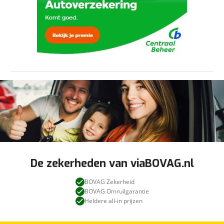
onze
privacyverklaring
.
Verstuur mijn vraag
Stuur mijn bevinding door
viaBOVAG.nl verwerkt je persoonsgegevens
om je aanvraag zo goed mogelijk bij de
aanbieder te brengen. Lees hier meer over in
onze
privacyverklaring
.
De zekerheden van viaBOVAG.nl
BOVAG Zekerheid
BOVAG Omruilgarantie
Heldere all-in prijzen