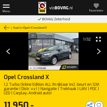
Favorieten
Menu
BOVAG Zekerheid
|
Auto's
>
Opel
>
Crossland X
1
/
32
Opel
Crossland X
1.2 Turbo Online Edition ALL IN rijklaar incl. beurt en 12M
garantie | Distr. v.v.! | Navigatie | Trekhaak | LMV | PDC |
LED | Carplay-Android auto!
11.950,-