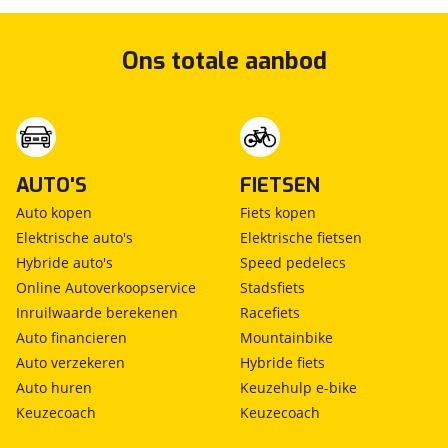
BOVAG Service pakket
Inbegrepen
Prijs
:
Ons totale aanbod
€ 0,-
(
Originele waarde € 0,-
)
Omschrijving
:
Wij rekenen geen afleveringskosten. . Auto's tot max
10 jaar en 150.000 km ontvangen 12 maanden
garantie. Incl. beurt-apk-pechhulp en volle tank. Dit
AUTO'S
FIETSEN
afleverpakket bevat: BOVAG garantie (12 maanden);
Auto kopen
Fiets kopen
BOVAG 40-Puntencheck; BOVAG Afleverbeurt; 12
maanden, Geldige APK, Poetsbeurt, RDW-leges, Volle
Elektrische auto's
Elektrische fietsen
tank brandstof!
Hybride auto's
Speed pedelecs
Online Autoverkoopservice
Stadsfiets
Inruilwaarde berekenen
Racefiets
Auto financieren
Mountainbike
Auto verzekeren
Hybride fiets
Auto huren
Keuzehulp e-bike
Keuzecoach
Keuzecoach