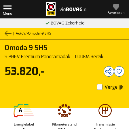
Favorieten
Menu
BOVAG Zekerheid
|
Auto's
>
Omoda
>
9 SHS
Omoda
9 SHS
1
/
49
9 PHEV Premium Panoramadak - 1100KM Bereik
53.820,-
Vergelijk
A
Energielabel
Kilometerstand
Transmissie