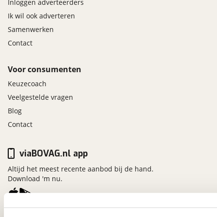
Inloggen adverteerders
Anti doorSlip Regeling
Ik wil ook adverteren
automatische snelheids begrenzing
Samenwerken
Autonomous Emergency Braking
Contact
bandenspanningscontrolesysteem
bestuurdersairbag
bots waarschuwing systeem
Voor consumenten
Brake Assist System
Keuzecoach
centrale airbag voor
Veelgestelde vragen
cruise control adaptief
Blog
dodehoek detectie
Contact
elektronische remkrachtverdeling
Elektronisch Stabiliteits Programma
file assistent
viaBOVAG.nl app
grootlichtassistent
Altijd het meest recente aanbod bij de hand.
hill hold functie
Download 'm nu.
hoofd airbag(s) voor
hoofdsteunen achter
kruisend verkeer detectie
viaBOVAG.nl