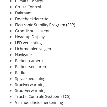
Climate Control
Verbruik en milieu
Cruise Control
Dakraam
Foto's
Brandstof
Benzine
Dodehoekdetectie
Klik hier om foto's te uploaden
Nevenbrandstof
Elektriciteit
Electronic Stability Program (ESP)
(optioneel)
Energielabel
A
JPG, PNG (max 10 foto's)
Grootlichtassistent
CO2 uitstoot
0,0 gram per kilometer
Head-up Display
Opgegeven actieradius
145 km
LED verlichting
Jouw contactgegevens
elektrisch
Lichtmetalen velgen
Naam
Navigatie
Parkeercamera
Parkeersensoren
Financieel
E-mailadres
Radio
Prijs
€ 53.820,-
Spraakbediening
Inclusief BPM
Ja
Stoelverwarming
Telefoonnummer (optioneel)
BPM
€ 667,-
Stuurverwarming
Wegenbelasting
€ 107,-
Tractie Controle Systeem (TCS)
(gemiddeld p/m)
Vermoeidheidsherkenning
BTW/marge
BTW