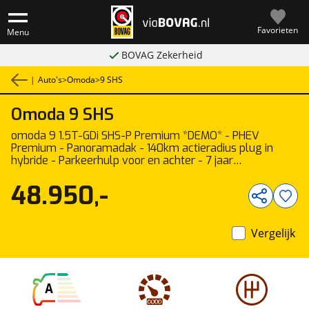
Favorieten
Menu
BOVAG Zekerheid
|
Auto's
>
Omoda
>
9 SHS
Omoda
9 SHS
1
/
8
omoda 9 1.5T-GDi SHS-P Premium *DEMO* - PHEV
Premium - Panoramadak - 140km actieradius plug in
hybride - Parkeerhulp voor en achter - 7 jaar
fabrieksgarantie
48.950,-
Vergelijk
A