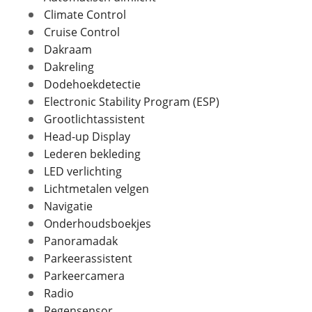
Max trekgewicht geremd
1.500 kg
Climate Control
Max trekgewicht ongeremd
750 kg
Cruise Control
Dakraam
Foto's
Dakreling
Dodehoekdetectie
Klik hier om foto's te uploaden
In- en exterieur
(optioneel)
Electronic Stability Program (ESP)
JPG, PNG (max 10 foto's)
Grootlichtassistent
Aantal deuren
5
Head-up Display
Aantal zitplaatsen
5
Jouw contactgegevens
Lederen bekleding
Bekleding
Leder
Naam
LED verlichting
Interieurkleur
Zwart
Lichtmetalen velgen
Laksoort
Metallic
Navigatie
Kleur
Zwart
Onderhoudsboekjes
E-mailadres
Fabriekskleur
Zwart metallic
Panoramadak
Parkeerassistent
Parkeercamera
Telefoonnummer (optioneel)
Radio
Verbruik en milieu
Regensensor