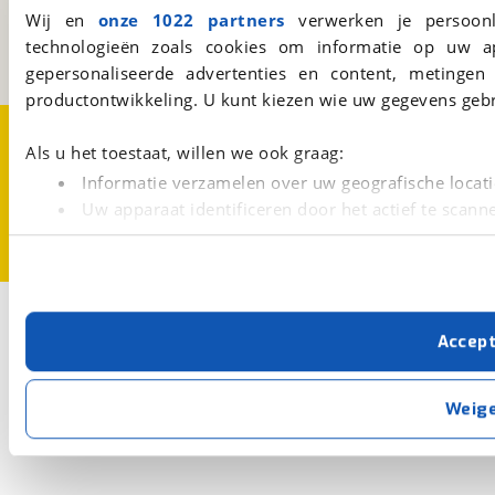
3981 AJ
Bunnik
Wij en
onze 1022 partners
verwerken je persoonl
Een initiatief van
technologieën zoals cookies om informatie op uw a
BOVAG
gepersonaliseerde advertenties en content, metingen
productontwikkeling. U kunt kiezen wie uw gegevens gebr
Over viaBOVAG.nl
Disclaimer- en Privacyverklaring
Cookievoorkeuren
Vacatures
Als u het toestaat, willen we ook graag:
Informatie verzamelen over uw geografische locati
Uw apparaat identificeren door het actief te scann
Lees meer over hoe uw persoonlijke gegevens worden ve
U kunt uw toestemming op elk moment wijzigen of intrekk
Met cookies en vergelijkbare technieken zorgen we voor 
Accep
cookies zorgen ervoor dat de website goed werkt. Ook g
verbeteren. We tonen je graag relevante advertenties e
buiten onze website volgt – uiteraard op anonie
Weig
privacyverklaring
. Als je weigert, plaatsen we alleen f
kun je later altijd aanpassen via de
voorkeurenpagina
.