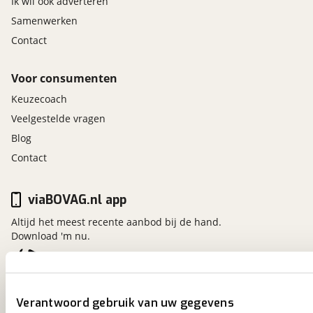
Ik wil ook adverteren
Samenwerken
Veiligheid
Contact
Airbag(s) hoofd voor
Airbag(s) knie
Voor consumenten
Airbag(s) side voor
Keuzecoach
Airbag bestuurder
Airbag passagier
Veelgestelde vragen
Alarm klasse 1(startblokkering)
Blog
Anti Blokkeer Systeem
Contact
Anti doorSlip Regeling
Autonomous Emergency Braking
viaBOVAG.nl app
Bandenspanningscontrolesysteem
bots waarschuwing systeem
Altijd het meest recente aanbod bij de hand.
Dodehoek detector
Download 'm nu.
Elektronisch Stabiliteits Programma
Hill hold functie
Roll Stability Control
viaBOVAG.nl
Verantwoord gebruik van uw gegevens
Vermoeidheids herkenning
Kosterijland
15