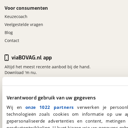
Voor consumenten
Keuzecoach
Veelgestelde vragen
Blog
Contact
viaBOVAG.nl app
Altijd het meest recente aanbod bij de hand.
Download 'm nu.
viaBOVAG.nl
Verantwoord gebruik van uw gegevens
Kosterijland
15
Wij en
onze 1022 partners
verwerken je persoonl
3981 AJ
Bunnik
technologieën zoals cookies om informatie op uw a
Een initiatief van
BOVAG
gepersonaliseerde advertenties en content, metingen
productontwikkeling. U kunt kiezen wie uw gegevens gebr