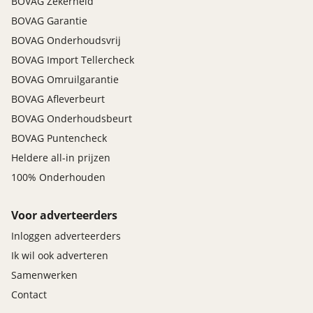
BOVAG Zekerheid
Autonomous Emergency Braking
BOVAG Garantie
bandenspanningscontrolesysteem
BOVAG Onderhoudsvrij
bestuurdersairbag
bots waarschuwing systeem
BOVAG Import Tellercheck
centrale airbag voor
BOVAG Omruilgarantie
elektronische remkrachtverdeling
BOVAG Afleverbeurt
Elektronisch Stabiliteits Programma
BOVAG Onderhoudsbeurt
file assistent
BOVAG Puntencheck
grootlichtassistent
Heldere all-in prijzen
hill hold functie
hoofd airbag(s) voor
100% Onderhouden
knie airbag(s)
parkeer assistent
Voor adverteerders
passagiersairbag
Inloggen adverteerders
uitstap waarschuwing
Ik wil ook adverteren
vermoeidheids herkenning
Samenwerken
zelfstandige rijstrookwissel
zij airbag(s) voor
Contact