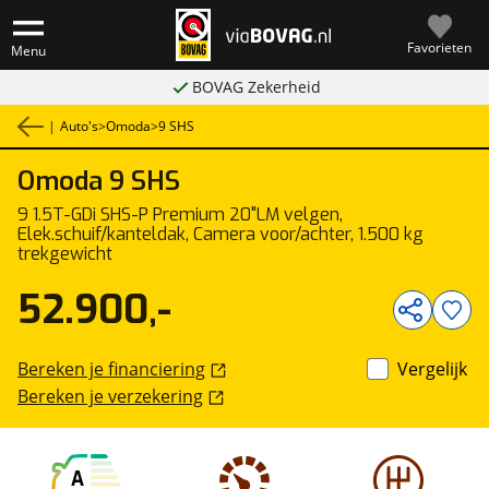
Favorieten
Menu
BOVAG Zekerheid
|
Auto's
>
Omoda
>
9 SHS
Omoda
9 SHS
1
/
65
9 1.5T-GDi SHS-P Premium 20"LM velgen,
Elek.schuif/kanteldak, Camera voor/achter, 1.500 kg
trekgewicht
52.900,-
Bereken je financiering
Vergelijk
Bereken je verzekering
A