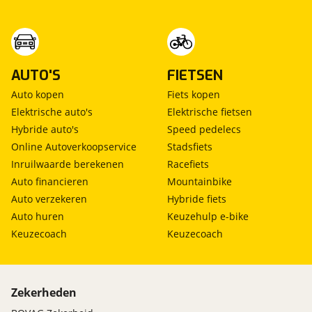
lendesteun bestuurdersstoel elektrisch
verstelbaar
lendesteun passagiersstoel elektrisch verstelbaar
oplaadmogelijkheid
Roll Stability Control
AUTO'S
FIETSEN
Vehicle-to-load
Auto kopen
Fiets kopen
Elektrische auto's
Elektrische fietsen
Veiligheid
Hybride auto's
Speed pedelecs
achteruitrij assistent
Online Autoverkoopservice
Stadsfiets
cruise control adaptief met Stop&Go en stuurhulp
Inruilwaarde berekenen
Racefiets
dodehoek detectie
Auto financieren
Mountainbike
rijstrooksensor met correctie
Auto verzekeren
Hybride fiets
rondomzicht camera
Auto huren
Keuzehulp e-bike
achteropkomend verkeer waarschuwing
Keuzecoach
Keuzecoach
afdaal assistent
alarm klasse 1(startblokkering)
Anti Blokkeer Systeem
Anti doorSlip Regeling
Zekerheden
automatische snelheids begrenzing