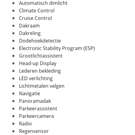
Fabriekskleur
Wit
Automatisch dimlicht
over in onze
privacyverklaring
.
Climate Control
Cruise Control
Dakraam
Verbruik en milieu
Foto's
Dakreling
Brandstof
Dodehoekdetectie
Benzine
Klik hier om foto's te uploaden
Electronic Stability Program (ESP)
(optioneel)
Nevenbrandstof
Elektriciteit
JPG, PNG (max 10 foto's)
Grootlichtassistent
Inhoud brandstoftank
70 l
Head-up Display
Verbruik gecombineerd
142,9 km/l
Jouw contactgegevens
Lederen bekleding
Energielabel
A
LED verlichting
Naam
CO2 uitstoot
38,0 gram per kilometer
Lichtmetalen velgen
Opgegeven actieradius
145 km
Navigatie
elektrisch
Panoramadak
E-mailadres
Parkeerassistent
Parkeercamera
Radio
Geschiedenis
Telefoonnummer (optioneel)
Regensensor
Datum eerste toelating
01-10-2026