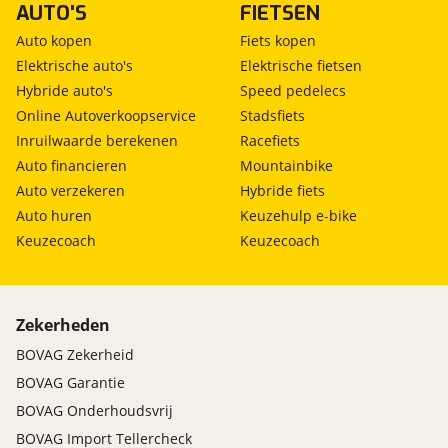
Autonomous Emergency Braking
AUTO'S
FIETSEN
bandenspanningscontrolesysteem
Auto kopen
Fiets kopen
bestuurdersairbag
Elektrische auto's
Elektrische fietsen
bots waarschuwing systeem
Hybride auto's
Speed pedelecs
Brake Assist System
Online Autoverkoopservice
Stadsfiets
centrale airbag voor
Inruilwaarde berekenen
Racefiets
cruise control adaptief met Stop&Go en stuurhulp
Auto financieren
Mountainbike
dodehoek detectie
Auto verzekeren
Hybride fiets
elektronische remkrachtverdeling
Auto huren
Keuzehulp e-bike
Elektronisch Stabiliteits Programma
Keuzecoach
Keuzecoach
file assistent
grootlichtassistent
hill hold functie
hoofd airbag(s) voor
Zekerheden
parkeersensor achter
BOVAG Zekerheid
parkeersensor voor
BOVAG Garantie
passagiersairbag
rijstrooksensor met correctie
BOVAG Onderhoudsvrij
rondomzicht camera
BOVAG Import Tellercheck