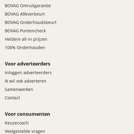
uitstap waarschuwing
BOVAG Omruilgarantie
verkeersbord detectie
BOVAG Afleverbeurt
vermoeidheids herkenning
BOVAG Onderhoudsbeurt
vervolgbotsing preventie
BOVAG Puntencheck
zelfstandige rijstrookwissel
zij airbag(s) voor
Heldere all-in prijzen
100% Onderhouden
Voor adverteerders
Inloggen adverteerders
Ik wil ook adverteren
Samenwerken
Contact
Voor consumenten
Keuzecoach
Veelgestelde vragen