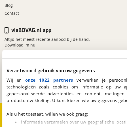
Blog
Contact
viaBOVAG.nl app
Altijd het meest recente aanbod bij de hand.
Download 'm nu.
viaBOVAG.nl
Verantwoord gebruik van uw gegevens
Kosterijland
15
3981 AJ
Bunnik
Wij en
onze 1022 partners
verwerken je persoonl
Een initiatief van
technologieën zoals cookies om informatie op uw a
BOVAG
gepersonaliseerde advertenties en content, metingen
productontwikkeling. U kunt kiezen wie uw gegevens gebr
Over viaBOVAG.nl
Disclaimer- en Privacyverklaring
Als u het toestaat, willen we ook graag:
Cookievoorkeuren
Vacatures
Informatie verzamelen over uw geografische locati