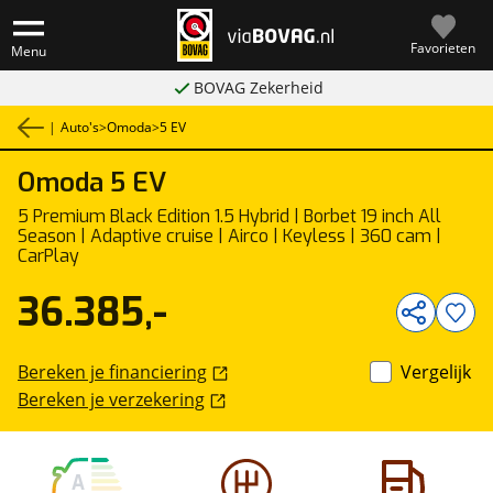
Favorieten
Menu
BOVAG Zekerheid
|
Auto's
>
Omoda
>
5 EV
Omoda
5 EV
1
/
40
5 Premium Black Edition 1.5 Hybrid | Borbet 19 inch All
Season | Adaptive cruise | Airco | Keyless | 360 cam |
CarPlay
36.385,-
Bereken je financiering
Vergelijk
Bereken je verzekering
A