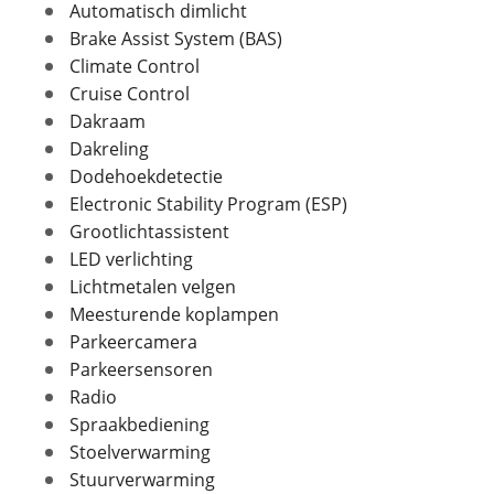
Automatisch dimlicht
Brake Assist System (BAS)
Climate Control
Verbruik en milieu
Cruise Control
Brandstof
Benzine
Dakraam
Foto's
Nevenbrandstof
Elektriciteit
Dakreling
Klik hier om foto's te uploaden
Inhoud brandstoftank
51 l
Dodehoekdetectie
(optioneel)
CO2 uitstoot
120,0 gram per kilometer
JPG, PNG (max 10 foto's)
Electronic Stability Program (ESP)
Grootlichtassistent
LED verlichting
Jouw contactgegevens
Lichtmetalen velgen
Naam
Financieel
Meesturende koplampen
Parkeercamera
Prijs
€ 36.385,-
Parkeersensoren
Inclusief BPM
Ja
E-mailadres
Radio
BPM
€ 6.347,-
Spraakbediening
Wegenbelasting
€ 88,-
Stoelverwarming
(gemiddeld p/m)
Telefoonnummer (optioneel)
Stuurverwarming
BTW/marge
BTW