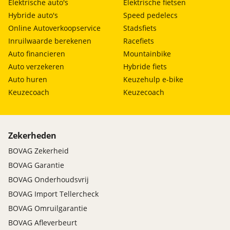
Elektrische auto's
Elektrische fietsen
Hybride auto's
Speed pedelecs
Online Autoverkoopservice
Stadsfiets
Inruilwaarde berekenen
Racefiets
Auto financieren
Mountainbike
Auto verzekeren
Hybride fiets
Auto huren
Keuzehulp e-bike
Keuzecoach
Keuzecoach
Zekerheden
BOVAG Zekerheid
BOVAG Garantie
BOVAG Onderhoudsvrij
BOVAG Import Tellercheck
BOVAG Omruilgarantie
BOVAG Afleverbeurt