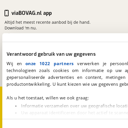
viaBOVAG.nl app
Altijd het meest recente aanbod bij de hand.
Download 'm nu.
viaBOVAG.nl
Verantwoord gebruik van uw gegevens
Kosterijland
15
3981 AJ
Bunnik
Wij en
onze 1022 partners
verwerken je persoonl
Een initiatief van
technologieën zoals cookies om informatie op uw a
BOVAG
gepersonaliseerde advertenties en content, metingen
productontwikkeling. U kunt kiezen wie uw gegevens gebr
Over viaBOVAG.nl
Disclaimer- en Privacyverklaring
Als u het toestaat, willen we ook graag:
Cookievoorkeuren
Vacatures
Informatie verzamelen over uw geografische locati
Uw apparaat identificeren door het actief te scann
Lees meer over hoe uw persoonlijke gegevens worden ve
U kunt uw toestemming op elk moment wijzigen of intrekk