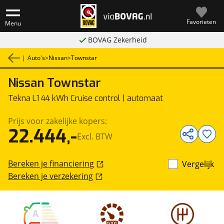
Favorieten
Menu
BOVAG Zekerheid
|
Auto's
>
Nissan
>
Townstar
Nissan
Townstar
1
/
25
Bedrijfswagen
Tekna L1 44 kWh Cruise control | automaat
Prijs voor zakelijke kopers:
22.444,-
Excl. BTW
Bereken je financiering
Vergelijk
Bereken je verzekering
A