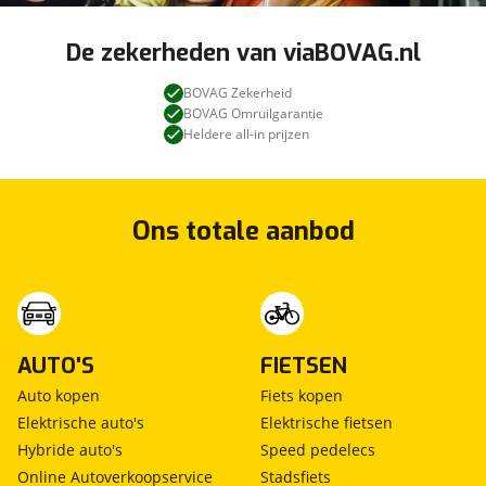
Ingang tegenover de Ford Dealer Zeeuw&Zeeuw
De zekerheden van viaBOVAG.nl
BOVAG Zekerheid
BOVAG Omruilgarantie
Standaard
Heldere all-in prijzen
Inbegrepen
Prijs
:
€ 0,-
(
Originele waarde € 0,-
)
Ons totale aanbod
Omschrijving
:
Wettelijke garantie, geldige APK, en RDW-leges.
6 Maanden Bovag garantie
AUTO'S
FIETSEN
Prijs
:
Auto kopen
Fiets kopen
€ 0,-
Elektrische auto's
Elektrische fietsen
Hybride auto's
Speed pedelecs
Omschrijving
:
Online Autoverkoopservice
Stadsfiets
BOVAG garantie (6 maanden). Deze Nissan is