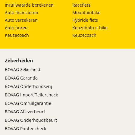
Inruilwaarde berekenen
Racefiets
verkrijgbaar met dit afleverpakket in plaats van het
standaardpakket zonder meerprijs.
Auto financieren
Mountainbike
Auto verzekeren
Hybride fiets
Auto huren
Keuzehulp e-bike
Keuzecoach
Keuzecoach
6 Maanden Bovag Garantie
Prijs
:
€ 0,-
Zekerheden
Omschrijving
:
BOVAG Zekerheid
BOVAG garantie (6 maanden). Deze Nissan is
BOVAG Garantie
verkrijgbaar met dit afleverpakket in plaats van het
standaardpakket zonder meerprijs.
BOVAG Onderhoudsvrij
BOVAG Import Tellercheck
BOVAG Omruilgarantie
BOVAG Afleverbeurt
BOVAG Onderhoudsbeurt
BOVAG Puntencheck