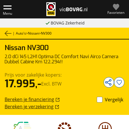
Favorieten
Menu
BOVAG Zekerheid
|
Auto's
>
Nissan
>
NV300
Nissan
NV300
1
/
19
Bedrijfswagen
2.0 dCi 145 L2H1 Optima DC Comfort Navi Airco Camera
Dubbel Cabine Km 122.294!!
Prijs voor zakelijke kopers:
17.995,-
Excl. BTW
Bereken je financiering
Vergelijk
Bereken je verzekering
A