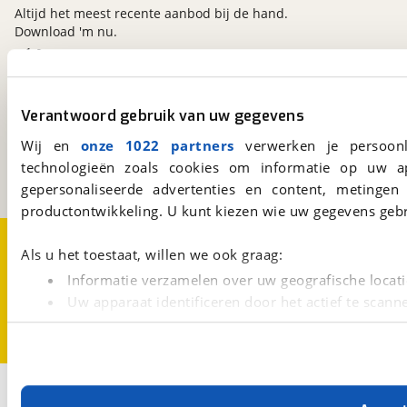
Altijd het meest recente aanbod bij de hand.
Download 'm nu.
viaBOVAG.nl
Verantwoord gebruik van uw gegevens
Kosterijland
15
3981 AJ
Bunnik
Wij en
onze 1022 partners
verwerken je persoonl
Een initiatief van
technologieën zoals cookies om informatie op uw a
BOVAG
gepersonaliseerde advertenties en content, metingen
productontwikkeling. U kunt kiezen wie uw gegevens gebr
Over viaBOVAG.nl
Disclaimer- en Privacyverklaring
Als u het toestaat, willen we ook graag:
Cookievoorkeuren
Vacatures
Informatie verzamelen over uw geografische locati
Uw apparaat identificeren door het actief te scann
Lees meer over hoe uw persoonlijke gegevens worden ve
U kunt uw toestemming op elk moment wijzigen of intrekk
Met cookies en vergelijkbare technieken zorgen we voor 